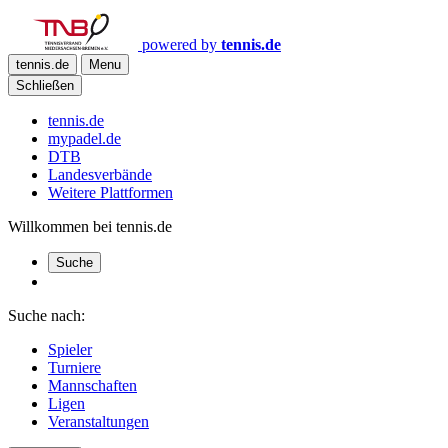
powered by
tennis.de
tennis.de
Menu
Schließen
tennis.de
mypadel.de
DTB
Landesverbände
Weitere Plattformen
Willkommen bei tennis.de
Suche
Suche nach:
Spieler
Turniere
Mannschaften
Ligen
Veranstaltungen