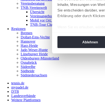
Vereinsberatung
Inhalte, Messungen von Werb
TNB-Vereinswelt
Sie entscheiden darüber, wer
Übersicht
Erklärung oder durch Klicken
Vereinsangebote
Mobil vor Ort: Das TNB-Mobil
TNB-Tour Clubs
Wenn Sie es erlauben, würde
Regionen
Bremen
Informationen über Ih
Dollart-Ems-Vechte
Ihr Gerät durch aktiv
Hannover
Ablehnen
Harz-Heide
Erfahren Sie mehr darüber, w
Jade-Weser-Hunte
Einzelheiten
fest.
Lüneburger Heide
Oldenburger-Münsterland
Osnabrück
Wir verwenden Cookies, um I
Süderelbe
und die Zugriffe auf unsere 
Südheide
Website an unsere Partner fü
Südniedersachsen
möglicherweise mit weiteren
tennis.de
der Dienste gesammelt habe
mypadel.de
angepasst werden.
DTB
Landesverbände
Weitere Plattformen