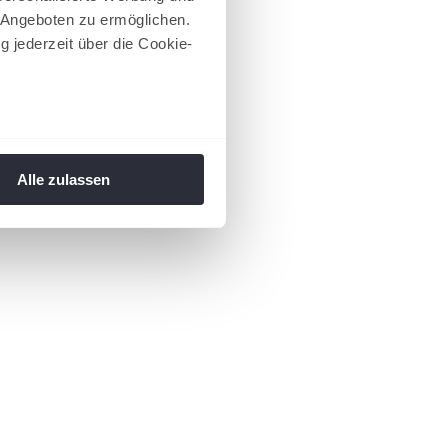
 Angeboten zu ermöglichen.
g jederzeit über die Cookie-
au sein können
zieren
Alle zulassen
hre Präferenzen im
Abschnitt
 Medien anbieten zu können
hrer Verwendung unserer
 führen diese Informationen
ie im Rahmen Ihrer Nutzung
 Footer aufgerufen und