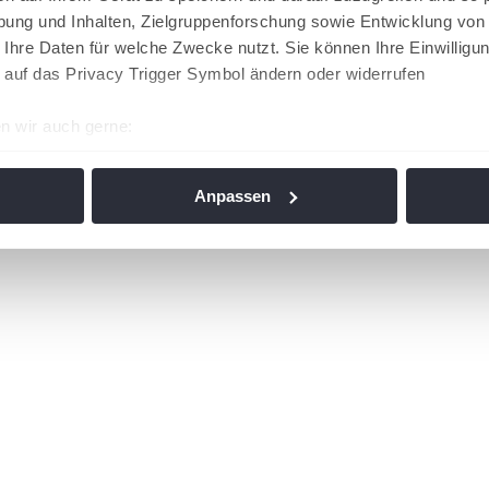
ung und Inhalten, Zielgruppenforschung sowie Entwicklung von
 Ihre Daten für welche Zwecke nutzt. Sie können Ihre Einwilligun
 auf das Privacy Trigger Symbol ändern oder widerrufen
n wir auch gerne:
re geografische Lage erfassen, welche bis auf einige Meter gen
es Scannen nach bestimmten Merkmalen (Fingerprinting) identifi
Anpassen
ie Ihre persönlichen Daten verarbeitet werden, und legen Sie I
nhalte und Anzeigen zu personalisieren, Funktionen für soziale
Website zu analysieren. Außerdem geben wir Informationen zu I
r soziale Medien, Werbung und Analysen weiter. Unsere Partner
 Daten zusammen, die Sie ihnen bereitgestellt haben oder die s
n. Die
Cookie-Einstellungen
können jederzeit über den Link im