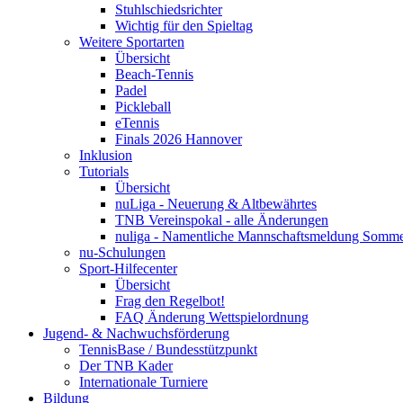
Stuhlschiedsrichter
Wichtig für den Spieltag
Weitere Sportarten
Übersicht
Beach-Tennis
Padel
Pickleball
eTennis
Finals 2026 Hannover
Inklusion
Tutorials
Übersicht
nuLiga - Neuerung & Altbewährtes
TNB Vereinspokal - alle Änderungen
nuliga - Namentliche Mannschaftsmeldung Somm
nu-Schulungen
Sport-Hilfecenter
Übersicht
Frag den Regelbot!
FAQ Änderung Wettspielordnung
Jugend- & Nachwuchsförderung
TennisBase / Bundesstützpunkt
Der TNB Kader
Internationale Turniere
Bildung