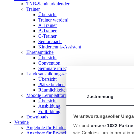
TNB-Seminarkalender
Trainer
Übersicht
Trainer werden!
A-Trainer
B-Trainer
C-Trainer
Seniorcoach
Kindertennis-Assistent
Ehrenamtliche
Übersicht
Convention
Seminare im Ehrenamt
Landesausbildungszentrum
Übersicht
Plätze buchen
Räumlichkeiten nutzen
Moodle Lernplattform
Zustimmung
Übersicht
Ausbildung
Fortbildung
Verantwortungsvoller Umgan
Downloads
Vereine
Wir und
unsere 1022 Partne
Angebote für Kinder
wie Cookies, um Information
Angebote für Erwachsene