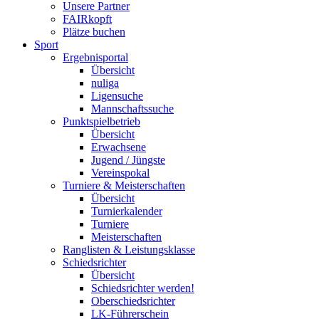
Unsere Partner
FAIRkopft
Plätze buchen
Sport
Ergebnisportal
Übersicht
nuliga
Ligensuche
Mannschaftssuche
Punktspielbetrieb
Übersicht
Erwachsene
Jugend / Jüngste
Vereinspokal
Turniere & Meisterschaften
Übersicht
Turnierkalender
Turniere
Meisterschaften
Ranglisten & Leistungsklasse
Schiedsrichter
Übersicht
Schiedsrichter werden!
Oberschiedsrichter
LK-Führerschein