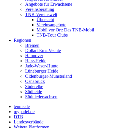
Angebote für Erwachsene
Vereinsberatung
TNB-Vereinswelt
Übersicht
Vereinsangebote
Mobil vor Ort: Das TNB-Mobil
TNB-Tour Clubs
Regionen
Bremen
Dollart-Ems-Vechte
Hannover
Harz-Heide
Jade-Weser-Hunte
Lüneburger Heide
Oldenburger-Münsterland
Osnabrück
Süderelbe
Südheide
Südniedersachsen
tennis.de
mypadel.de
DTB
Landesverbände
Weitere Plattformen