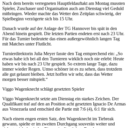
Nach dem bereits verregneten Hauptfeldauftakt am Montag mussten
Spieler, Zuschauer und Organisation auch am Dienstag viel Geduld
mitbringen. Wieder machte das Wetter den Zeitplan schwierig, der
Spielbeginn verzögerte sich bis 15 Uhr.
Danach wurde auf der Anlage der TG Hannover bis spät in den
Abend hinein gespielt. Die letzten Partien endeten erst nach 23 Uhr.
Für das Turnier bedeutete das einen außergewöhnlich langen Tag
mit Matches unter Flutlicht.
Turnierdirektorin Julia Meyer fasste den Tag entsprechend ein: „So
etwas habe ich bei all den Turnieren wirklich noch nie erlebt: Heute
haben wir bis nach 23 Uhr gespielt. So extrem lange Tage, dazu
immer wieder Regen. Umso schöner ist es zu sehen, dass trotzdem
alle gut gelaunt bleiben. Jetzt hoffen wir sehr, dass das Wetter
morgen besser mitspielt.“
Viggo Wagenknecht schlägt gesetzten Spieler
Viggo Wagenknecht setzte am Dienstag ein starkes Zeichen. Der
Qualifikant traf auf den an Position acht gesetzten Ignacio De Armas
aus Venezuela und entschied die Partie mit 7:6 (4), 6:1 für sich.
Nach einem engen ersten Satz, den Wagenknecht im Tiebreak
gewann, spielte er im zweiten Durchgang souverän weiter und