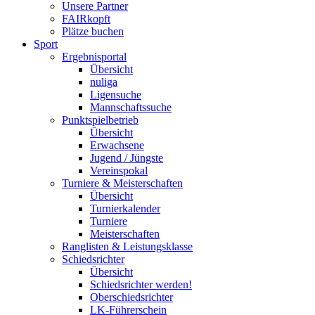
Unsere Partner
FAIRkopft
Plätze buchen
Sport
Ergebnisportal
Übersicht
nuliga
Ligensuche
Mannschaftssuche
Punktspielbetrieb
Übersicht
Erwachsene
Jugend / Jüngste
Vereinspokal
Turniere & Meisterschaften
Übersicht
Turnierkalender
Turniere
Meisterschaften
Ranglisten & Leistungsklasse
Schiedsrichter
Übersicht
Schiedsrichter werden!
Oberschiedsrichter
LK-Führerschein