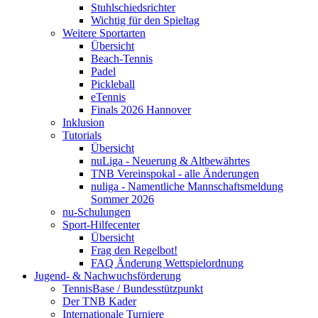
Stuhlschiedsrichter
Wichtig für den Spieltag
Weitere Sportarten
Übersicht
Beach-Tennis
Padel
Pickleball
eTennis
Finals 2026 Hannover
Inklusion
Tutorials
Übersicht
nuLiga - Neuerung & Altbewährtes
TNB Vereinspokal - alle Änderungen
nuliga - Namentliche Mannschaftsmeldung
Sommer 2026
nu-Schulungen
Sport-Hilfecenter
Übersicht
Frag den Regelbot!
FAQ Änderung Wettspielordnung
Jugend- & Nachwuchsförderung
TennisBase / Bundesstützpunkt
Der TNB Kader
Internationale Turniere