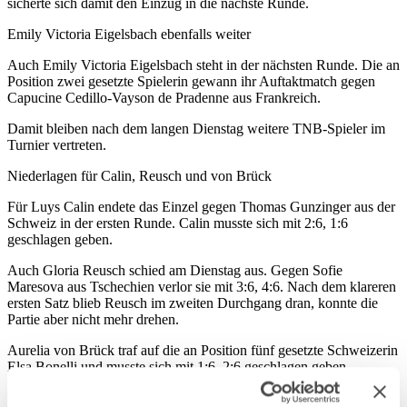
sicherte sich damit den Einzug in die nächste Runde.
Emily Victoria Eigelsbach ebenfalls weiter
Auch Emily Victoria Eigelsbach steht in der nächsten Runde. Die an
Position zwei gesetzte Spielerin gewann ihr Auftaktmatch gegen
Capucine Cedillo-Vayson de Pradenne aus Frankreich.
Damit bleiben nach dem langen Dienstag weitere TNB-Spieler im
Turnier vertreten.
Niederlagen für Calin, Reusch und von Brück
Für Luys Calin endete das Einzel gegen Thomas Gunzinger aus der
Schweiz in der ersten Runde. Calin musste sich mit 2:6, 1:6
geschlagen geben.
Auch Gloria Reusch schied am Dienstag aus. Gegen Sofie
Maresova aus Tschechien verlor sie mit 3:6, 4:6. Nach dem klareren
ersten Satz blieb Reusch im zweiten Durchgang dran, konnte die
Partie aber nicht mehr drehen.
Aurelia von Brück traf auf die an Position fünf gesetzte Schweizerin
Elsa Bonelli und musste sich mit 1:6, 2:6 geschlagen geben.
Weitere Matches am Mittwoch