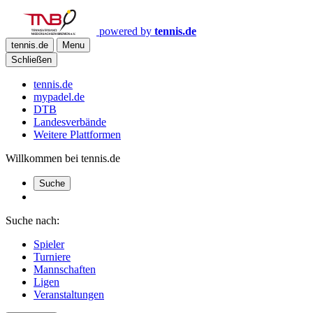
powered by
tennis.de
tennis.de
Menu
Schließen
tennis.de
mypadel.de
DTB
Landesverbände
Weitere Plattformen
Willkommen bei tennis.de
Suche
Suche nach:
Spieler
Turniere
Mannschaften
Ligen
Veranstaltungen