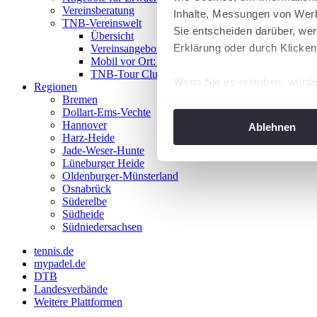
Vereinsberatung
Inhalte, Messungen von Werb
TNB-Vereinswelt
Sie entscheiden darüber, wer
Übersicht
Erklärung oder durch Klicken
Vereinsangebote
Mobil vor Ort: Das TNB-Mobil
TNB-Tour Clubs
Wenn Sie es erlauben, würde
Regionen
Bremen
Informationen über Ih
Dollart-Ems-Vechte
Ihr Gerät durch aktiv
Hannover
Ablehnen
Harz-Heide
Erfahren Sie mehr darüber, w
Jade-Weser-Hunte
Einzelheiten
fest.
Lüneburger Heide
Oldenburger-Münsterland
Osnabrück
Wir verwenden Cookies, um I
Süderelbe
und die Zugriffe auf unsere 
Südheide
Website an unsere Partner fü
Südniedersachsen
möglicherweise mit weiteren
tennis.de
der Dienste gesammelt habe
mypadel.de
angepasst werden.
DTB
Landesverbände
Weitere Plattformen