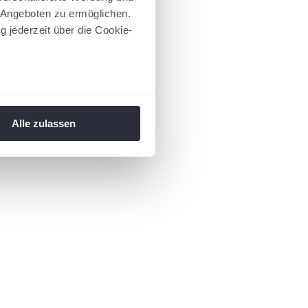
 Angeboten zu ermöglichen.
g jederzeit über die Cookie-
au sein können
zieren
Alle zulassen
hre Präferenzen im
Abschnitt
 Medien anbieten zu können
hrer Verwendung unserer
 führen diese Informationen
ie im Rahmen Ihrer Nutzung
 Footer aufgerufen und