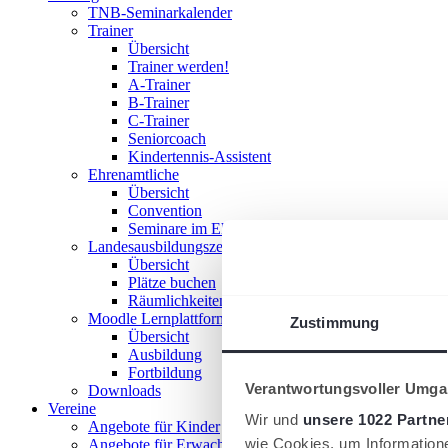
TNB-Seminarkalender
Trainer
Übersicht
Trainer werden!
A-Trainer
B-Trainer
C-Trainer
Seniorcoach
Kindertennis-Assistent
Ehrenamtliche
Übersicht
Convention
Seminare im Ehrenamt
Landesausbildungszentrum
Übersicht
Plätze buchen
Räumlichkeiten nutzen
Moodle Lernplattform
Zustimmung
Übersicht
Ausbildung
Fortbildung
Verantwortungsvoller Umgan
Downloads
Vereine
Wir und
unsere 1022 Partne
Angebote für Kinder
wie Cookies, um Information
Angebote für Erwachsene