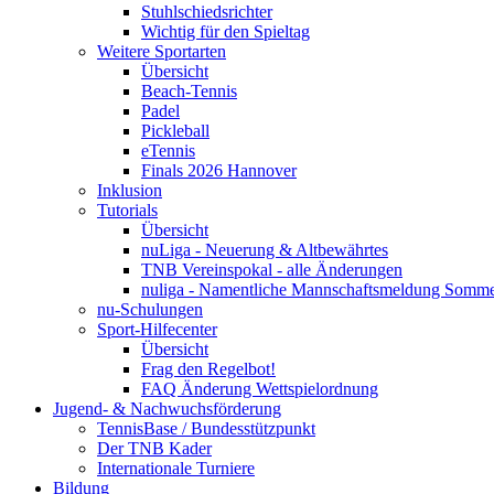
Stuhlschiedsrichter
Wichtig für den Spieltag
Weitere Sportarten
Übersicht
Beach-Tennis
Padel
Pickleball
eTennis
Finals 2026 Hannover
Inklusion
Tutorials
Übersicht
nuLiga - Neuerung & Altbewährtes
TNB Vereinspokal - alle Änderungen
nuliga - Namentliche Mannschaftsmeldung Somm
nu-Schulungen
Sport-Hilfecenter
Übersicht
Frag den Regelbot!
FAQ Änderung Wettspielordnung
Jugend- & Nachwuchsförderung
TennisBase / Bundesstützpunkt
Der TNB Kader
Internationale Turniere
Bildung