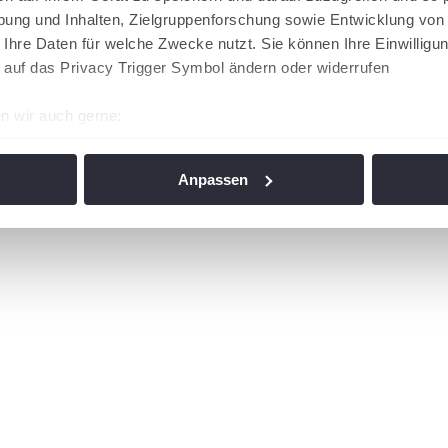
ung und Inhalten, Zielgruppenforschung sowie Entwicklung von
 Ihre Daten für welche Zwecke nutzt. Sie können Ihre Einwilligun
 auf das Privacy Trigger Symbol ändern oder widerrufen
n wir auch gerne:
re geografische Lage erfassen, welche bis auf einige Meter gen
es Scannen nach bestimmten Merkmalen (Fingerprinting) identifi
Anpassen
ie Ihre persönlichen Daten verarbeitet werden, und legen Sie I
nhalte und Anzeigen zu personalisieren, Funktionen für soziale
Website zu analysieren. Außerdem geben wir Informationen zu I
r soziale Medien, Werbung und Analysen weiter. Unsere Partner
 Daten zusammen, die Sie ihnen bereitgestellt haben oder die s
n. Die
Cookie-Einstellungen
können jederzeit über den Link im