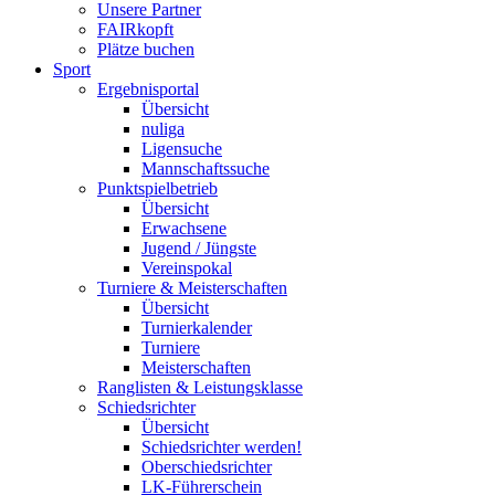
Unsere Partner
FAIRkopft
Plätze buchen
Sport
Ergebnisportal
Übersicht
nuliga
Ligensuche
Mannschaftssuche
Punktspielbetrieb
Übersicht
Erwachsene
Jugend / Jüngste
Vereinspokal
Turniere & Meisterschaften
Übersicht
Turnierkalender
Turniere
Meisterschaften
Ranglisten & Leistungsklasse
Schiedsrichter
Übersicht
Schiedsrichter werden!
Oberschiedsrichter
LK-Führerschein