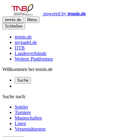
powered by
tennis.de
tennis.de
Menu
Schließen
tennis.de
mypadel.de
DTB
Landesverbände
Weitere Plattformen
Willkommen bei tennis.de
Suche
Suche nach:
Spieler
Turniere
Mannschaften
Ligen
Veranstaltungen