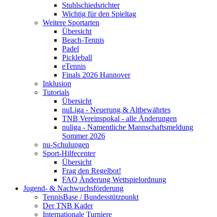
Stuhlschiedsrichter
Wichtig für den Spieltag
Weitere Sportarten
Übersicht
Beach-Tennis
Padel
Pickleball
eTennis
Finals 2026 Hannover
Inklusion
Tutorials
Übersicht
nuLiga - Neuerung & Altbewährtes
TNB Vereinspokal - alle Änderungen
nuliga - Namentliche Mannschaftsmeldung
Sommer 2026
nu-Schulungen
Sport-Hilfecenter
Übersicht
Frag den Regelbot!
FAQ Änderung Wettspielordnung
Jugend- & Nachwuchsförderung
TennisBase / Bundesstützpunkt
Der TNB Kader
Internationale Turniere