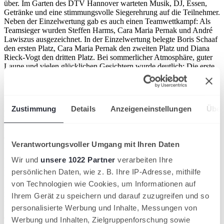
über. Im Garten des DTV Hannover warteten Musik, DJ, Essen,
Getränke und eine stimmungsvolle Siegerehrung auf die Teilnehmer.
Neben der Einzelwertung gab es auch einen Teamwettkampf: Als
Teamsieger wurden Steffen Harms, Cara Maria Pernak und André
Lawiszus ausgezeichnet. In der Einzelwertung belegte Boris Schaaf
den ersten Platz, Cara Maria Pernak den zweiten Platz und Diana
Rieck-Vogt den dritten Platz. Bei sommerlicher Atmosphäre, guter
Laune und vielen glücklichen Gesichtern wurde deutlich: Die erste
Auflage der Netzworking Open war mehr als ein Tennisturnier – sie
war ein gelungenes Begegnungsformat für Sport und Business.
Ein besonderer Dank gilt den starken Partnern und Sponsoren, die
Zustimmung
Details
Anzeigeneinstellungen
Über
diese exklusive Turnierpremiere möglich gemacht
haben: Elephant solar, Porsche Zentrum
Hannover, Samiez Gerüstbau und Display max. Ebenso wichtig für
den Erfolg waren die weiteren
Verantwortungsvoller Umgang mit Ihren Daten
Initiatoren Madsack, Connectura, adesso, UVN und Radio 21, die
gemeinsam mit dem TNB ihre Expertise eingebracht und
Wir und
unsere 1022 Partner
verarbeiten Ihre
gemeinsam ein einzigartiges Event für Mitglieder, Kunden und
persönlichen Daten, wie z. B. Ihre IP-Adresse, mithilfe
Partner organisiert haben.
von Technologien wie Cookies, um Informationen auf
Die Premiere hat gezeigt, wie gut sportliche Aktivität und exklusives
Ihrem Gerät zu speichern und darauf zuzugreifen und so
Business-Networking zusammenpassen. Schon jetzt steht fest:
personalisierte Werbung und Inhalte, Messungen von
Die Netzworking Open gehen weiter. Die nächste Ausgabe ist für
den 20. Mai 2027 geplant – dann zusätzlich mit Padel-Tennis.
Werbung und Inhalten, Zielgruppenforschung sowie