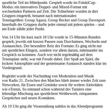
sportliche Teil im Mittelpunkt. Gespielt wurde im FränkiCup-
Modus: ein innovatives Doppel- und Mixed-Format mit
wechselnden Partnern auf Zeit. Die Teilnehmer wurden in drei
Gruppen eingeteilt, benannt nach internationalen
Tennisgrößen: Group Agassi, Group Becker und Group Davenport.
Innerhalb der Gruppen durfte jeder einmal mit jedem spielen – und
am Ende zählte jeder Punkt.
Von 14 Uhr bis kurz nach 18 Uhr wurde in 15-Minuten-Runden
gespielt, jeweils mit kurzen Pausen zum Durchatmen, Wechseln und
Austauschen. Der besondere Reiz des Formats: Es ging nicht nur
um sportlichen Ehrgeiz, sondern vor allem darum, miteinander ins
Gespräch zu kommen. Auch wer nicht regelmäßig auf dem
Tennisplatz steht, war mit Freude dabei. Der Spaß am Spiel, die
lockere Atmosphäre und der gemeinsame Austausch standen klar im
Vordergrund.
Begleitet wurde der Nachmittag von Moderation und Musik
von Radio 21. Zwischen den Matches blieb immer wieder Zeit zum
Networken, für Essen und Getränke sowie für weitere Aktivitäten
wie eTennis. So entstand schon während des Turniers eine
lebendige Mischung aus sportlichem Wettbewerb, entspannten
Gesprächen und neuen Kontakten.
Ab 19 Uhr ging die Veranstaltung nahtlos in das Abendprogramm