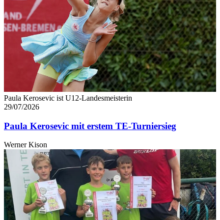
Paula Kerosevic ist U12-Landesmeisterin
29/07/2026
Paula Kerosevic mit erstem TE-Turniersieg
Werner Kison