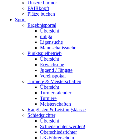
Unsere Partner
FAIRkopft
Plätze buchen
Sport
Ergebnisportal
Übersicht
nuliga
Ligensuche
Mannschaftssuche
Punktspielbetrieb
Übersicht
Erwachsene
Jugend / Jüngste
Vereinspokal
Turniere & Meisterschaften
Übersicht
Turnierkalender
Turniere
Meisterschaften
Ranglisten & Leistungsklasse
Schiedsrichter
Übersicht
Schiedsrichter werden!
Oberschiedsrichter
LK-Führerschein