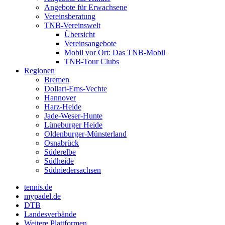
Angebote für Erwachsene
Vereinsberatung
TNB-Vereinswelt
Übersicht
Vereinsangebote
Mobil vor Ort: Das TNB-Mobil
TNB-Tour Clubs
Regionen
Bremen
Dollart-Ems-Vechte
Hannover
Harz-Heide
Jade-Weser-Hunte
Lüneburger Heide
Oldenburger-Münsterland
Osnabrück
Süderelbe
Südheide
Südniedersachsen
tennis.de
mypadel.de
DTB
Landesverbände
Weitere Plattformen