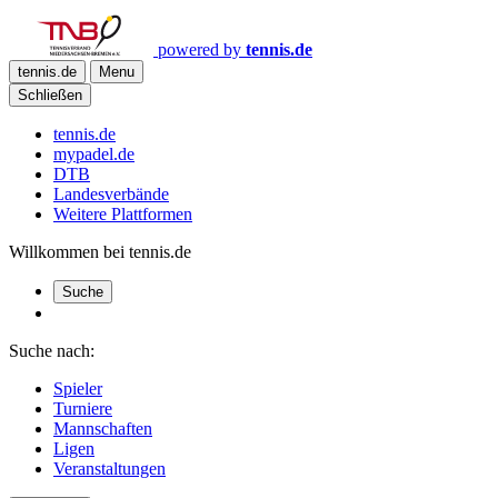
powered by
tennis.de
tennis.de
Menu
Schließen
tennis.de
mypadel.de
DTB
Landesverbände
Weitere Plattformen
Willkommen bei tennis.de
Suche
Suche nach:
Spieler
Turniere
Mannschaften
Ligen
Veranstaltungen