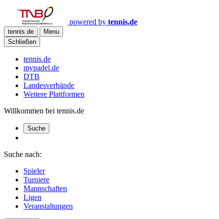
powered by
tennis.de
tennis.de
Menu
Schließen
tennis.de
mypadel.de
DTB
Landesverbände
Weitere Plattformen
Willkommen bei tennis.de
Suche
Suche nach:
Spieler
Turniere
Mannschaften
Ligen
Veranstaltungen