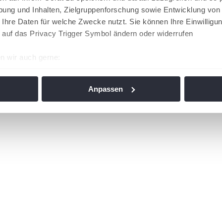
ung und Inhalten, Zielgruppenforschung sowie Entwicklung von
 Ihre Daten für welche Zwecke nutzt. Sie können Ihre Einwilligun
 auf das Privacy Trigger Symbol ändern oder widerrufen
n wir auch gerne:
re geografische Lage erfassen, welche bis auf einige Meter gen
es Scannen nach bestimmten Merkmalen (Fingerprinting) identifi
Anpassen
ie Ihre persönlichen Daten verarbeitet werden, und legen Sie I
nhalte und Anzeigen zu personalisieren, Funktionen für soziale
Website zu analysieren. Außerdem geben wir Informationen zu I
r soziale Medien, Werbung und Analysen weiter. Unsere Partner
 Daten zusammen, die Sie ihnen bereitgestellt haben oder die s
n. Die
Cookie-Einstellungen
können jederzeit über den Link im