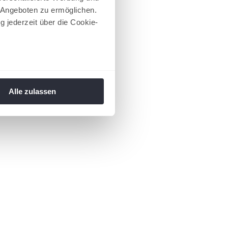
 Angeboten zu ermöglichen.
g jederzeit über die Cookie-
au sein können
zieren
Alle zulassen
hre Präferenzen im
Abschnitt
 Medien anbieten zu können
hrer Verwendung unserer
 führen diese Informationen
ie im Rahmen Ihrer Nutzung
 Footer aufgerufen und