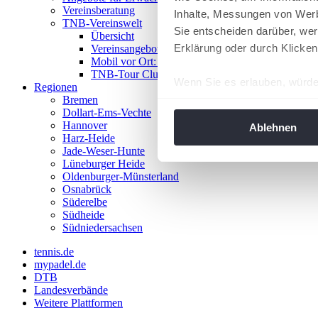
Vereinsberatung
Inhalte, Messungen von Werb
TNB-Vereinswelt
Sie entscheiden darüber, wer
Übersicht
Erklärung oder durch Klicken
Vereinsangebote
Mobil vor Ort: Das TNB-Mobil
TNB-Tour Clubs
Wenn Sie es erlauben, würde
Regionen
Bremen
Informationen über Ih
Dollart-Ems-Vechte
Ihr Gerät durch aktiv
Hannover
Ablehnen
Harz-Heide
Erfahren Sie mehr darüber, w
Jade-Weser-Hunte
Einzelheiten
fest.
Lüneburger Heide
Oldenburger-Münsterland
Osnabrück
Wir verwenden Cookies, um I
Süderelbe
und die Zugriffe auf unsere 
Südheide
Website an unsere Partner fü
Südniedersachsen
möglicherweise mit weiteren
tennis.de
der Dienste gesammelt habe
mypadel.de
angepasst werden.
DTB
Landesverbände
Weitere Plattformen