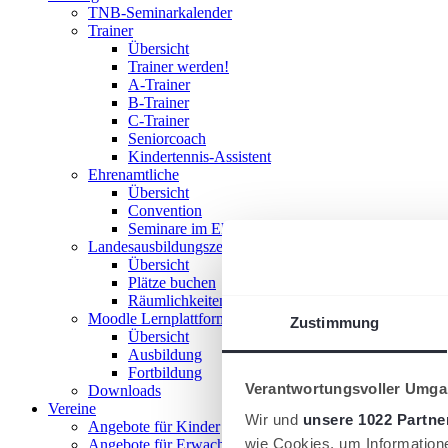
TNB-Seminarkalender
Trainer
Übersicht
Trainer werden!
A-Trainer
B-Trainer
C-Trainer
Seniorcoach
Kindertennis-Assistent
Ehrenamtliche
Übersicht
Convention
Seminare im Ehrenamt
Landesausbildungszentrum
Übersicht
Plätze buchen
Räumlichkeiten nutzen
Moodle Lernplattform
Zustimmung
Übersicht
Ausbildung
Fortbildung
Verantwortungsvoller Umgan
Downloads
Vereine
Wir und
unsere 1022 Partne
Angebote für Kinder
wie Cookies, um Information
Angebote für Erwachsene