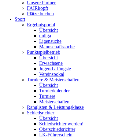
Unsere Partner
FAIRkopft
Plätze buchen
Sport
Ergebnisportal
Übersicht
nuliga
Ligensuche
Mannschaftssuche
Punktspielbetrieb
Übersicht
Erwachsene
Jugend / Jüngste
Vereinspokal
Turniere & Meisterschaften
Übersicht
Turnierkalender
Turniere
Meisterschaften
Ranglisten & Leistungsklasse
Schiedsrichter
Übersicht
Schiedsrichter werden!
Oberschiedsrichter
LK-Führerschein