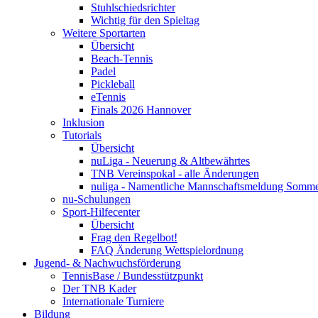
Stuhlschiedsrichter
Wichtig für den Spieltag
Weitere Sportarten
Übersicht
Beach-Tennis
Padel
Pickleball
eTennis
Finals 2026 Hannover
Inklusion
Tutorials
Übersicht
nuLiga - Neuerung & Altbewährtes
TNB Vereinspokal - alle Änderungen
nuliga - Namentliche Mannschaftsmeldung Somm
nu-Schulungen
Sport-Hilfecenter
Übersicht
Frag den Regelbot!
FAQ Änderung Wettspielordnung
Jugend- & Nachwuchsförderung
TennisBase / Bundesstützpunkt
Der TNB Kader
Internationale Turniere
Bildung