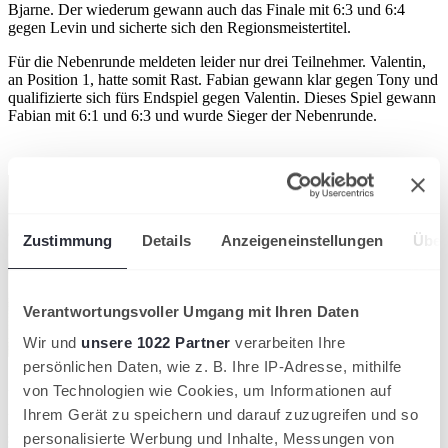
Bjarne. Der wiederum gewann auch das Finale mit 6:3 und 6:4
gegen Levin und sicherte sich den Regionsmeistertitel.
Für die Nebenrunde meldeten leider nur drei Teilnehmer. Valentin,
an Position 1, hatte somit Rast. Fabian gewann klar gegen Tony und
qualifizierte sich fürs Endspiel gegen Valentin. Dieses Spiel gewann
Fabian mit 6:1 und 6:3 und wurde Sieger der Nebenrunde.
Zustimmung
Details
Anzeigeneinstellungen
Über
Verantwortungsvoller Umgang mit Ihren Daten
Wir und
unsere 1022 Partner
verarbeiten Ihre
persönlichen Daten, wie z. B. Ihre IP-Adresse, mithilfe
Zur Altersklasse U 16 m:
von Technologien wie Cookies, um Informationen auf
Ihrem Gerät zu speichern und darauf zuzugreifen und so
Das Teilnehmerfeld umfasste 10 Junioren. Im Achtelfinale mussten
somit noch zwei Spiele gespielt werden. Max Wentzel (TC RW
personalisierte Werbung und Inhalte, Messungen von