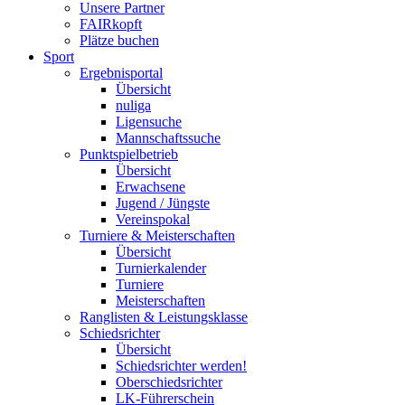
Unsere Partner
FAIRkopft
Plätze buchen
Sport
Ergebnisportal
Übersicht
nuliga
Ligensuche
Mannschaftssuche
Punktspielbetrieb
Übersicht
Erwachsene
Jugend / Jüngste
Vereinspokal
Turniere & Meisterschaften
Übersicht
Turnierkalender
Turniere
Meisterschaften
Ranglisten & Leistungsklasse
Schiedsrichter
Übersicht
Schiedsrichter werden!
Oberschiedsrichter
LK-Führerschein