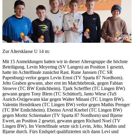
Zur Altersklasse U 14 m:
Mit 15 Anmeldungen hatten wir in dieser Altersgruppe die höchste
Beteiligung. Levin Meyering (SV Langen) an Position 1 gesetzt,
hatte im Achtelfinale zunächst Rast. Rune Janssen (TC SR
Papenburg) verlor gegen Levin Ernst (TV Sparta 87 Nordhorn).
Jelto Graben gewann, aber erst im Matchtiebreak, gegen Fabian
Stroeve (TC BW Emlichheim). Tjark Scheffler (TC Lingen BW)
gewann gegen Tony Blem (TC Schüttorf), Janto Wiese (TuS
Aurich-Ost)gewann klar gegen Walter Minani (TC Lingen BW).
Valentin Hendriksen (TC Lingen BW) verlor gegen Mathis Prenger
(TC BW Emlichheim). Ebenso Arvid Knebel (TC Lingen BW)
gegen Moritz Schiemaker (TV Sparta 87 Nordhorn) und Bjarne
Ewert, an Position 2 gesetzt, gewann gegen Richard Noel (TV
Lingen BW). Im Viertelfinale setzte sich Levin, Jelto, Mathis und
Bjarne durch. Fürs Endspiel qualifizierten sich dann Levi und