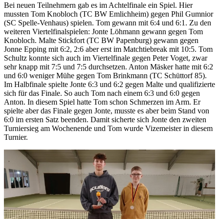
Bei neuen Teilnehmern gab es im Achtelfinale ein Spiel. Hier
mussten Tom Knobloch (TC BW Emlichheim) gegen Phil Gumnior
(SC Spelle-Venhaus) spielen. Tom gewann mit 6:4 und 6:1. Zu den
weiteren Viertelfinalspielen: Jonte Löhmann gewann gegen Tom
Knobloch. Malte Stickfort (TC BW Papenburg) gewann gegen
Jonne Epping mit 6:2, 2:6 aber erst im Matchtiebreak mit 10:5. Tom
Schultz konnte sich auch im Viertelfinale gegen Peter Voget, zwar
sehr knapp mit 7:5 und 7:5 durchsetzen. Anton Mäsker hatte mit 6:2
und 6:0 weniger Mühe gegen Tom Brinkmann (TC Schüttorf 85).
Im Halbfinale spielte Jonte 6:3 und 6:2 gegen Malte und qualifizierte
sich für das Finale. So auch Tom nach einem 6:3 und 6:0 gegen
Anton. In diesem Spiel hatte Tom schon Schmerzen im Arm. Er
spielte aber das Finale gegen Jonte, musste es aber beim Stand von
6:0 im ersten Satz beenden. Damit sicherte sich Jonte den zweiten
Turniersieg am Wochenende und Tom wurde Vizemeister in diesem
Turnier.