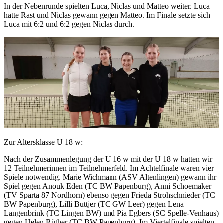
personalisieren, Funktionen für soziale Medien anbieten
In der Nebenrunde spielten Luca, Niclas und Matteo weiter. Luca
zu können und die Zugriffe auf unsere Website zu
hatte Rast und Niclas gewann gegen Matteo. Im Finale setzte sich
Luca mit 6:2 und 6:2 gegen Niclas durch.
analysieren. Außerdem geben wir Informationen zu Ihrer
Verwendung unserer Website an unsere Partner für
soziale Medien, Werbung und Analysen weiter. Unsere
Partner führen diese Informationen möglicherweise mit
weiteren Daten zusammen, die Sie ihnen bereitgestellt
haben oder die sie im Rahmen Ihrer Nutzung der Dienste
gesammelt haben. Die
Cookie-Einstellungen
können
jederzeit über den Link im Footer aufgerufen und
angepasst werden.
Zur Altersklasse U 18 w:
Nach der Zusammenlegung der U 16 w mit der U 18 w hatten wir
12 Teilnehmerinnen im Teilnehmerfeld. Im Achtelfinale waren vier
Spiele notwendig. Marie Wichmann (ASV Altenlingen) gewann ihr
Spiel gegen Anouk Eden (TC BW Papenburg), Anni Schoemaker
(TV Sparta 87 Nordhorn) ebenso gegen Frieda Strohschnieder (TC
BW Papenburg), Lilli Buttjer (TC GW Leer) gegen Lena
Langenbrink (TC Lingen BW) und Pia Egbers (SC Spelle-Venhaus)
gegen Helen Rüther (TC BW Papenburg). Im Viertelfinale spielten