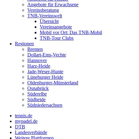
Angebote für Erwachsene
Vereinsberatung
TNB-Vereinswelt
Übersicht
Vereinsangebote
Mobil vor Ort: Das TNB-Mobil
TNB-Tour Clubs
Regionen
Bremen
Dollart-Ems-Vechte
Hannover
Harz-Heide
Jade-Weser-Hunte
Lüneburger Heide
Oldenburger-Münsterland
Osnabrück
Süderelbe
Südheide
Südniedersachsen
tennis.de
mypadel.de
DTB
Landesverbände
Weitere Plattformen