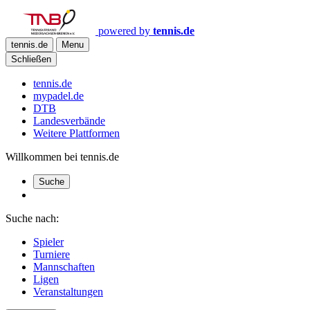
powered by
tennis.de
tennis.de
Menu
Schließen
tennis.de
mypadel.de
DTB
Landesverbände
Weitere Plattformen
Willkommen bei tennis.de
Suche
Suche nach:
Spieler
Turniere
Mannschaften
Ligen
Veranstaltungen