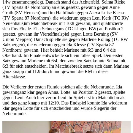
14w zusammengelegt. Danach stand das Achterfeld. Selma Rieke
(TV Sparta 87 Nordhorn) an eins gesetzt, gewann gegen Anne
Gruth (SV Hemsen) und im Halbfinale gegen Alexa Luise Klesse
(TV Sparta 87 Nordhorn), die wiederum gegen Leni Kerk (TC RW
Neuenhaus)im Matchtiebreak mit 10:8 gewann, und qualifizierte
sich fürs Finale. Ella Schneegans (TC Lingen BW) an Position 2
gesetzt, gewann ihr Viertelfinalspiel gegen Lotte Berning (SV
Union Meppen) Danach spielte sie gegen Marlene Roling (TC RW
Salzbergen), die wiederum gegen Ida Klesse (TV Sparta 87
Nordhorn) gewann. Hier behielt Marlene mit 6:3 und 6:4 die
Oberhand. Im Finale entwickelte sich ein tolles Spiel. Den ersten
Satz gewann Marlene mit 6:4, den zweiten Satz konnte Selma mit
6:3 für sich entscheiden. Im Matchtiebreak setzte sich dann Marlene
ganz knapp mit 11:9 durch und gewann die RM in dieser
Altersklasse.
Die Verlierer der ersten Runde spielten alle die Nebenrunde. Ida
gewannganz klar gegen Anna. Lotte, an Position 2 gesetzt, spielte
gegen Leni. Auch hier verlor Leni ihr Spiel erst im Matchtiebreak
und das ganz knapp mit 12:10. Das Endspiel konnte Ida wiederum
klar gegen Lotte für sich entscheiden und wurde Siegerin der
Nebenrunde.