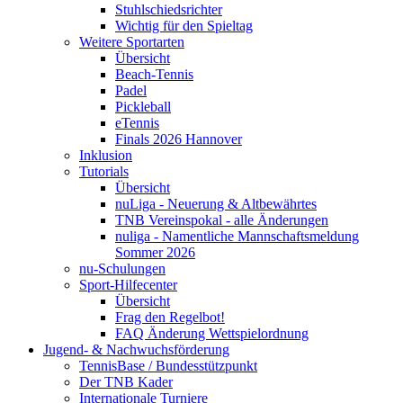
Stuhlschiedsrichter
Wichtig für den Spieltag
Weitere Sportarten
Übersicht
Beach-Tennis
Padel
Pickleball
eTennis
Finals 2026 Hannover
Inklusion
Tutorials
Übersicht
nuLiga - Neuerung & Altbewährtes
TNB Vereinspokal - alle Änderungen
nuliga - Namentliche Mannschaftsmeldung
Sommer 2026
nu-Schulungen
Sport-Hilfecenter
Übersicht
Frag den Regelbot!
FAQ Änderung Wettspielordnung
Jugend- & Nachwuchsförderung
TennisBase / Bundesstützpunkt
Der TNB Kader
Internationale Turniere