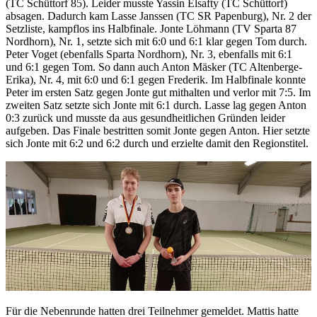
(TC Schüttorf 85). Leider musste Yassin Elsafty (TC Schüttorf)
absagen. Dadurch kam Lasse Janssen (TC SR Papenburg), Nr. 2 der
Setzliste, kampflos ins Halbfinale. Jonte Löhmann (TV Sparta 87
Nordhorn), Nr. 1, setzte sich mit 6:0 und 6:1 klar gegen Tom durch.
Peter Voget (ebenfalls Sparta Nordhorn), Nr. 3, ebenfalls mit 6:1
und 6:1 gegen Tom. So dann auch Anton Mäsker (TC Altenberge-
Erika), Nr. 4, mit 6:0 und 6:1 gegen Frederik. Im Halbfinale konnte
Peter im ersten Satz gegen Jonte gut mithalten und verlor mit 7:5. Im
zweiten Satz setzte sich Jonte mit 6:1 durch. Lasse lag gegen Anton
0:3 zurück und musste da aus gesundheitlichen Gründen leider
aufgeben. Das Finale bestritten somit Jonte gegen Anton. Hier setzte
sich Jonte mit 6:2 und 6:2 durch und erzielte damit den Regionstitel.
Für die Nebenrunde hatten drei Teilnehmer gemeldet. Mattis hatte