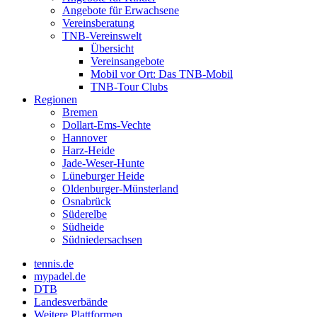
Angebote für Erwachsene
Vereinsberatung
TNB-Vereinswelt
Übersicht
Vereinsangebote
Mobil vor Ort: Das TNB-Mobil
TNB-Tour Clubs
Regionen
Bremen
Dollart-Ems-Vechte
Hannover
Harz-Heide
Jade-Weser-Hunte
Lüneburger Heide
Oldenburger-Münsterland
Osnabrück
Süderelbe
Südheide
Südniedersachsen
tennis.de
mypadel.de
DTB
Landesverbände
Weitere Plattformen