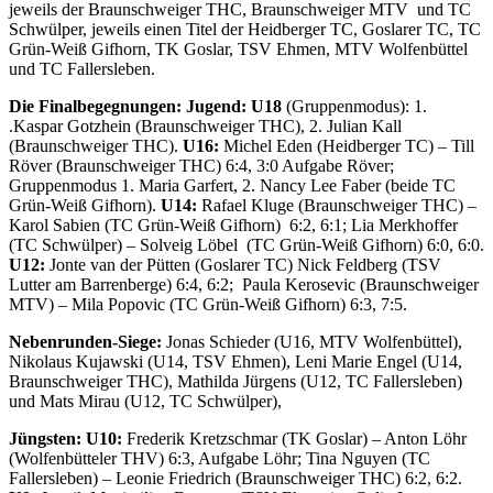
jeweils der Braunschweiger THC, Braunschweiger MTV und TC
Schwülper, jeweils einen Titel der Heidberger TC, Goslarer TC, TC
Grün-Weiß Gifhorn, TK Goslar, TSV Ehmen, MTV Wolfenbüttel
und TC Fallersleben.
Die Finalbegegnungen:
Jugend: U18
(Gruppenmodus): 1.
.Kaspar Gotzhein (Braunschweiger THC), 2. Julian Kall
(Braunschweiger THC).
U16:
Michel Eden (Heidberger TC) – Till
Röver (Braunschweiger THC) 6:4, 3:0 Aufgabe Röver;
Gruppenmodus 1. Maria Garfert, 2. Nancy Lee Faber (beide TC
Grün-Weiß Gifhorn).
U14:
Rafael Kluge (Braunschweiger THC) –
Karol Sabien (TC Grün-Weiß Gifhorn) 6:2, 6:1; Lia Merkhoffer
(TC Schwülper) – Solveig Löbel (TC Grün-Weiß Gifhorn) 6:0, 6:0.
U12:
Jonte van der Pütten (Goslarer TC) Nick Feldberg (TSV
Lutter am Barrenberge) 6:4, 6:2; Paula Kerosevic (Braunschweiger
MTV) – Mila Popovic (TC Grün-Weiß Gifhorn) 6:3, 7:5.
Nebenrunden-Siege:
Jonas Schieder (U16, MTV Wolfenbüttel),
Nikolaus Kujawski (U14, TSV Ehmen), Leni Marie Engel (U14,
Braunschweiger THC), Mathilda Jürgens (U12, TC Fallersleben)
und Mats Mirau (U12, TC Schwülper),
Jüngsten: U10:
Frederik Kretzschmar (TK Goslar) – Anton Löhr
(Wolfenbütteler THV) 6:3, Aufgabe Löhr; Tina Nguyen (TC
Fallersleben) – Leonie Friedrich (Braunschweiger THC) 6:2, 6:2.