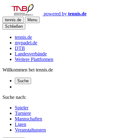
powered by
tennis.de
tennis.de
Menu
Schließen
tennis.de
mypadel.de
DTB
Landesverbände
Weitere Plattformen
Willkommen bei tennis.de
Suche
Suche nach:
Spieler
Turniere
Mannschaften
Ligen
Veranstaltungen