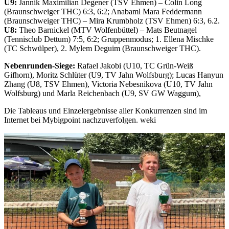
U9:
Jannik Maximilian Degener (TSV Ehmen) – Colin Long
(Braunschweiger THC) 6:3, 6:2; Anabaml Mara Feddermann
(Braunschweiger THC) – Mira Krumbholz (TSV Ehmen) 6:3, 6.2.
U8:
Theo Barnickel (MTV Wolfenbüttel) – Mats Beutnagel
(Tennisclub Dettum) 7:5, 6:2; Gruppenmodus; 1. Ellena Mischke
(TC Schwülper), 2. Mylem Deguim (Braunschweiger THC).
Nebenrunden-Siege:
Rafael Jakobi (U10, TC Grün-Weiß
Gifhorn), Moritz Schlüter (U9, TV Jahn Wolfsburg); Lucas Hanyun
Zhang (U8, TSV Ehmen), Victoria Nebesnikova (U10, TV Jahn
Wolfsburg) und Marla Reichenbach (U9, SV GW Waggum),
Die Tableaus und Einzelergebnisse aller Konkurrenzen sind im
Internet bei Mybigpoint nachzuverfolgen. weki