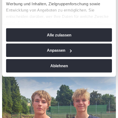
Werbung und Inhalten, Zielgruppenforschung sowie
Entwicklung von Angeboten zu ermöglichen. Sie
entscheiden darüber, wer Ihre Daten für welche Zwecke
nutzt. Sie können Ihre Einwilligung jederzeit über die
Cookie-Erklärung oder durch Klicken auf das Privacy
Alle zulassen
Trigger Symbol ändern oder widerrufen
Wenn Sie es erlauben, würden wir auch gerne:
Anpassen
Informationen über Ihre geografische Lage
erfassen, welche bis auf einige Meter genau sein
Ablehnen
können
Ihr Gerät durch aktives Scannen nach
bestimmten Merkmalen (Fingerprinting) identifizieren
Erfahren Sie mehr darüber, wie Ihre persönlichen Daten
verarbeitet werden, und legen Sie Ihre Präferenzen im
Abschnitt Einzelheiten
fest.
Wir verwenden Cookies, um Inhalte und Anzeigen zu