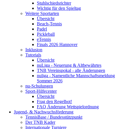
Stuhlschiedsrichter
Wichtig für den Spieltag
Weitere Sportarten
Übersicht
Beach-Tennis
Padel
Pickleball
eTennis
Finals 2026 Hannover
Inklusion
Tutorials
Übersicht
nuLiga - Neuerung & Altbewährtes
TNB Vereinspokal - alle Änderungen
nuliga - Namentliche Mannschaftsmeldung
Sommer 2026
nu-Schulungen
Sport-Hilfecenter
Übersicht
Frag den Regelbot!
FAQ Änderung Wettspielordnung
Jugend- & Nachwuchsförderung
TennisBase / Bundesstützpunkt
Der TNB Kader
Internationale Turniere