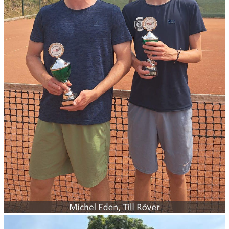
personalisieren, Funktionen für soziale Medien anbieten
zu können und die Zugriffe auf unsere Website zu
analysieren. Außerdem geben wir Informationen zu Ihrer
Verwendung unserer Website an unsere Partner für
soziale Medien, Werbung und Analysen weiter. Unsere
Partner führen diese Informationen möglicherweise mit
weiteren Daten zusammen, die Sie ihnen bereitgestellt
haben oder die sie im Rahmen Ihrer Nutzung der Dienste
gesammelt haben. Die
Cookie-Einstellungen
können
jederzeit über den Link im Footer aufgerufen und
angepasst werden.