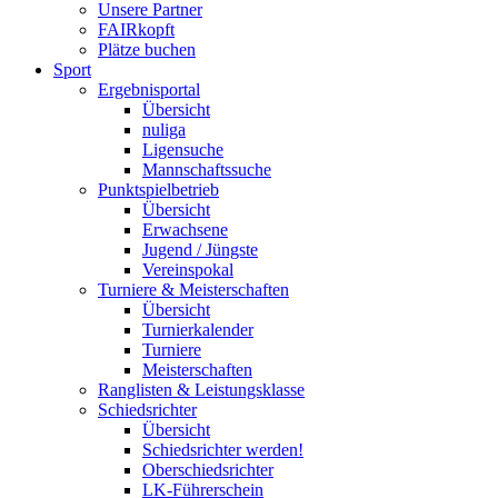
Unsere Partner
FAIRkopft
Plätze buchen
Sport
Ergebnisportal
Übersicht
nuliga
Ligensuche
Mannschaftssuche
Punktspielbetrieb
Übersicht
Erwachsene
Jugend / Jüngste
Vereinspokal
Turniere & Meisterschaften
Übersicht
Turnierkalender
Turniere
Meisterschaften
Ranglisten & Leistungsklasse
Schiedsrichter
Übersicht
Schiedsrichter werden!
Oberschiedsrichter
LK-Führerschein