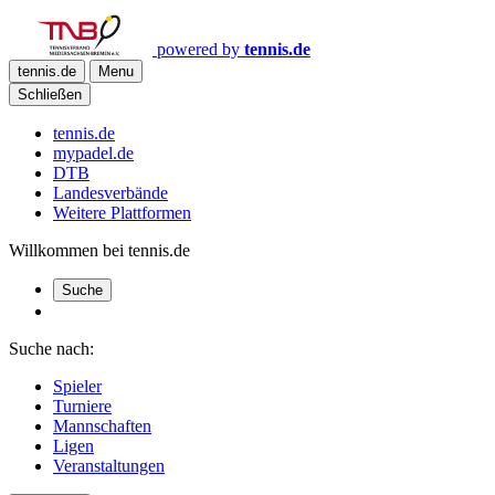
powered by
tennis.de
tennis.de
Menu
Schließen
tennis.de
mypadel.de
DTB
Landesverbände
Weitere Plattformen
Willkommen bei tennis.de
Suche
Suche nach:
Spieler
Turniere
Mannschaften
Ligen
Veranstaltungen