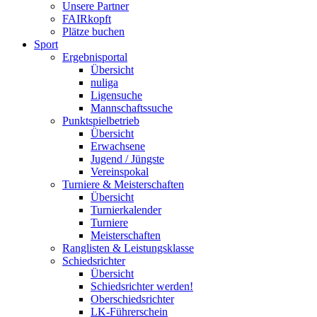
Unsere Partner
FAIRkopft
Plätze buchen
Sport
Ergebnisportal
Übersicht
nuliga
Ligensuche
Mannschaftssuche
Punktspielbetrieb
Übersicht
Erwachsene
Jugend / Jüngste
Vereinspokal
Turniere & Meisterschaften
Übersicht
Turnierkalender
Turniere
Meisterschaften
Ranglisten & Leistungsklasse
Schiedsrichter
Übersicht
Schiedsrichter werden!
Oberschiedsrichter
LK-Führerschein