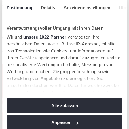
Bereitstellung der Tennisanlage sowie dem Organisationsteam und
der Turnierleitungsmannschaft um Uwe Fredrich. weki
Zustimmung
Details
Anzeigeneinstellungen
Über
Verantwortungsvoller Umgang mit Ihren Daten
Wir und
unsere 1022 Partner
verarbeiten Ihre
Artikel teilen
persönlichen Daten, wie z. B. Ihre IP-Adresse, mithilfe
News aus der Region Harz-Heide
von Technologien wie Cookies, um Informationen auf
Ihrem Gerät zu speichern und darauf zuzugreifen und so
Kompaktansicht
personalisierte Werbung und Inhalte, Messungen von
Werbung und Inhalten, Zielgruppenforschung sowie
Entwicklung von Angeboten zu ermöglichen. Sie
entscheiden darüber, wer Ihre Daten für welche Zwecke
nutzt. Sie können Ihre Einwilligung jederzeit über die
Cookie-Erklärung oder durch Klicken auf das Privacy
Alle zulassen
Trigger Symbol ändern oder widerrufen
Wenn Sie es erlauben, würden wir auch gerne:
Anpassen
Informationen über Ihre geografische Lage