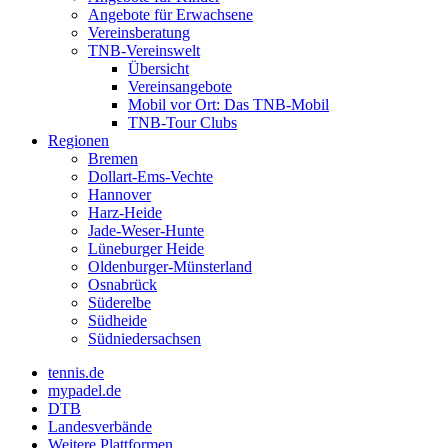
Angebote für Erwachsene
Vereinsberatung
TNB-Vereinswelt
Übersicht
Vereinsangebote
Mobil vor Ort: Das TNB-Mobil
TNB-Tour Clubs
Regionen
Bremen
Dollart-Ems-Vechte
Hannover
Harz-Heide
Jade-Weser-Hunte
Lüneburger Heide
Oldenburger-Münsterland
Osnabrück
Süderelbe
Südheide
Südniedersachsen
tennis.de
mypadel.de
DTB
Landesverbände
Weitere Plattformen