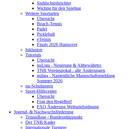
Stuhlschiedsrichter
Wichtig für den Spieltag
Weitere Sportarten
Übersicht
Beach-Tennis
Padel
Pickleball
eTennis
Finals 2026 Hannover
Inklusion
Tutorials
Übersicht
nuLiga - Neuerung & Altbewährtes
TNB Vereinspokal - alle Änderungen
nuliga - Namentliche Mannschaftsmeldung
Sommer 2026
nu-Schulungen
Sport-Hilfecenter
Übersicht
Frag den Regelbot!
FAQ Änderung Wettspielordnung
Jugend- & Nachwuchsförderung
TennisBase / Bundesstützpunkt
Der TNB Kader
Internationale Turniere