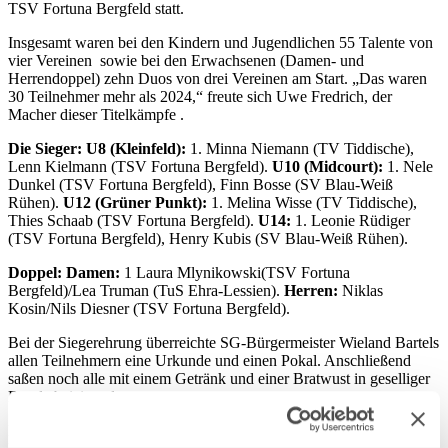
TSV Fortuna Bergfeld statt.
Insgesamt waren bei den Kindern und Jugendlichen 55 Talente von
vier Vereinen sowie bei den Erwachsenen (Damen- und
Herrendoppel) zehn Duos von drei Vereinen am Start. „Das waren
30 Teilnehmer mehr als 2024,“ freute sich Uwe Fredrich, der
Macher dieser Titelkämpfe .
Die Sieger: U8 (Kleinfeld):
1. Minna Niemann (TV Tiddische),
Lenn Kielmann (TSV Fortuna Bergfeld).
U10 (Midcourt):
1. Nele
Dunkel (TSV Fortuna Bergfeld), Finn Bosse (SV Blau-Weiß
Rühen).
U12 (Grüner Punkt):
1. Melina Wisse (TV Tiddische),
Thies Schaab (TSV Fortuna Bergfeld).
U14:
1. Leonie Rüdiger
(TSV Fortuna Bergfeld), Henry Kubis (SV Blau-Weiß Rühen).
Doppel: Damen:
1 Laura Mlynikowski(TSV Fortuna
Bergfeld)/Lea Truman (TuS Ehra-Lessien).
Herren:
Niklas
Kosin/Nils Diesner (TSV Fortuna Bergfeld).
Bei der Siegerehrung überreichte SG-Bürgermeister Wieland Bartels
allen Teilnehmern eine Urkunde und einen Pokal. Anschließend
saßen noch alle mit einem Getränk und einer Bratwust in geselliger
Runde beieinander.
Ein besonderer Dank galt dem TSV Fortuna Bergfeld für die