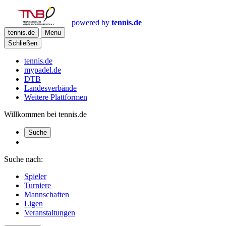
powered by
tennis.de
tennis.de
Menu
Schließen
tennis.de
mypadel.de
DTB
Landesverbände
Weitere Plattformen
Willkommen bei tennis.de
Suche
Suche nach:
Spieler
Turniere
Mannschaften
Ligen
Veranstaltungen