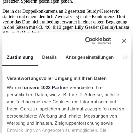
gesetzten Spielerin geschlagen geben.
Die in der Doppelkonkurrenz an 2 gesetzten Sturdy/Kerosevic
starteten mit einem deutlich Zweisatzsieg in die Konkurrenz. Dort
verlor das Duo nicht unbedingt erwartet in einer engen Begegnung
in drei Sätzen mit 6:3, 4:6, 8:10 gegen Lilly Gessler (Berlin)/Larissa
Altergott (Dresden).
Liteerski hatte an der Seite von Rica Biermann (Deutscher
Tennisverein Hameln) ihre Auftaktbegegnung in der
Doppelkonkurrenz gegen Leni Blechenberg (Glinde)/Liana Martel
Zustimmung
Details
Anzeigeneinstellungen
Über
(TF Wulfen), das topgesetzte Duo und spätere Titelträger, verloren.
weki
Verantwortungsvoller Umgang mit Ihren Daten
Wir und
unsere 1022 Partner
verarbeiten Ihre
persönlichen Daten, wie z. B. Ihre IP-Adresse, mithilfe
von Technologien wie Cookies, um Informationen auf
Ihrem Gerät zu speichern und darauf zuzugreifen und so
personalisierte Werbung und Inhalte, Messungen von
Werbung und Inhalten, Zielgruppenforschung sowie
Entwicklung von Angeboten zu ermöglichen. Sie