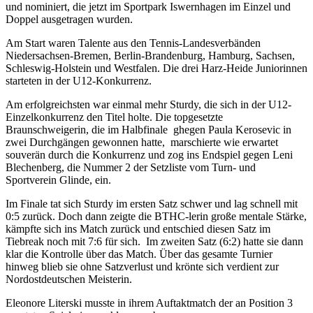
und nominiert, die jetzt im Sportpark Iswernhagen im Einzel und
Doppel ausgetragen wurden.
Am Start waren Talente aus den Tennis-Landesverbänden
Niedersachsen-Bremen, Berlin-Brandenburg, Hamburg, Sachsen,
Schleswig-Holstein und Westfalen. Die drei Harz-Heide Juniorinnen
starteten in der U12-Konkurrenz.
Am erfolgreichsten war einmal mehr Sturdy, die sich in der U12-
Einzelkonkurrenz den Titel holte. Die topgesetzte
Braunschweigerin, die im Halbfinale ghegen Paula Kerosevic in
zwei Durchgängen gewonnen hatte, marschierte wie erwartet
souverän durch die Konkurrenz und zog ins Endspiel gegen Leni
Blechenberg, die Nummer 2 der Setzliste vom Turn- und
Sportverein Glinde, ein.
Im Finale tat sich Sturdy im ersten Satz schwer und lag schnell mit
0:5 zurück. Doch dann zeigte die BTHC-lerin große mentale Stärke,
kämpfte sich ins Match zurück und entschied diesen Satz im
Tiebreak noch mit 7:6 für sich. Im zweiten Satz (6:2) hatte sie dann
klar die Kontrolle über das Match. Über das gesamte Turnier
hinweg blieb sie ohne Satzverlust und krönte sich verdient zur
Nordostdeutschen Meisterin.
Eleonore Literski musste in ihrem Auftaktmatch der an Position 3