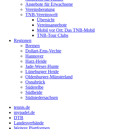
Angebote für Erwachsene
Vereinsberatung
TNB-Vereinswelt
Übersicht
Vereinsangebote
Mobil vor Ort: Das TNB-Mobil
TNB-Tour Clubs
Regionen
Bremen
Dollart-Ems-Vechte
Hannover
Harz-Heide
Jade-Weser-Hunte
Lüneburger Heide
Oldenburger-Münsterland
Osnabrück
Süderelbe
Südheide
Südniedersachsen
tennis.de
mypadel.de
DTB
Landesverbände
Weitere Plattformen