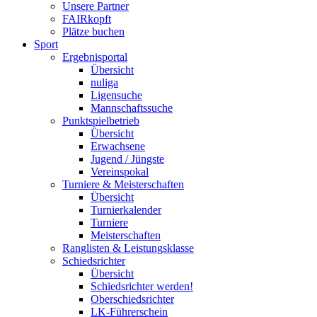
Unsere Partner
FAIRkopft
Plätze buchen
Sport
Ergebnisportal
Übersicht
nuliga
Ligensuche
Mannschaftssuche
Punktspielbetrieb
Übersicht
Erwachsene
Jugend / Jüngste
Vereinspokal
Turniere & Meisterschaften
Übersicht
Turnierkalender
Turniere
Meisterschaften
Ranglisten & Leistungsklasse
Schiedsrichter
Übersicht
Schiedsrichter werden!
Oberschiedsrichter
LK-Führerschein