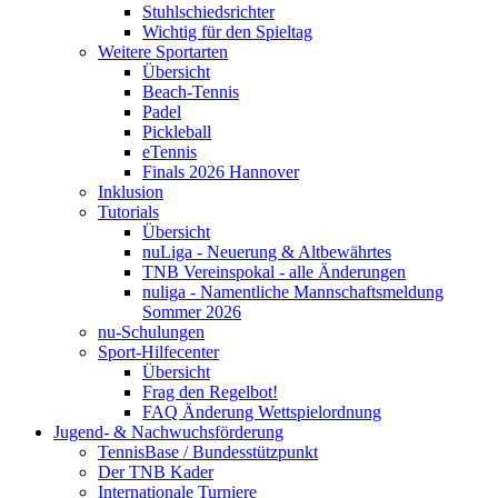
Stuhlschiedsrichter
Wichtig für den Spieltag
Weitere Sportarten
Übersicht
Beach-Tennis
Padel
Pickleball
eTennis
Finals 2026 Hannover
Inklusion
Tutorials
Übersicht
nuLiga - Neuerung & Altbewährtes
TNB Vereinspokal - alle Änderungen
nuliga - Namentliche Mannschaftsmeldung
Sommer 2026
nu-Schulungen
Sport-Hilfecenter
Übersicht
Frag den Regelbot!
FAQ Änderung Wettspielordnung
Jugend- & Nachwuchsförderung
TennisBase / Bundesstützpunkt
Der TNB Kader
Internationale Turniere