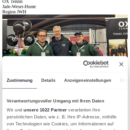
OX Tennis
Jade-Weser-Hunte
Region JWH
OX Tennis unterstützt die Tennisregion JWH gezielt in
Zustimmung
Details
Anzeigeneinstellungen
Über
Nachwuchs- und Talentförderung
Die Tennisregion JWH begrüßt mit OX Tennis einen neuen Partner,
der sein Engagement bewusst auf die Weiterentwicklung des
Verantwortungsvoller Umgang mit Ihren Daten
Tennissports in der Region ausrichtet. Neben der Unterstützung des
Oldenburger Tennisverein (OTeV) fließen Teile des Sponsorings
Wir und
unsere 1022 Partner
verarbeiten Ihre
gezielt in die regionale Arbeit der JWH.
persönlichen Daten, wie z. B. Ihre IP-Adresse, mithilfe
Im Mittelpunkt stehen dabei vor allem die Förderung von
von Technologien wie Cookies, um Informationen auf
Nachwuchsspielerinnen und -spielern sowie die gezielte