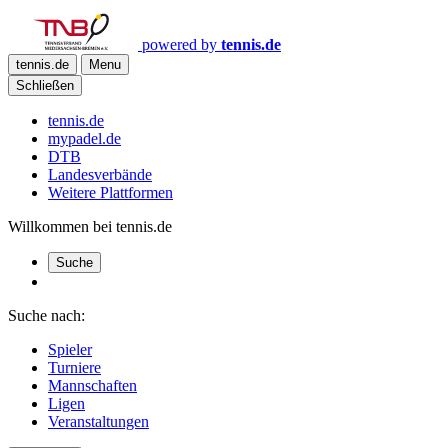
powered by
tennis.de
tennis.de
Menu
Schließen
tennis.de
mypadel.de
DTB
Landesverbände
Weitere Plattformen
Willkommen bei tennis.de
Suche
Suche nach:
Spieler
Turniere
Mannschaften
Ligen
Veranstaltungen