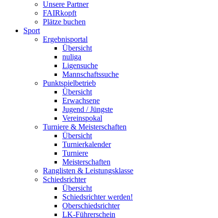
Unsere Partner
FAIRkopft
Plätze buchen
Sport
Ergebnisportal
Übersicht
nuliga
Ligensuche
Mannschaftssuche
Punktspielbetrieb
Übersicht
Erwachsene
Jugend / Jüngste
Vereinspokal
Turniere & Meisterschaften
Übersicht
Turnierkalender
Turniere
Meisterschaften
Ranglisten & Leistungsklasse
Schiedsrichter
Übersicht
Schiedsrichter werden!
Oberschiedsrichter
LK-Führerschein