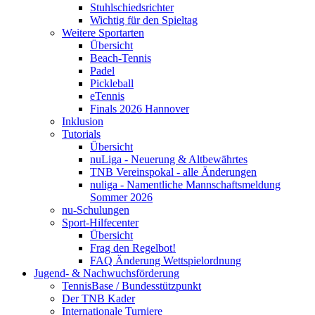
Stuhlschiedsrichter
Wichtig für den Spieltag
Weitere Sportarten
Übersicht
Beach-Tennis
Padel
Pickleball
eTennis
Finals 2026 Hannover
Inklusion
Tutorials
Übersicht
nuLiga - Neuerung & Altbewährtes
TNB Vereinspokal - alle Änderungen
nuliga - Namentliche Mannschaftsmeldung
Sommer 2026
nu-Schulungen
Sport-Hilfecenter
Übersicht
Frag den Regelbot!
FAQ Änderung Wettspielordnung
Jugend- & Nachwuchsförderung
TennisBase / Bundesstützpunkt
Der TNB Kader
Internationale Turniere