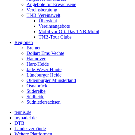
Angebote für Erwachsene
Vereinsberatung
TNB-Vereinswelt
Übersicht
Vereinsangebote
Mobil vor Ort: Das TNB-Mobil
TNB-Tour Clubs
Regionen
Bremen
Dollart-Ems-Vechte
Hannover
Harz-Heide
Jade-Weser-Hunte
Lüneburger Heide
Oldenburger-Münsterland
Osnabrück
Süderelbe
Südheide
Südniedersachsen
tennis.de
mypadel.de
DTB
Landesverbände
Weitere Plattformen