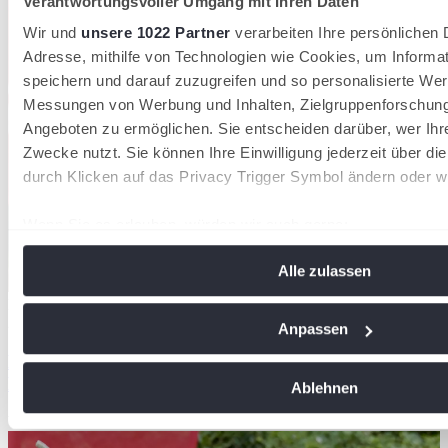
Verantwortungsvoller Umgang mit Ihren Daten
Wir und
unsere 1022 Partner
verarbeiten Ihre persönlichen D
Adresse, mithilfe von Technologien wie Cookies, um Informa
speichern und darauf zuzugreifen und so personalisierte Wer
Messungen von Werbung und Inhalten, Zielgruppenforschun
Angeboten zu ermöglichen. Sie entscheiden darüber, wer Ihr
Zwecke nutzt. Sie können Ihre Einwilligung jederzeit über di
durch Klicken auf das Privacy Trigger Symbol ändern oder w
Wenn Sie es erlauben, würden wir auch gerne:
Informationen über Ihre geografische Lage erfassen, 
Alle zulassen
Meter genau sein können
Ihr Gerät durch aktives Scannen nach bestimmten Me
Paula Kerosevic ist U12-Landesmeisterin
29/07/2026
identifizieren
Anpassen
Erfahren Sie mehr darüber, wie Ihre persönlichen Daten vera
Landesmeisterschaft Sommer der Jugend in
Sie Ihre Präferenzen im
Abschnitt Einzelheiten
fest.
Nordhorn
Ablehnen
Werner Kison
Wir verwenden Cookies, um Inhalte und Anzeigen zu personal