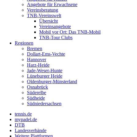
Angebote für Erwachsene
Vereinsberatung
TNB-Vereinswelt
Übersicht
Vereinsangebote
Mobil vor Ort: Das TNB-Mobil
TNB-Tour Clubs
Regionen
Bremen
Dollart-Ems-Vechte
Hannover
Harz-Heide
Jade-Weser-Hunte
Lüneburger Heide
Oldenburger-Münsterland
Osnabrück
Süderelbe
Südheide
Südniedersachsen
tennis.de
mypadel.de
DTB
Landesverbände
Weitere Plattformen