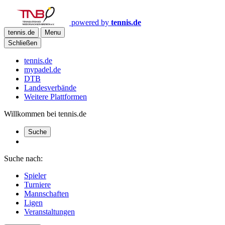
powered by
tennis.de
tennis.de
Menu
Schließen
tennis.de
mypadel.de
DTB
Landesverbände
Weitere Plattformen
Willkommen bei tennis.de
Suche
Suche nach:
Spieler
Turniere
Mannschaften
Ligen
Veranstaltungen