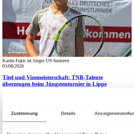
Karim Fakic ist Sieger U9 Junioren
03/08/2026
Titel und Vizemeisterschaft: TNB-Talente
überzeugen beim Jüngstenturnier in Lippe
Tennisverband Niedersachsen-Bremen
Aktuellste News aus den Regionen
Zustimmung
Details
Anzeigeneinstellu
Kompaktansicht