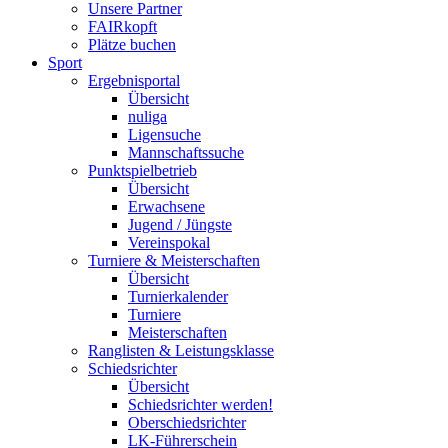
Unsere Partner
FAIRkopft
Plätze buchen
Sport
Ergebnisportal
Übersicht
nuliga
Ligensuche
Mannschaftssuche
Punktspielbetrieb
Übersicht
Erwachsene
Jugend / Jüngste
Vereinspokal
Turniere & Meisterschaften
Übersicht
Turnierkalender
Turniere
Meisterschaften
Ranglisten & Leistungsklasse
Schiedsrichter
Übersicht
Schiedsrichter werden!
Oberschiedsrichter
LK-Führerschein