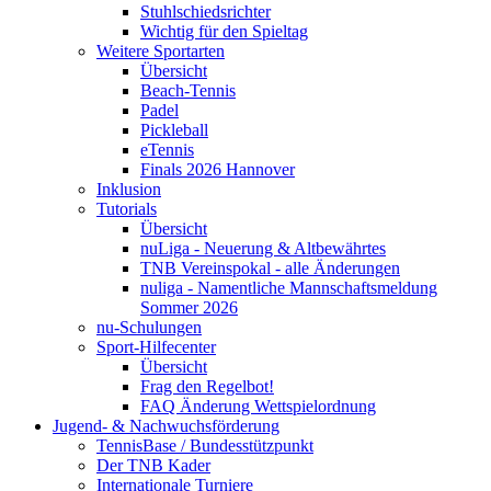
Stuhlschiedsrichter
Wichtig für den Spieltag
Weitere Sportarten
Übersicht
Beach-Tennis
Padel
Pickleball
eTennis
Finals 2026 Hannover
Inklusion
Tutorials
Übersicht
nuLiga - Neuerung & Altbewährtes
TNB Vereinspokal - alle Änderungen
nuliga - Namentliche Mannschaftsmeldung
Sommer 2026
nu-Schulungen
Sport-Hilfecenter
Übersicht
Frag den Regelbot!
FAQ Änderung Wettspielordnung
Jugend- & Nachwuchsförderung
TennisBase / Bundesstützpunkt
Der TNB Kader
Internationale Turniere