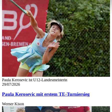
soziale Medien anbieten zu können und die Zugriffe auf uns
analysieren. Außerdem geben wir Informationen zu Ihrer Ve
an unsere Partner für soziale Medien, Werbung und Analysen
führen diese Informationen möglicherweise mit weiteren Da
ihnen bereitgestellt haben oder die sie im Rahmen Ihrer Nut
gesammelt haben. Die
Cookie-Einstellungen
können jederze
Footer aufgerufen und angepasst werden.
Paula Kerosevic ist U12-Landesmeisterin
29/07/2026
Paula Kerosevic mit erstem TE-Turniersieg
Werner Kison