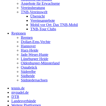
Angebote für Erwachsene
Vereinsberatung
TNB-Vereinswelt
Übersicht
Vereinsangebote
Mobil vor Ort: Das TNB-Mobil
TNB-Tour Clubs
Regionen
Bremen
Dollart-Ems-Vechte
Hannover
Harz-Heide
Jade-Weser-Hunte
Lüneburger Heide
Oldenburger-Münsterland
Osnabrück
Süderelbe
Südheide
Südniedersachsen
tennis.de
mypadel.de
DTB
Landesverbände
Weitere Plattformen