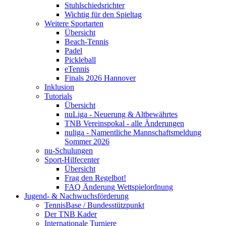
Stuhlschiedsrichter
Wichtig für den Spieltag
Weitere Sportarten
Übersicht
Beach-Tennis
Padel
Pickleball
eTennis
Finals 2026 Hannover
Inklusion
Tutorials
Übersicht
nuLiga - Neuerung & Altbewährtes
TNB Vereinspokal - alle Änderungen
nuliga - Namentliche Mannschaftsmeldung
Sommer 2026
nu-Schulungen
Sport-Hilfecenter
Übersicht
Frag den Regelbot!
FAQ Änderung Wettspielordnung
Jugend- & Nachwuchsförderung
TennisBase / Bundesstützpunkt
Der TNB Kader
Internationale Turniere