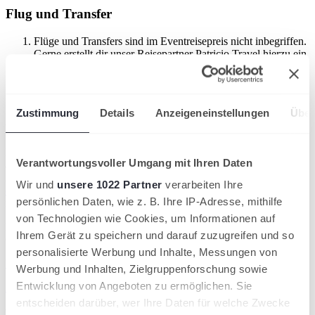
Flug und Transfer
Flüge und Transfers sind im Eventreisepreis nicht inbegriffen.
Gerne erstellt dir unser Reisepartner Patricio Travel hierzu ein
unverbindliches und individuelles Angebot. Die Transferzeit
vom Flughafen Antalya beträgt ca. 40 Minuten. Transferpreis
nur 50,- EUR
Zustimmung
Details
Anzeigeneinstellungen
Über
* Der Eventreisepreis ist inklusive der höchstmöglichen
Vorverkaufs- und Frühbucherrabatte.
Flüge und Transfers sind im Eventpreis nicht berücksichtigt. Der
Verantwortungsvoller Umgang mit Ihren Daten
aktuelle Eventreisepreis, abhängig vom Buchungszeitraum und der
Auslastung, ist im Internet unter
https://www.patriciotravel.com/lk-
Wir und
unsere 1022 Partner
verarbeiten Ihre
camps/
hinterlegt bzw. bei Patricio Travel direkt zu erfragen. Preise
persönlichen Daten, wie z. B. Ihre IP-Adresse, mithilfe
für Begleitpersonen oder andere Zimmerbelegungen auf Anfrage.
von Technologien wie Cookies, um Informationen auf
Reiseveranstalter: Patricio Travel GmbH, Am Hafen 8, 94130
Ihrem Gerät zu speichern und darauf zuzugreifen und so
Obernzell. HRB 3694 Registergericht Passau
personalisierte Werbung und Inhalte, Messungen von
Unverbindliches Angebot anfragen
Werbung und Inhalten, Zielgruppenforschung sowie
Entwicklung von Angeboten zu ermöglichen. Sie
Zu unseren Gruppenreisen
entscheiden darüber, wer Ihre Daten für welche Zwecke
Bettina Radke