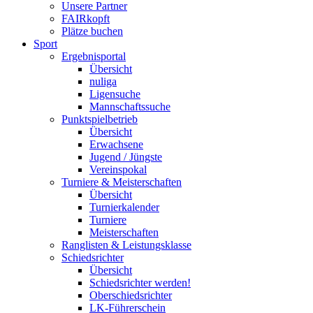
Unsere Partner
FAIRkopft
Plätze buchen
Sport
Ergebnisportal
Übersicht
nuliga
Ligensuche
Mannschaftssuche
Punktspielbetrieb
Übersicht
Erwachsene
Jugend / Jüngste
Vereinspokal
Turniere & Meisterschaften
Übersicht
Turnierkalender
Turniere
Meisterschaften
Ranglisten & Leistungsklasse
Schiedsrichter
Übersicht
Schiedsrichter werden!
Oberschiedsrichter
LK-Führerschein