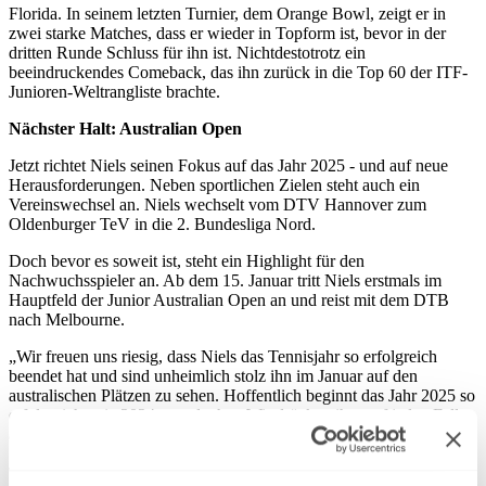
Florida. In seinem letzten Turnier, dem Orange Bowl, zeigt er in
zwei starke Matches, dass er wieder in Topform ist, bevor in der
dritten Runde Schluss für ihn ist. Nichtdestotrotz ein
beeindruckendes Comeback, das ihn zurück in die Top 60 der ITF-
Junioren-Weltrangliste brachte.
Nächster Halt: Australian Open
Jetzt richtet Niels seinen Fokus auf das Jahr 2025 - und auf neue
Herausforderungen. Neben sportlichen Zielen steht auch ein
Vereinswechsel an. Niels wechselt vom DTV Hannover zum
Oldenburger TeV in die 2. Bundesliga Nord.
Doch bevor es soweit ist, steht ein Highlight für den
Nachwuchsspieler an. Ab dem 15. Januar tritt Niels erstmals im
Hauptfeld der Junior Australian Open an und reist mit dem DTB
nach Melbourne.
„Wir freuen uns riesig, dass Niels das Tennisjahr so erfolgreich
beendet hat und sind unheimlich stolz ihn im Januar auf den
australischen Plätzen zu sehen. Hoffentlich beginnt das Jahr 2025 so
erfolgreich, wie 2024 geendet hat. Wir drücken ihm auf jeden Fall
alle Daumen für die Australian Open“, freut sich Sven
Schmidtmann, Vizepräsident Leistungssport und Bildung, über die
Teilnahme. Bereits im vergangenen Jahr qualifizierte er sich für die