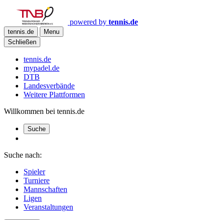
powered by
tennis.de
tennis.de
Menu
Schließen
tennis.de
mypadel.de
DTB
Landesverbände
Weitere Plattformen
Willkommen bei tennis.de
Suche
Suche nach:
Spieler
Turniere
Mannschaften
Ligen
Veranstaltungen