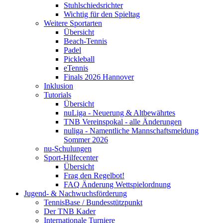
Stuhlschiedsrichter
Wichtig für den Spieltag
Weitere Sportarten
Übersicht
Beach-Tennis
Padel
Pickleball
eTennis
Finals 2026 Hannover
Inklusion
Tutorials
Übersicht
nuLiga - Neuerung & Altbewährtes
TNB Vereinspokal - alle Änderungen
nuliga - Namentliche Mannschaftsmeldung
Sommer 2026
nu-Schulungen
Sport-Hilfecenter
Übersicht
Frag den Regelbot!
FAQ Änderung Wettspielordnung
Jugend- & Nachwuchsförderung
TennisBase / Bundesstützpunkt
Der TNB Kader
Internationale Turniere