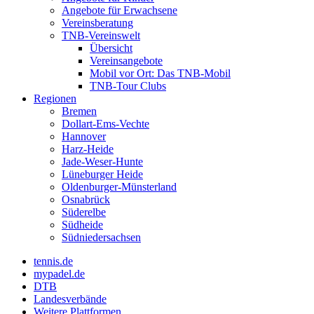
Angebote für Erwachsene
Vereinsberatung
TNB-Vereinswelt
Übersicht
Vereinsangebote
Mobil vor Ort: Das TNB-Mobil
TNB-Tour Clubs
Regionen
Bremen
Dollart-Ems-Vechte
Hannover
Harz-Heide
Jade-Weser-Hunte
Lüneburger Heide
Oldenburger-Münsterland
Osnabrück
Süderelbe
Südheide
Südniedersachsen
tennis.de
mypadel.de
DTB
Landesverbände
Weitere Plattformen