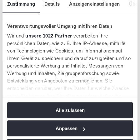
Junior US Open und den Junior Davis-Cup.
Zustimmung
Details
Anzeigeneinstellungen
Über
Für den talentierten Nachwuchsspieler ist es der perfekte Start in ein
Jahr, das vielversprechend beginnt.
Verantwortungsvoller Umgang mit Ihren Daten
Artikel teilen
Wir und
unsere 1022 Partner
verarbeiten Ihre
Aktuellste News aus dem TNB
persönlichen Daten, wie z. B. Ihre IP-Adresse, mithilfe
von Technologien wie Cookies, um Informationen auf
Ihrem Gerät zu speichern und darauf zuzugreifen und so
Kompaktansicht
personalisierte Werbung und Inhalte, Messungen von
Werbung und Inhalten, Zielgruppenforschung sowie
Entwicklung von Angeboten zu ermöglichen. Sie
entscheiden darüber, wer Ihre Daten für welche Zwecke
nutzt. Sie können Ihre Einwilligung jederzeit über die
Cookie-Erklärung oder durch Klicken auf das Privacy
Alle zulassen
Trigger Symbol ändern oder widerrufen
Wenn Sie es erlauben, würden wir auch gerne:
Anpassen
Informationen über Ihre geografische Lage