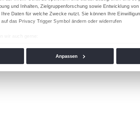
ung und Inhalten, Zielgruppenforschung sowie Entwicklung von
 Ihre Daten für welche Zwecke nutzt. Sie können Ihre Einwilligun
 auf das Privacy Trigger Symbol ändern oder widerrufen
n wir auch gerne:
re geografische Lage erfassen, welche bis auf einige Meter gen
es Scannen nach bestimmten Merkmalen (Fingerprinting) identifi
Anpassen
ie Ihre persönlichen Daten verarbeitet werden, und legen Sie I
nhalte und Anzeigen zu personalisieren, Funktionen für soziale
Website zu analysieren. Außerdem geben wir Informationen zu I
r soziale Medien, Werbung und Analysen weiter. Unsere Partner
 Daten zusammen, die Sie ihnen bereitgestellt haben oder die s
n. Die
Cookie-Einstellungen
können jederzeit über den Link im