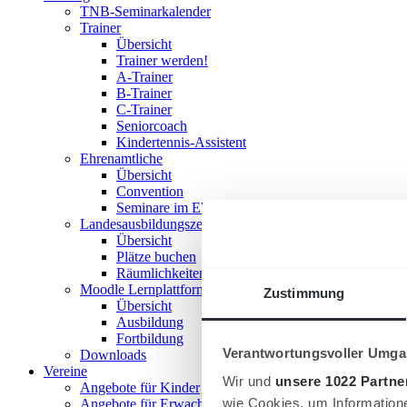
TNB-Seminarkalender
Trainer
Übersicht
Trainer werden!
A-Trainer
B-Trainer
C-Trainer
Seniorcoach
Kindertennis-Assistent
Ehrenamtliche
Übersicht
Convention
Seminare im Ehrenamt
Landesausbildungszentrum
Übersicht
Plätze buchen
Räumlichkeiten nutzen
Moodle Lernplattform
Zustimmung
Übersicht
Ausbildung
Fortbildung
Verantwortungsvoller Umgan
Downloads
Vereine
Wir und
unsere 1022 Partne
Angebote für Kinder
wie Cookies, um Information
Angebote für Erwachsene