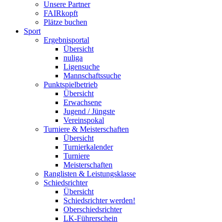
Unsere Partner
FAIRkopft
Plätze buchen
Sport
Ergebnisportal
Übersicht
nuliga
Ligensuche
Mannschaftssuche
Punktspielbetrieb
Übersicht
Erwachsene
Jugend / Jüngste
Vereinspokal
Turniere & Meisterschaften
Übersicht
Turnierkalender
Turniere
Meisterschaften
Ranglisten & Leistungsklasse
Schiedsrichter
Übersicht
Schiedsrichter werden!
Oberschiedsrichter
LK-Führerschein