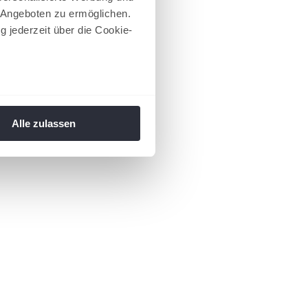
 Angeboten zu ermöglichen.
g jederzeit über die Cookie-
au sein können
zieren
Alle zulassen
hre Präferenzen im
Abschnitt
 Medien anbieten zu können
hrer Verwendung unserer
 führen diese Informationen
ie im Rahmen Ihrer Nutzung
 Footer aufgerufen und