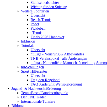
Stuhlschiedsrichter
Wichtig für den Spieltag
Weitere Sportarten
Übersicht
Beach-Tennis
Padel
Pickleball
eTennis
Finals 2026 Hannover
Inklusion
Tutorials
Übersicht
nuLiga - Neuerung & Altbewährtes
TNB Vereinspokal - alle Änderungen
nuliga - Namentliche Mannschaftsmeldung Somm
nu-Schulungen
Sport-Hilfecenter
Übersicht
Frag den Regelbot!
FAQ Änderung Wettspielordnung
Jugend- & Nachwuchsförderung
TennisBase / Bundesstützpunkt
Der TNB Kader
Internationale Turniere
Bildung