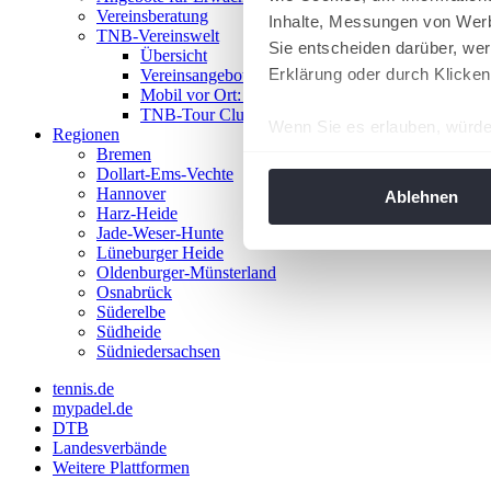
Vereinsberatung
Inhalte, Messungen von Werb
TNB-Vereinswelt
Sie entscheiden darüber, wer
Übersicht
Erklärung oder durch Klicken
Vereinsangebote
Mobil vor Ort: Das TNB-Mobil
TNB-Tour Clubs
Wenn Sie es erlauben, würde
Regionen
Bremen
Informationen über Ih
Dollart-Ems-Vechte
Ihr Gerät durch aktiv
Hannover
Ablehnen
Harz-Heide
Erfahren Sie mehr darüber, w
Jade-Weser-Hunte
Einzelheiten
fest.
Lüneburger Heide
Oldenburger-Münsterland
Osnabrück
Wir verwenden Cookies, um I
Süderelbe
und die Zugriffe auf unsere 
Südheide
Website an unsere Partner fü
Südniedersachsen
möglicherweise mit weiteren
tennis.de
der Dienste gesammelt habe
mypadel.de
angepasst werden.
DTB
Landesverbände
Weitere Plattformen