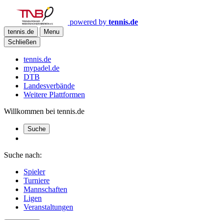
powered by
tennis.de
tennis.de
Menu
Schließen
tennis.de
mypadel.de
DTB
Landesverbände
Weitere Plattformen
Willkommen bei tennis.de
Suche
Suche nach:
Spieler
Turniere
Mannschaften
Ligen
Veranstaltungen