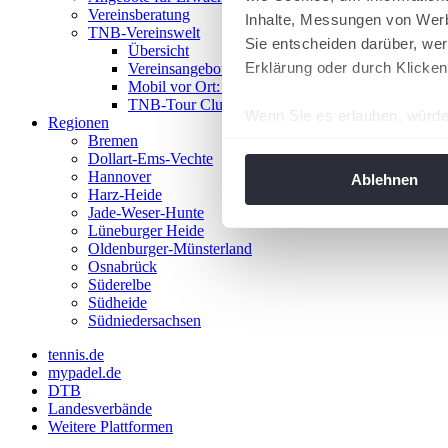
Vereinsberatung
Inhalte, Messungen von Werb
TNB-Vereinswelt
Sie entscheiden darüber, wer
Übersicht
Erklärung oder durch Klicken
Vereinsangebote
Mobil vor Ort: Das TNB-Mobil
TNB-Tour Clubs
Wenn Sie es erlauben, würde
Regionen
Bremen
Informationen über Ih
Dollart-Ems-Vechte
Ihr Gerät durch aktiv
Hannover
Ablehnen
Harz-Heide
Erfahren Sie mehr darüber, w
Jade-Weser-Hunte
Einzelheiten
fest.
Lüneburger Heide
Oldenburger-Münsterland
Osnabrück
Wir verwenden Cookies, um I
Süderelbe
und die Zugriffe auf unsere 
Südheide
Website an unsere Partner fü
Südniedersachsen
möglicherweise mit weiteren
tennis.de
der Dienste gesammelt habe
mypadel.de
angepasst werden.
DTB
Landesverbände
Weitere Plattformen