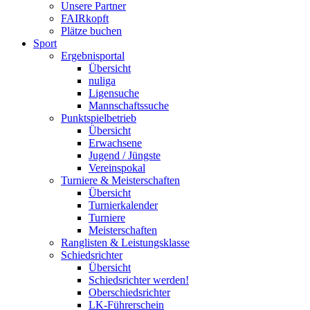
Unsere Partner
FAIRkopft
Plätze buchen
Sport
Ergebnisportal
Übersicht
nuliga
Ligensuche
Mannschaftssuche
Punktspielbetrieb
Übersicht
Erwachsene
Jugend / Jüngste
Vereinspokal
Turniere & Meisterschaften
Übersicht
Turnierkalender
Turniere
Meisterschaften
Ranglisten & Leistungsklasse
Schiedsrichter
Übersicht
Schiedsrichter werden!
Oberschiedsrichter
LK-Führerschein