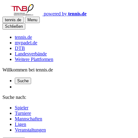
powered by
tennis.de
tennis.de
Menu
Schließen
tennis.de
mypadel.de
DTB
Landesverbände
Weitere Plattformen
Willkommen bei tennis.de
Suche
Suche nach:
Spieler
Turniere
Mannschaften
Ligen
Veranstaltungen