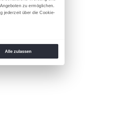
 Angeboten zu ermöglichen.
g jederzeit über die Cookie-
au sein können
zieren
Alle zulassen
hre Präferenzen im
Abschnitt
 Medien anbieten zu können
hrer Verwendung unserer
 führen diese Informationen
ie im Rahmen Ihrer Nutzung
 Footer aufgerufen und