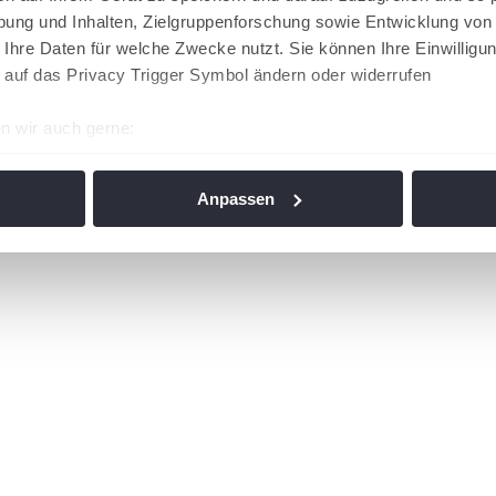
ung und Inhalten, Zielgruppenforschung sowie Entwicklung von
 Ihre Daten für welche Zwecke nutzt. Sie können Ihre Einwilligun
 auf das Privacy Trigger Symbol ändern oder widerrufen
n wir auch gerne:
re geografische Lage erfassen, welche bis auf einige Meter gen
es Scannen nach bestimmten Merkmalen (Fingerprinting) identifi
Anpassen
ie Ihre persönlichen Daten verarbeitet werden, und legen Sie I
nhalte und Anzeigen zu personalisieren, Funktionen für soziale
Website zu analysieren. Außerdem geben wir Informationen zu I
r soziale Medien, Werbung und Analysen weiter. Unsere Partner
 Daten zusammen, die Sie ihnen bereitgestellt haben oder die s
n. Die
Cookie-Einstellungen
können jederzeit über den Link im