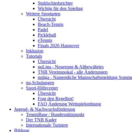
Stuhlschiedsrichter
Wichtig für den Spieltag
Weitere Sportarten
Übersicht
Beach-Tennis
Padel
Pickleball
eTennis
Finals 2026 Hannover
Inklusion
Tutorials
Übersicht
nuLiga - Neuerung & Altbewährtes
TNB Vereinspokal - alle Änderungen
nuliga - Namentliche Mannschaftsmeldung Somm
nu-Schulungen
Sport-Hilfecenter
Übersicht
Frag den Regelbot!
FAQ Änderung Wettspielordnung
Jugend- & Nachwuchsförderung
TennisBase / Bundesstützpunkt
Der TNB Kader
Internationale Turniere
Bildung