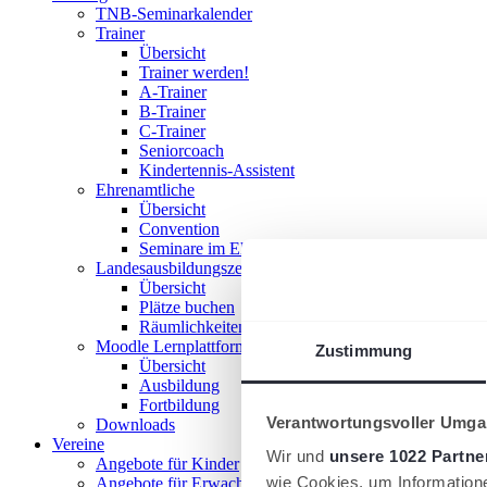
TNB-Seminarkalender
Trainer
Übersicht
Trainer werden!
A-Trainer
B-Trainer
C-Trainer
Seniorcoach
Kindertennis-Assistent
Ehrenamtliche
Übersicht
Convention
Seminare im Ehrenamt
Landesausbildungszentrum
Übersicht
Plätze buchen
Räumlichkeiten nutzen
Moodle Lernplattform
Zustimmung
Übersicht
Ausbildung
Fortbildung
Verantwortungsvoller Umgan
Downloads
Vereine
Wir und
unsere 1022 Partne
Angebote für Kinder
wie Cookies, um Information
Angebote für Erwachsene