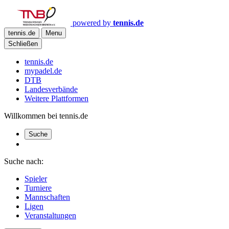
powered by
tennis.de
tennis.de
Menu
Schließen
tennis.de
mypadel.de
DTB
Landesverbände
Weitere Plattformen
Willkommen bei tennis.de
Suche
Suche nach:
Spieler
Turniere
Mannschaften
Ligen
Veranstaltungen