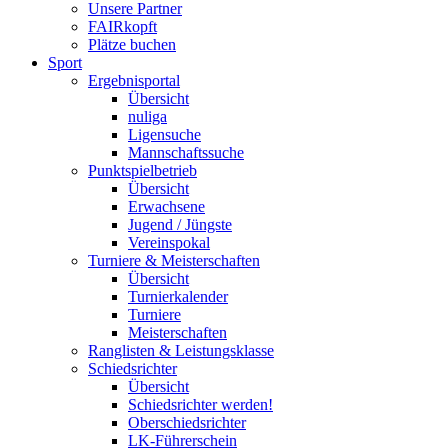
Unsere Partner
FAIRkopft
Plätze buchen
Sport
Ergebnisportal
Übersicht
nuliga
Ligensuche
Mannschaftssuche
Punktspielbetrieb
Übersicht
Erwachsene
Jugend / Jüngste
Vereinspokal
Turniere & Meisterschaften
Übersicht
Turnierkalender
Turniere
Meisterschaften
Ranglisten & Leistungsklasse
Schiedsrichter
Übersicht
Schiedsrichter werden!
Oberschiedsrichter
LK-Führerschein