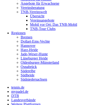
Angebote für Erwachsene
Vereinsberatung
TNB-Vereinswelt
Übersicht
Vereinsangebote
Mobil vor Ort: Das TNB-Mobil
TNB-Tour Clubs
Regionen
Bremen
Dollart-Ems-Vechte
Hannover
Harz-Heide
Jade-Weser-Hunte
Lüneburger Heide
Oldenburger-Münsterland
Osnabrück
Süderelbe
Südheide
Südniedersachsen
tennis.de
mypadel.de
DTB
Landesverbände
Weitere Plattformen