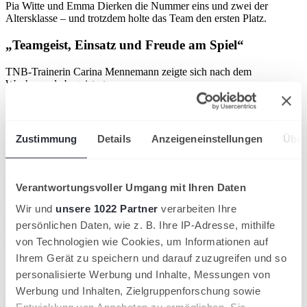
Pia Witte und Emma Dierken die Nummer eins und zwei der
Altersklasse – und trotzdem holte das Team den ersten Platz.
„Teamgeist, Einsatz und Freude am Spiel“
TNB-Trainerin Carina Mennemann zeigte sich nach dem
Wochenende begeistert:
„Unsere Kinder haben beim Orange & Green Cup Masters mit
großem Herzen gespielt. Dreimal Platz eins und zweimal Platz zwei
in vier Altersklassen – das sind starke Ergebnisse, aber noch viel
Zustimmung
Details
Anzeigeneinstellungen
Über
beeindruckender war, wie sie sich gegenseitig getragen, unterstützt
und in schwierigen Momenten immer wieder hochgezogen haben.
Dieser Teamgeist macht uns unheimlich stolz. Oli Mutert und ich
sind dankbar, diese Entwicklung begleiten zu dürfen. Gleichzeitig
Verantwortungsvoller Umgang mit Ihren Daten
möchten wir der Turnierleitung, der Pressearbeit, unserem
Fotografen und allen engagierten Helferinnen und Helfern danken,
Wir und
unsere 1022 Partner
verarbeiten Ihre
die oft im Hintergrund wirken und dennoch entscheidend zum
persönlichen Daten, wie z. B. Ihre IP-Adresse, mithilfe
Gelingen beitragen. Ein besonderer Dank gilt auch Andrea Kalbe
von Technologien wie Cookies, um Informationen auf
als Vizepräsidentin Jugendsport, die unsere Arbeit und die Kinder
konstant unterstützt. Ohne all diese Menschen wäre ein solches
Ihrem Gerät zu speichern und darauf zuzugreifen und so
Wochenende nicht möglich.“
personalisierte Werbung und Inhalte, Messungen von
Der TNB blickt damit auf ein rundum gelungenes Masters-
Werbung und Inhalten, Zielgruppenforschung sowie
Wochenende zurück – sportlich erfolgreich, emotional stark und