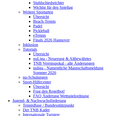
Stuhlschiedsrichter
Wichtig für den Spieltag
Weitere Sportarten
Übersicht
Beach-Tennis
Padel
Pickleball
eTennis
Finals 2026 Hannover
Inklusion
Tutorials
Übersicht
nuLiga - Neuerung & Altbewährtes
TNB Vereinspokal - alle Änderungen
nuliga - Namentliche Mannschaftsmeldung
Sommer 2026
nu-Schulungen
Sport-Hilfecenter
Übersicht
Frag den Regelbot!
FAQ Änderung Wettspielordnung
Jugend- & Nachwuchsförderung
TennisBase / Bundesstützpunkt
Der TNB Kader
Internationale Turniere