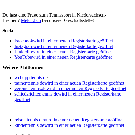
Du hast eine Frage zum Tennissport in Niedersachsen-
Bremen?
Meld' dich
bei unserer Geschäftsstelle!
Social
Facebook
wird in einer neuen Registerkarte geöffnet
Instagram
wird in einer neuen Registerkarte geöffnet
LinkedIn
wird in einer neuen Registerkarte geöffnet
YouTube
wird in einer neuen Registerkarte geöffnet
Weitere Plattformen
webapp.tennis.d
e
trainer.tennis.de
wird in einer neuen Registerkarte geöffnet
vereine.tennis.de
wird in einer neuen Registerkarte geöffnet
schiedsrichter.tennis.de
wird in einer neuen Registerkarte
geöffnet
reisen.tennis.de
wird in einer neuen Registerkarte geöffnet
kinder.tennis.de
wird in einer neuen Registerkarte geöffnet