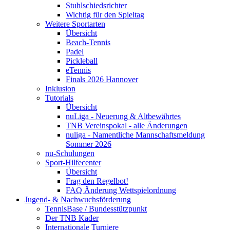
Stuhlschiedsrichter
Wichtig für den Spieltag
Weitere Sportarten
Übersicht
Beach-Tennis
Padel
Pickleball
eTennis
Finals 2026 Hannover
Inklusion
Tutorials
Übersicht
nuLiga - Neuerung & Altbewährtes
TNB Vereinspokal - alle Änderungen
nuliga - Namentliche Mannschaftsmeldung
Sommer 2026
nu-Schulungen
Sport-Hilfecenter
Übersicht
Frag den Regelbot!
FAQ Änderung Wettspielordnung
Jugend- & Nachwuchsförderung
TennisBase / Bundesstützpunkt
Der TNB Kader
Internationale Turniere