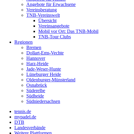
Angebote für Erwachsene
Vereinsberatung
TNB-Vereinswelt
Übersicht
Vereinsangebote
Mobil vor Ort: Das TNB-Mobil
TNB-Tour Clubs
Regionen
Bremen
Dollart-Ems-Vechte
Hannover
Harz-Heide
Jade-Weser-Hunte
Lüneburger Heide
Oldenburger-Münsterland
Osnabrück
Süderelbe
Südheide
Südniedersachsen
tennis.de
mypadel.de
DTB
Landesverbände
Weitere Plattformen