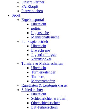
Unsere Partner
FAIRkopft
Plätze buchen
Sport
Ergebnisportal
Übersicht
nuliga
Ligensuche
Mannschaftssuche
Punktspielbetrieb
Übersicht
Erwachsene
Jugend / Jüngste
Vereinspokal
Turniere & Meisterschaften
Übersicht
Turnierkalender
Turniere
Meisterschaften
Ranglisten & Leistungsklasse
Schiedsrichter
Übersicht
Schiedsrichter werden!
Oberschiedsrichter
LK-Führerschein