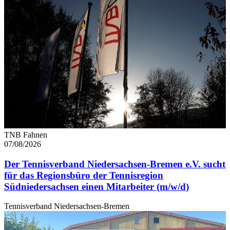
weiteren Daten zusammen, die Sie ihnen bereitgestellt
haben oder die sie im Rahmen Ihrer Nutzung der Dienste
gesammelt haben. Die
Cookie-Einstellungen
können
jederzeit über den Link im Footer aufgerufen und
angepasst werden.
TNB Fahnen
07/08/2026
Der Tennisverband Niedersachsen-Bremen e.V. sucht
für das Regionsbüro der Tennisregion
Südniedersachsen einen Mitarbeiter (m/w/d)
Tennisverband Niedersachsen-Bremen