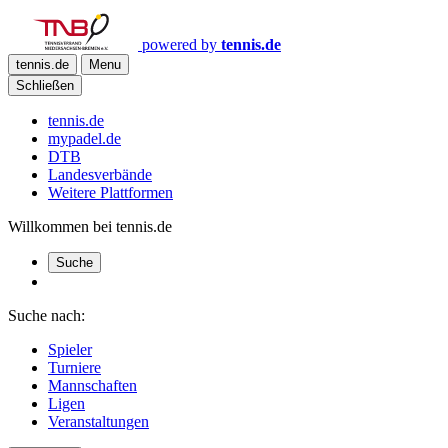
powered by
tennis.de
tennis.de
Menu
Schließen
tennis.de
mypadel.de
DTB
Landesverbände
Weitere Plattformen
Willkommen bei tennis.de
Suche
Suche nach:
Spieler
Turniere
Mannschaften
Ligen
Veranstaltungen