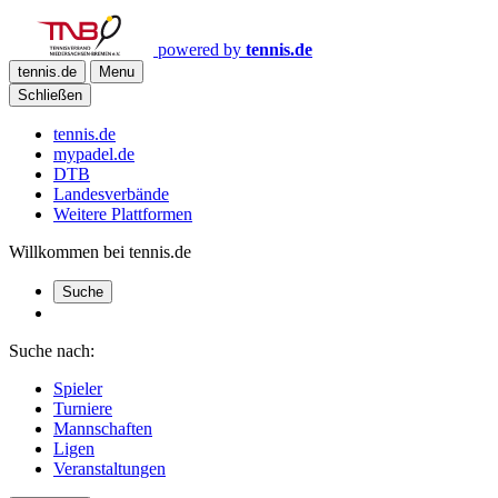
powered by
tennis.de
tennis.de
Menu
Schließen
tennis.de
mypadel.de
DTB
Landesverbände
Weitere Plattformen
Willkommen bei tennis.de
Suche
Suche nach:
Spieler
Turniere
Mannschaften
Ligen
Veranstaltungen