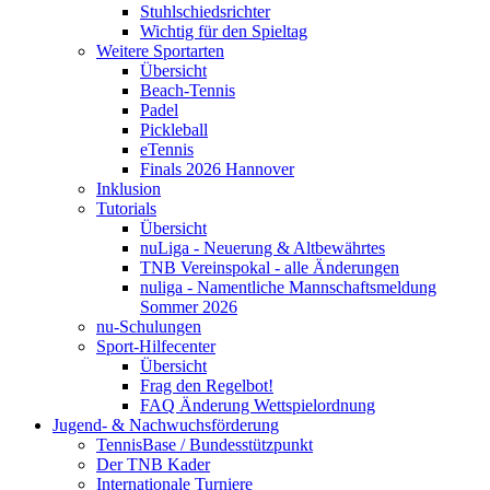
Stuhlschiedsrichter
Wichtig für den Spieltag
Weitere Sportarten
Übersicht
Beach-Tennis
Padel
Pickleball
eTennis
Finals 2026 Hannover
Inklusion
Tutorials
Übersicht
nuLiga - Neuerung & Altbewährtes
TNB Vereinspokal - alle Änderungen
nuliga - Namentliche Mannschaftsmeldung
Sommer 2026
nu-Schulungen
Sport-Hilfecenter
Übersicht
Frag den Regelbot!
FAQ Änderung Wettspielordnung
Jugend- & Nachwuchsförderung
TennisBase / Bundesstützpunkt
Der TNB Kader
Internationale Turniere