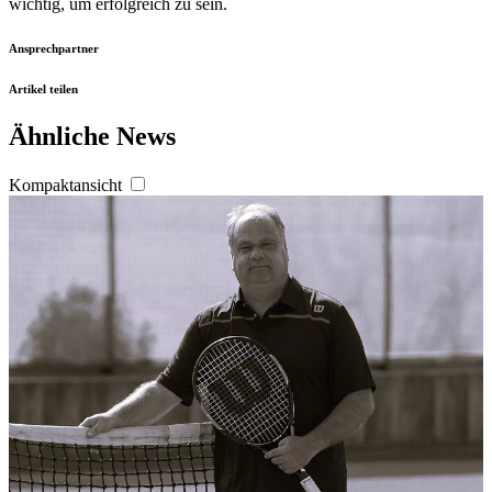
wichtig, um erfolgreich zu sein.
gesammelt haben. Die
Cookie-Einstellungen
können
jederzeit über den Link im Footer aufgerufen und
Ansprechpartner
angepasst werden.
Artikel teilen
Ähnliche News
Kompaktansicht