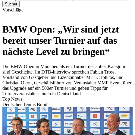
Sucher
Vorschläge
BMW Open: „Wir sind jetzt
bereit unser Turnier auf das
nächste Level zu bringen“
Die BMW Open in München als ein Turnier der 250er-Kategorie
sind Geschichte. Im DTB-Interview sprechen Fabian Tross,
Vorstand von Gastgeber und Lizenzinhaber MTTC Iphitos, und
Christian Okon, Geschäftsführer von Veranstalter MMP Event, über
das Upgrade auf ein 500er-Turnier und geben Tipps für
Turnierveranstalter: innen in Deutschland.
Top News
Deutscher Tennis Bund