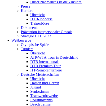
Unser Nachwuchs ist die Zukunft.
Presse
Karriere
Übersicht
DTB-Jobbörse
Trainerbörse
Dokumente
Prävention interpersonaler Gewalt
Strategie DTB:2032
Wettbewerbe
Olympische Spiele
Turniere
Übersicht
ATP/WTA-Tour in Deutschland
DTB Internationals
DTB Premium Tour
ITF-Seniorenturniere
Deutsche Meisterschaften
Übersicht
Damen und Herren
Jugend
Senior:innen
Teamwettbewerbe
Rollstuhltennis
Beach Tennis