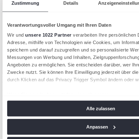
Zustimmung
Details
Anzeigeneinstellu
Verantwortungsvoller Umgang mit Ihren Daten
Wir und
unsere 1022 Partner
verarbeiten Ihre persönlichen D
Adresse, mithilfe von Technologien wie Cookies, um Informa
speichern und darauf zuzugreifen und so personalisierte Wer
Messungen von Werbung und Inhalten, Zielgruppenforschun
Angeboten zu ermöglichen. Sie entscheiden darüber, wer Ihr
Zwecke nutzt. Sie können Ihre Einwilligung jederzeit über di
Der DTB verzeichnet 2026 insgesamt 1.553.580 Mitglieder in 8.612
durch Klicken auf das Privacy Trigger Symbol ändern oder w
Tennisvereinen
28/07/2026
Wenn Sie es erlauben, würden wir auch gerne:
36.000 neue Mitglieder: Tennis wächst 2026 stärker
Informationen über Ihre geografische Lage erfassen, 
als in den Vorjahren
Alle zulassen
Meter genau sein können
Ihr Gerät durch aktives Scannen nach bestimmten Me
Deutscher Tennis Bund
identifizieren
Anpassen
Erfahren Sie mehr darüber, wie Ihre persönlichen Daten vera