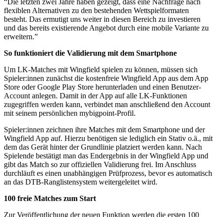
“Die letzten zwei Jahre haben gezeigt, dass eine Nachfrage nach
flexiblen Alternativen zu den bestehenden Wettspielformaten
besteht. Das ermutigt uns weiter in diesen Bereich zu investieren
und das bereits existierende Angebot durch eine mobile Variante zu
erweitern.”
So funktioniert die Validierung mit dem Smartphone
Um LK-Matches mit Wingfield spielen zu können, müssen sich
Spieler:innen zunächst die kostenfreie Wingfield App aus dem App
Store oder Google Play Store herunterladen und einen Benutzer-
Account anlegen. Damit in der App auf alle LK-Funktionen
zugegriffen werden kann, verbindet man anschließend den Account
mit seinem persönlichen mybigpoint-Profil.
Spieler:innen zeichnen ihre Matches mit dem Smartphone und der
Wingfield App auf. Hierzu benötigen sie lediglich ein Stativ o.ä., mit
dem das Gerät hinter der Grundlinie platziert werden kann. Nach
Spielende bestätigt man das Endergebnis in der Wingfield App und
gibt das Match so zur offiziellen Validierung frei. Im Anschluss
durchläuft es einen unabhängigen Prüfprozess, bevor es automatisch
an das DTB-Ranglistensystem weitergeleitet wird.
100 freie Matches zum Start
Zur Veröffentlichung der neuen Funktion werden die ersten 100