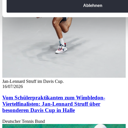
Sie Ihre Präferenzen im
Abschnitt Einzelheiten
fest.
Ablehnen
Wir verwenden Cookies, um Inhalte und Anzeigen zu personal
soziale Medien anbieten zu können und die Zugriffe auf uns
analysieren. Außerdem geben wir Informationen zu Ihrer Ve
an unsere Partner für soziale Medien, Werbung und Analysen
führen diese Informationen möglicherweise mit weiteren Da
ihnen bereitgestellt haben oder die sie im Rahmen Ihrer Nut
gesammelt haben. Die
Cookie-Einstellungen
können jederze
Footer aufgerufen und angepasst werden.
Jan-Lennard Struff im Davis Cup.
16/07/2026
Vom Schülerpraktikanten zum Wimbledon-
Viertelfinalisten: Jan-Lennard Struff über
besonderen Davis Cup in Halle
Deutscher Tennis Bund