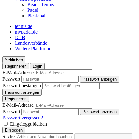
Beach Tennis
Padel
Pickleball
tennis.de
mypadel.de
DTB
Landesverbände
Weitere Plattformen
Schließen
Registrieren
Login
E-Mail-Adresse
Passwort
Passwort anzeigen
Passwort bestätigen
Passwort anzeigen
Registrieren
E-Mail-Adresse
Passwort
Passwort anzeigen
Passwort vergessen?
Eingeloggt bleiben
Einloggen
Suche