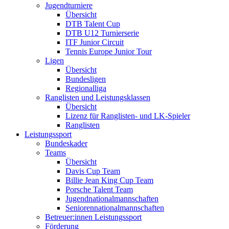
Jugendturniere
Übersicht
DTB Talent Cup
DTB U12 Turnierserie
ITF Junior Circuit
Tennis Europe Junior Tour
Ligen
Übersicht
Bundesligen
Regionalliga
Ranglisten und Leistungsklassen
Übersicht
Lizenz für Ranglisten- und LK-Spieler
Ranglisten
Leistungssport
Bundeskader
Teams
Übersicht
Davis Cup Team
Billie Jean King Cup Team
Porsche Talent Team
Jugendnationalmannschaften
Seniorennationalmannschaften
Betreuer:innen Leistungssport
Förderung