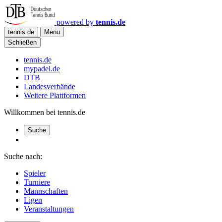
powered by
tennis.de
tennis.de
Menu
Schließen
tennis.de
mypadel.de
DTB
Landesverbände
Weitere Plattformen
Willkommen bei tennis.de
Suche
Suche nach:
Spieler
Turniere
Mannschaften
Ligen
Veranstaltungen