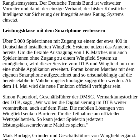
Ranglistensystem. Der Deutsche Tennis Bund ist weltweiter
Vorreiter und damit der einzige Verband, der bisher Künstliche
Intelligenz zur Sicherung der Integrität seines Rating-Systems
einsetzt.
Leistungsklasse mit dem Smartphone verbessern
Über 5.000 Spieler:innen mit Zugang zu einem der etwa 400 in
Deutschland installierten Wingfield Systeme nutzen das Angebot
bereits. Um die flexible Austragung von LK-Matches nun auch
Spieler:innen ohne Zugang zu einem Wingfield System zu
ermöglichen, wird dieser Service vom DTB und Wingfield nun um
eine mobile Applikation erweitert. Fortan können Matches mit dem
eigenen Smartphone aufgezeichnet und so ortsunabhängig auf die
bereits etablierte Validierungstechnologie zugegriffen werden. Ab
dem 14. Mai wird die neue Funktion offiziell verfügbar sein.
Simon Papendorf, Geschäftsführer der DMSG, Vermarktungstochter
des DTB, sagt: „Wir wollen die Digitalisierung im DTB weiter
vorantreiben, auch auf dem Platz. Die mobilen Lösungen von
Wingfield senken Barrieren für die Teilnahme am offiziellen
Wettspielbetrieb. So kann jede:r Spieler:in jederzeit
leistungsklassenrelevante Matches spielen.“
Maik Burlage, Gründer und Geschäftsführer von Wingfield ergänzt: