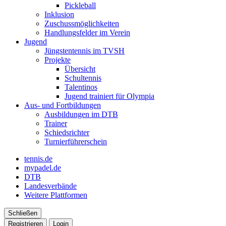
Pickleball
Inklusion
Zuschussmöglichkeiten
Handlungsfelder im Verein
Jugend
Jüngstentennis im TVSH
Projekte
Übersicht
Schultennis
Talentinos
Jugend trainiert für Olympia
Aus- und Fortbildungen
Ausbildungen im DTB
Trainer
Schiedsrichter
Turnierführerschein
tennis.de
mypadel.de
DTB
Landesverbände
Weitere Plattformen
Schließen
Registrieren
Login