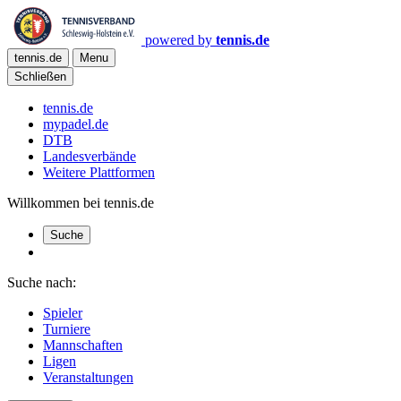
powered by
tennis.de
tennis.de
Menu
Schließen
tennis.de
mypadel.de
DTB
Landesverbände
Weitere Plattformen
Willkommen bei tennis.de
Suche
Suche nach:
Spieler
Turniere
Mannschaften
Ligen
Veranstaltungen