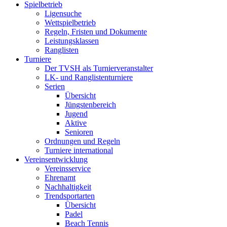
Spielbetrieb
Ligensuche
Wettspielbetrieb
Regeln, Fristen und Dokumente
Leistungsklassen
Ranglisten
Turniere
Der TVSH als Turnierveranstalter
LK- und Ranglistenturniere
Serien
Übersicht
Jüngstenbereich
Jugend
Aktive
Senioren
Ordnungen und Regeln
Turniere international
Vereinsentwicklung
Vereinsservice
Ehrenamt
Nachhaltigkeit
Trendsportarten
Übersicht
Padel
Beach Tennis