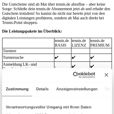
Die Gutscheine sind ab Mai über tennis.de abrufbar – aber keine
Sorge: Schließe dein tennis.de Abonnement jetzt ab und erhalte den
Gutschein trotzdem! So kannst du nicht nur bereits jetzt von den
digitalen Leistungen profitieren, sondern ab Mai auch direkt bei
Tennis-Point shoppen.
Die Leistungspakete im Überblick:
tennis.de
tennis.de
tennis.de
BASIS
LIZENZ
PREMIUM
Turniere
✔️
✔️
✔️
Turniersuche
Anmeldung LK- und
✔️
✔️
-
Ranglistenturniere
✔️
Setzen von Turnierfavoriten
-
-
Spielerprofil
Zustimmung
Details
Anzeigeneinstellungen
Über
✔️
✔️
✔️
Kurzinformation
✔️
✔️
✔️
Spielerbiografie
Verantwortungsvoller Umgang mit Ihren Daten
✔️
✔️
Spiel-Historie
-