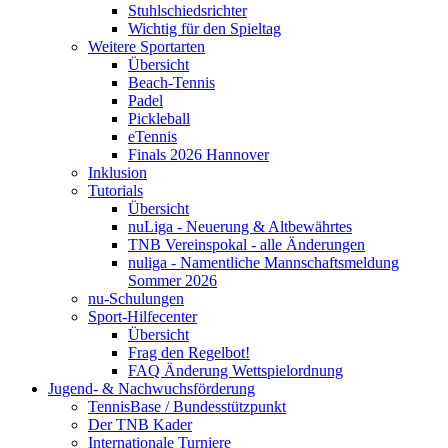
Stuhlschiedsrichter
Wichtig für den Spieltag
Weitere Sportarten
Übersicht
Beach-Tennis
Padel
Pickleball
eTennis
Finals 2026 Hannover
Inklusion
Tutorials
Übersicht
nuLiga - Neuerung & Altbewährtes
TNB Vereinspokal - alle Änderungen
nuliga - Namentliche Mannschaftsmeldung
Sommer 2026
nu-Schulungen
Sport-Hilfecenter
Übersicht
Frag den Regelbot!
FAQ Änderung Wettspielordnung
Jugend- & Nachwuchsförderung
TennisBase / Bundesstützpunkt
Der TNB Kader
Internationale Turniere