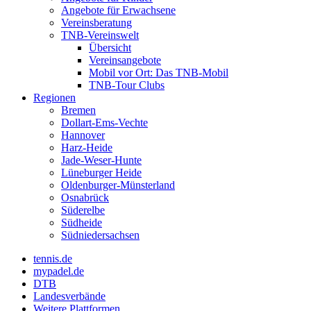
Angebote für Erwachsene
Vereinsberatung
TNB-Vereinswelt
Übersicht
Vereinsangebote
Mobil vor Ort: Das TNB-Mobil
TNB-Tour Clubs
Regionen
Bremen
Dollart-Ems-Vechte
Hannover
Harz-Heide
Jade-Weser-Hunte
Lüneburger Heide
Oldenburger-Münsterland
Osnabrück
Süderelbe
Südheide
Südniedersachsen
tennis.de
mypadel.de
DTB
Landesverbände
Weitere Plattformen