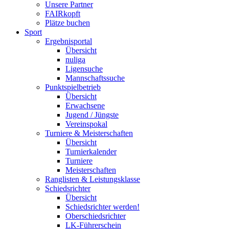
Unsere Partner
FAIRkopft
Plätze buchen
Sport
Ergebnisportal
Übersicht
nuliga
Ligensuche
Mannschaftssuche
Punktspielbetrieb
Übersicht
Erwachsene
Jugend / Jüngste
Vereinspokal
Turniere & Meisterschaften
Übersicht
Turnierkalender
Turniere
Meisterschaften
Ranglisten & Leistungsklasse
Schiedsrichter
Übersicht
Schiedsrichter werden!
Oberschiedsrichter
LK-Führerschein