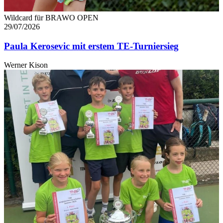
Wildcard für BRAWO OPEN
29/07/2026
Paula Kerosevic mit erstem TE-Turniersieg
Werner Kison