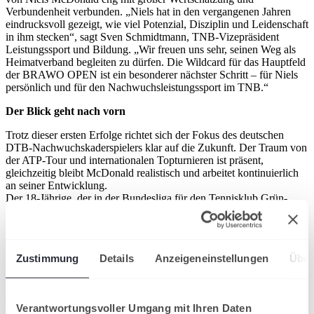
Verbundenheit verbunden. „Niels hat in den vergangenen Jahren
eindrucksvoll gezeigt, wie viel Potenzial, Disziplin und Leidenschaft
in ihm stecken“, sagt Sven Schmidtmann, TNB-Vizepräsident
Leistungssport und Bildung. „Wir freuen uns sehr, seinen Weg als
Heimatverband begleiten zu dürfen. Die Wildcard für das Hauptfeld
der BRAWO OPEN ist ein besonderer nächster Schritt – für Niels
persönlich und für den Nachwuchsleistungssport im TNB.“
Der Blick geht nach vorn
Trotz dieser ersten Erfolge richtet sich der Fokus des deutschen
DTB-Nachwuchskaderspielers klar auf die Zukunft. Der Traum von
der ATP-Tour und internationalen Topturnieren ist präsent,
gleichzeitig bleibt McDonald realistisch und arbeitet kontinuierlich
an seiner Entwicklung.
Der 18-Jährige, der in der Bundesliga für den Tennisklub Grün-
Weiss Mannheim antritt, bringt viele Voraussetzungen mit, um
seinen Weg im internationalen Tennis weiterzugehen – mit Geduld,
Ehrgeiz und dem klaren Ziel, sich dauerhaft auf höchstem Niveau
zu etablieren.
Zustimmung
Details
Anzeigeneinstellungen
Über
Niels McDonald startet am Montag, 6. Juli oder am Dienstag, 7. Juli
in die 1. Runde im Hauptfeld Einzel bei den BRAWO OPEN 2026.
Genauere Informationen hierzu gibt es erst nach der Auslosung und
Verantwortungsvoller Umgang mit Ihren Daten
Veröffentlichung des täglichen Spielplans durch den ATP