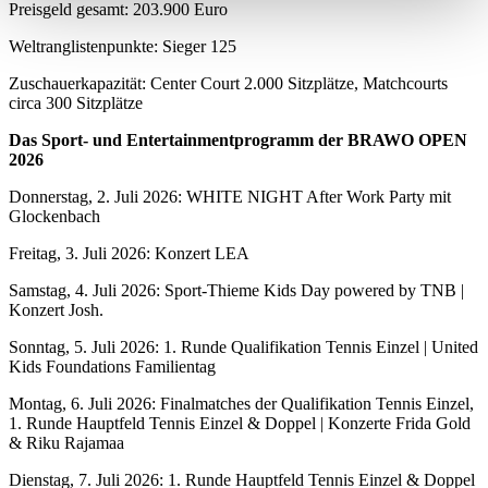
Preisgeld gesamt: 203.900 Euro
Erfahren Sie mehr darüber, wie Ihre persönlichen Daten
verarbeitet werden, und legen Sie Ihre Präferenzen im
Weltranglistenpunkte: Sieger 125
Abschnitt Einzelheiten
fest.
Zuschauerkapazität: Center Court 2.000 Sitzplätze, Matchcourts
circa 300 Sitzplätze
Wir verwenden Cookies, um Inhalte und Anzeigen zu
Das Sport- und Entertainmentprogramm der BRAWO OPEN
personalisieren, Funktionen für soziale Medien anbieten
2026
zu können und die Zugriffe auf unsere Website zu
Donnerstag, 2. Juli 2026: WHITE NIGHT After Work Party mit
analysieren. Außerdem geben wir Informationen zu Ihrer
Glockenbach
Verwendung unserer Website an unsere Partner für
soziale Medien, Werbung und Analysen weiter. Unsere
Freitag, 3. Juli 2026: Konzert LEA
Partner führen diese Informationen möglicherweise mit
Samstag, 4. Juli 2026: Sport-Thieme Kids Day powered by TNB |
weiteren Daten zusammen, die Sie ihnen bereitgestellt
Konzert Josh.
haben oder die sie im Rahmen Ihrer Nutzung der Dienste
Sonntag, 5. Juli 2026: 1. Runde Qualifikation Tennis Einzel | United
gesammelt haben. Die
Cookie-Einstellungen
können
Kids Foundations Familientag
jederzeit über den Link im Footer aufgerufen und
Montag, 6. Juli 2026: Finalmatches der Qualifikation Tennis Einzel,
angepasst werden.
1. Runde Hauptfeld Tennis Einzel & Doppel | Konzerte Frida Gold
& Riku Rajamaa
Dienstag, 7. Juli 2026: 1. Runde Hauptfeld Tennis Einzel & Doppel