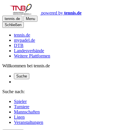
powered by
tennis.de
tennis.de
Menu
Schließen
tennis.de
mypadel.de
DTB
Landesverbände
Weitere Plattformen
Willkommen bei tennis.de
Suche
Suche nach:
Spieler
Turniere
Mannschaften
Ligen
Veranstaltungen