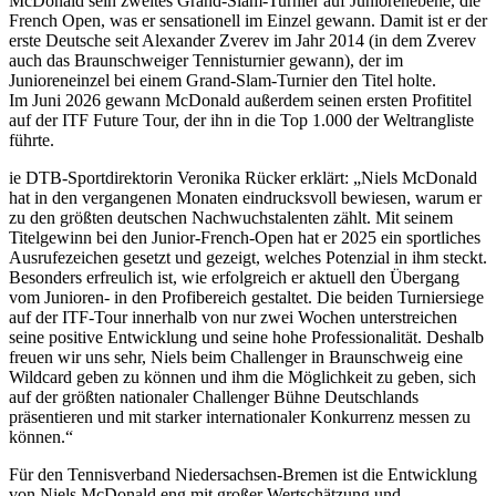
McDonald sein zweites Grand-Slam-Turnier auf Juniorenebene, die
French Open, was er sensationell im Einzel gewann. Damit ist er der
erste Deutsche seit Alexander Zverev im Jahr 2014 (in dem Zverev
auch das Braunschweiger Tennisturnier gewann), der im
Junioreneinzel bei einem Grand-Slam-Turnier den Titel holte.
Im Juni 2026 gewann McDonald außerdem seinen ersten Profititel
auf der ITF Future Tour, der ihn in die Top 1.000 der Weltrangliste
führte.
ie DTB-Sportdirektorin Veronika Rücker erklärt: „Niels McDonald
hat in den vergangenen Monaten eindrucksvoll bewiesen, warum er
zu den größten deutschen Nachwuchstalenten zählt. Mit seinem
Titelgewinn bei den Junior-French-Open hat er 2025 ein sportliches
Ausrufezeichen gesetzt und gezeigt, welches Potenzial in ihm steckt.
Besonders erfreulich ist, wie erfolgreich er aktuell den Übergang
vom Junioren- in den Profibereich gestaltet. Die beiden Turniersiege
auf der ITF-Tour innerhalb von nur zwei Wochen unterstreichen
seine positive Entwicklung und seine hohe Professionalität. Deshalb
freuen wir uns sehr, Niels beim Challenger in Braunschweig eine
Wildcard geben zu können und ihm die Möglichkeit zu geben, sich
auf der größten nationaler Challenger Bühne Deutschlands
präsentieren und mit starker internationaler Konkurrenz messen zu
können.“
Für den Tennisverband Niedersachsen-Bremen ist die Entwicklung
von Niels McDonald eng mit großer Wertschätzung und