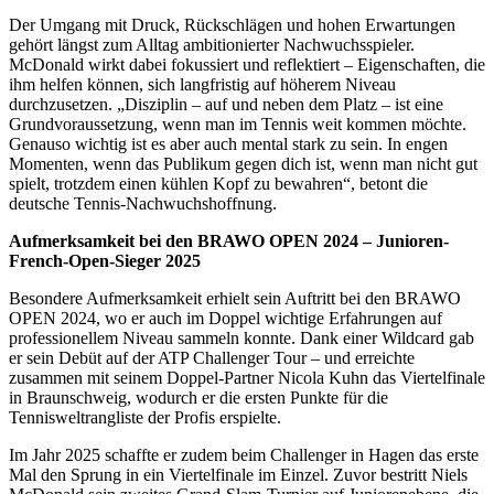
Der Umgang mit Druck, Rückschlägen und hohen Erwartungen
gehört längst zum Alltag ambitionierter Nachwuchsspieler.
McDonald wirkt dabei fokussiert und reflektiert – Eigenschaften, die
ihm helfen können, sich langfristig auf höherem Niveau
durchzusetzen. „Disziplin – auf und neben dem Platz – ist eine
Grundvoraussetzung, wenn man im Tennis weit kommen möchte.
Genauso wichtig ist es aber auch mental stark zu sein. In engen
Momenten, wenn das Publikum gegen dich ist, wenn man nicht gut
spielt, trotzdem einen kühlen Kopf zu bewahren“, betont die
deutsche Tennis-Nachwuchshoffnung.
Aufmerksamkeit bei den BRAWO OPEN 2024 – Junioren-
French-Open-Sieger 2025
Besondere Aufmerksamkeit erhielt sein Auftritt bei den BRAWO
OPEN 2024, wo er auch im Doppel wichtige Erfahrungen auf
professionellem Niveau sammeln konnte. Dank einer Wildcard gab
er sein Debüt auf der ATP Challenger Tour – und erreichte
zusammen mit seinem Doppel-Partner Nicola Kuhn das Viertelfinale
in Braunschweig, wodurch er die ersten Punkte für die
Tennisweltrangliste der Profis erspielte.
Im Jahr 2025 schaffte er zudem beim Challenger in Hagen das erste
Mal den Sprung in ein Viertelfinale im Einzel. Zuvor bestritt Niels