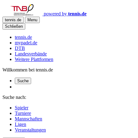
powered by
tennis.de
tennis.de
Menu
Schließen
tennis.de
mypadel.de
DTB
Landesverbände
Weitere Plattformen
Willkommen bei tennis.de
Suche
Suche nach:
Spieler
Turniere
Mannschaften
Ligen
Veranstaltungen