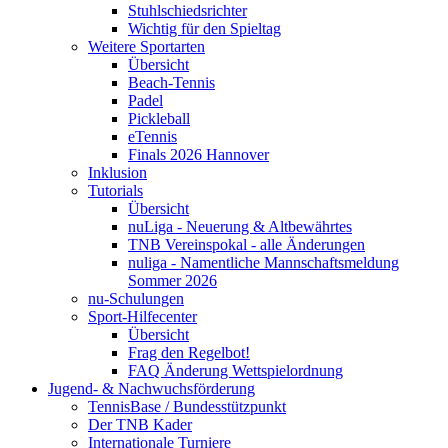
Stuhlschiedsrichter
Wichtig für den Spieltag
Weitere Sportarten
Übersicht
Beach-Tennis
Padel
Pickleball
eTennis
Finals 2026 Hannover
Inklusion
Tutorials
Übersicht
nuLiga - Neuerung & Altbewährtes
TNB Vereinspokal - alle Änderungen
nuliga - Namentliche Mannschaftsmeldung
Sommer 2026
nu-Schulungen
Sport-Hilfecenter
Übersicht
Frag den Regelbot!
FAQ Änderung Wettspielordnung
Jugend- & Nachwuchsförderung
TennisBase / Bundesstützpunkt
Der TNB Kader
Internationale Turniere