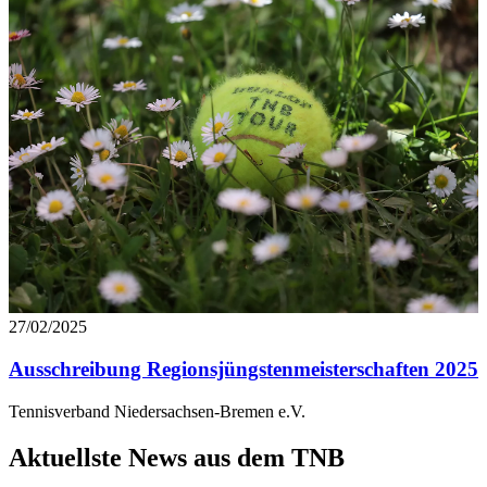
weiteren Daten zusammen, die Sie ihnen bereitgestellt
haben oder die sie im Rahmen Ihrer Nutzung der Dienste
gesammelt haben. Die
Cookie-Einstellungen
können
jederzeit über den Link im Footer aufgerufen und
angepasst werden.
27/02/2025
Ausschreibung Regionsjüngstenmeisterschaften 2025
Tennisverband Niedersachsen-Bremen e.V.
Aktuellste News aus dem TNB