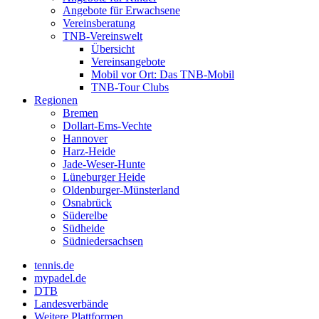
Angebote für Erwachsene
Vereinsberatung
TNB-Vereinswelt
Übersicht
Vereinsangebote
Mobil vor Ort: Das TNB-Mobil
TNB-Tour Clubs
Regionen
Bremen
Dollart-Ems-Vechte
Hannover
Harz-Heide
Jade-Weser-Hunte
Lüneburger Heide
Oldenburger-Münsterland
Osnabrück
Süderelbe
Südheide
Südniedersachsen
tennis.de
mypadel.de
DTB
Landesverbände
Weitere Plattformen