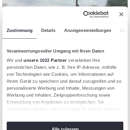
Zustimmung
Details
Anzeigeneinstellungen
Über
Verantwortungsvoller Umgang mit Ihren Daten
Wir und
unsere 1022 Partner
verarbeiten Ihre
persönlichen Daten, wie z. B. Ihre IP-Adresse, mithilfe
von Technologien wie Cookies, um Informationen auf
Ihrem Gerät zu speichern und darauf zuzugreifen und so
personalisierte Werbung und Inhalte, Messungen von
25/03/2025
Werbung und Inhalten, Zielgruppenforschung sowie
Neue Regionsmeisterinnen und -meister im
Entwicklung von Angeboten zu ermöglichen. Sie
Jüngstenbereich
entscheiden darüber, wer Ihre Daten für welche Zwecke
nutzt. Sie können Ihre Einwilligung jederzeit über die
Region Oldenburger Münsterland
Cookie-Erklärung oder durch Klicken auf das Privacy
Alle zulassen
Trigger Symbol ändern oder widerrufen