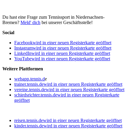
Du hast eine Frage zum Tennissport in Niedersachsen-
Bremen?
Meld' dich
bei unserer Geschäftsstelle!
Social
Facebook
wird in einer neuen Registerkarte geöffnet
Instagram
wird in einer neuen Registerkarte geöffnet
LinkedIn
wird in einer neuen Registerkarte geöffnet
YouTube
wird in einer neuen Registerkarte geöffnet
Weitere Plattformen
webapp.tennis.d
e
trainer.tennis.de
wird in einer neuen Registerkarte geöffnet
vereine.tennis.de
wird in einer neuen Registerkarte geöffnet
schiedsrichter.tennis.de
wird in einer neuen Registerkarte
geöffnet
reisen.tennis.de
wird in einer neuen Registerkarte geöffnet
kinder.tennis.de
wird in einer neuen Registerkarte geöffnet