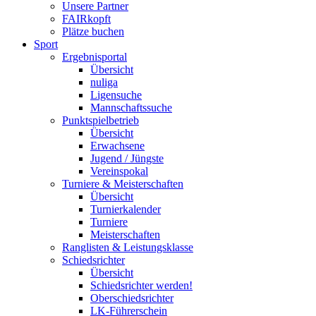
Unsere Partner
FAIRkopft
Plätze buchen
Sport
Ergebnisportal
Übersicht
nuliga
Ligensuche
Mannschaftssuche
Punktspielbetrieb
Übersicht
Erwachsene
Jugend / Jüngste
Vereinspokal
Turniere & Meisterschaften
Übersicht
Turnierkalender
Turniere
Meisterschaften
Ranglisten & Leistungsklasse
Schiedsrichter
Übersicht
Schiedsrichter werden!
Oberschiedsrichter
LK-Führerschein