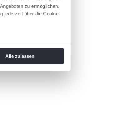
 Angeboten zu ermöglichen.
g jederzeit über die Cookie-
au sein können
zieren
Alle zulassen
hre Präferenzen im
Abschnitt
 Medien anbieten zu können
hrer Verwendung unserer
 führen diese Informationen
ie im Rahmen Ihrer Nutzung
 Footer aufgerufen und