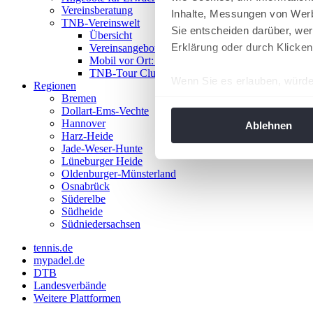
Vereinsberatung
Inhalte, Messungen von Werb
TNB-Vereinswelt
Sie entscheiden darüber, wer
Übersicht
Erklärung oder durch Klicken
Vereinsangebote
Mobil vor Ort: Das TNB-Mobil
TNB-Tour Clubs
Wenn Sie es erlauben, würde
Regionen
Bremen
Informationen über Ih
Dollart-Ems-Vechte
Ihr Gerät durch aktiv
Hannover
Ablehnen
Harz-Heide
Erfahren Sie mehr darüber, w
Jade-Weser-Hunte
Einzelheiten
fest.
Lüneburger Heide
Oldenburger-Münsterland
Osnabrück
Wir verwenden Cookies, um I
Süderelbe
und die Zugriffe auf unsere 
Südheide
Website an unsere Partner fü
Südniedersachsen
möglicherweise mit weiteren
tennis.de
der Dienste gesammelt habe
mypadel.de
angepasst werden.
DTB
Landesverbände
Weitere Plattformen