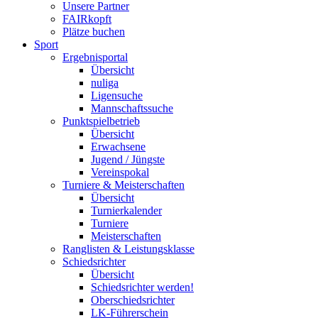
Unsere Partner
FAIRkopft
Plätze buchen
Sport
Ergebnisportal
Übersicht
nuliga
Ligensuche
Mannschaftssuche
Punktspielbetrieb
Übersicht
Erwachsene
Jugend / Jüngste
Vereinspokal
Turniere & Meisterschaften
Übersicht
Turnierkalender
Turniere
Meisterschaften
Ranglisten & Leistungsklasse
Schiedsrichter
Übersicht
Schiedsrichter werden!
Oberschiedsrichter
LK-Führerschein