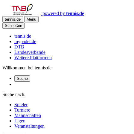
powered by
tennis.de
tennis.de
Menu
Schließen
tennis.de
mypadel.de
DTB
Landesverbände
Weitere Plattformen
Willkommen bei tennis.de
Suche
Suche nach:
Spieler
Turniere
Mannschaften
Ligen
Veranstaltungen