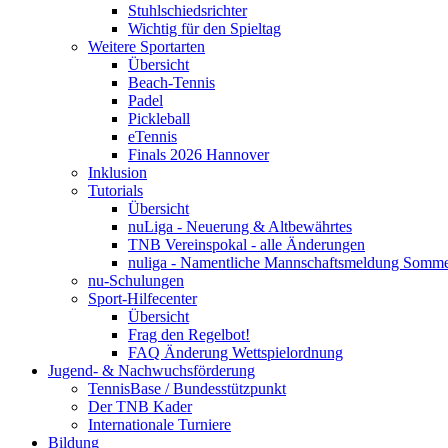
Stuhlschiedsrichter
Wichtig für den Spieltag
Weitere Sportarten
Übersicht
Beach-Tennis
Padel
Pickleball
eTennis
Finals 2026 Hannover
Inklusion
Tutorials
Übersicht
nuLiga - Neuerung & Altbewährtes
TNB Vereinspokal - alle Änderungen
nuliga - Namentliche Mannschaftsmeldung Somm
nu-Schulungen
Sport-Hilfecenter
Übersicht
Frag den Regelbot!
FAQ Änderung Wettspielordnung
Jugend- & Nachwuchsförderung
TennisBase / Bundesstützpunkt
Der TNB Kader
Internationale Turniere
Bildung