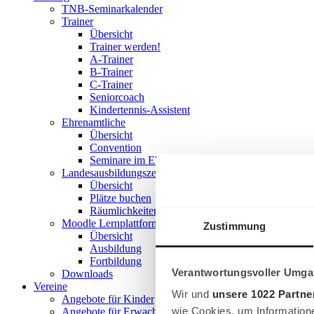
TNB-Seminarkalender
Trainer
Übersicht
Trainer werden!
A-Trainer
B-Trainer
C-Trainer
Seniorcoach
Kindertennis-Assistent
Ehrenamtliche
Übersicht
Convention
Seminare im Ehrenamt
Landesausbildungszentrum
Übersicht
Plätze buchen
Räumlichkeiten nutzen
Moodle Lernplattform
Zustimmung
Übersicht
Ausbildung
Fortbildung
Verantwortungsvoller Umgan
Downloads
Vereine
Wir und
unsere 1022 Partne
Angebote für Kinder
wie Cookies, um Information
Angebote für Erwachsene