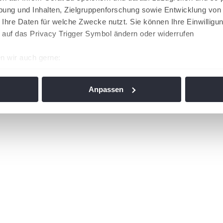
ung und Inhalten, Zielgruppenforschung sowie Entwicklung von
 Ihre Daten für welche Zwecke nutzt. Sie können Ihre Einwilligun
 auf das Privacy Trigger Symbol ändern oder widerrufen
n wir auch gerne:
re geografische Lage erfassen, welche bis auf einige Meter gen
es Scannen nach bestimmten Merkmalen (Fingerprinting) identifi
Anpassen
ie Ihre persönlichen Daten verarbeitet werden, und legen Sie I
nhalte und Anzeigen zu personalisieren, Funktionen für soziale
Website zu analysieren. Außerdem geben wir Informationen zu I
r soziale Medien, Werbung und Analysen weiter. Unsere Partner
 Daten zusammen, die Sie ihnen bereitgestellt haben oder die s
n. Die
Cookie-Einstellungen
können jederzeit über den Link im