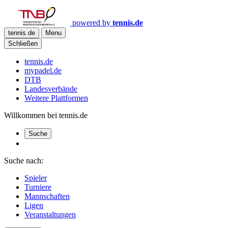
powered by
tennis.de
tennis.de
Menu
Schließen
tennis.de
mypadel.de
DTB
Landesverbände
Weitere Plattformen
Willkommen bei tennis.de
Suche
Suche nach:
Spieler
Turniere
Mannschaften
Ligen
Veranstaltungen