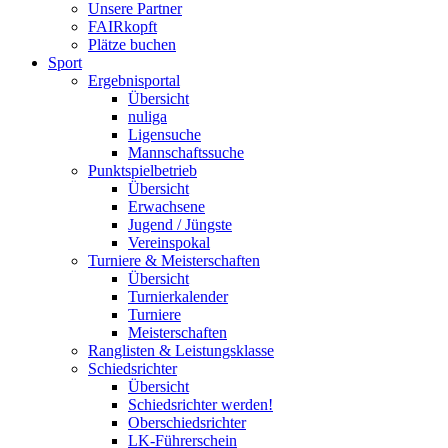
Unsere Partner
FAIRkopft
Plätze buchen
Sport
Ergebnisportal
Übersicht
nuliga
Ligensuche
Mannschaftssuche
Punktspielbetrieb
Übersicht
Erwachsene
Jugend / Jüngste
Vereinspokal
Turniere & Meisterschaften
Übersicht
Turnierkalender
Turniere
Meisterschaften
Ranglisten & Leistungsklasse
Schiedsrichter
Übersicht
Schiedsrichter werden!
Oberschiedsrichter
LK-Führerschein