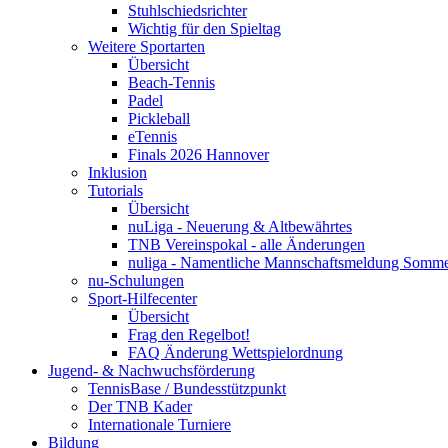
Stuhlschiedsrichter
Wichtig für den Spieltag
Weitere Sportarten
Übersicht
Beach-Tennis
Padel
Pickleball
eTennis
Finals 2026 Hannover
Inklusion
Tutorials
Übersicht
nuLiga - Neuerung & Altbewährtes
TNB Vereinspokal - alle Änderungen
nuliga - Namentliche Mannschaftsmeldung Somm
nu-Schulungen
Sport-Hilfecenter
Übersicht
Frag den Regelbot!
FAQ Änderung Wettspielordnung
Jugend- & Nachwuchsförderung
TennisBase / Bundesstützpunkt
Der TNB Kader
Internationale Turniere
Bildung