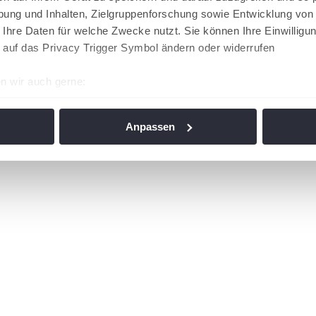
ung und Inhalten, Zielgruppenforschung sowie Entwicklung von
 Ihre Daten für welche Zwecke nutzt. Sie können Ihre Einwilligun
 auf das Privacy Trigger Symbol ändern oder widerrufen
n wir auch gerne:
re geografische Lage erfassen, welche bis auf einige Meter gen
es Scannen nach bestimmten Merkmalen (Fingerprinting) identifi
Anpassen
ie Ihre persönlichen Daten verarbeitet werden, und legen Sie I
nhalte und Anzeigen zu personalisieren, Funktionen für soziale
Website zu analysieren. Außerdem geben wir Informationen zu I
r soziale Medien, Werbung und Analysen weiter. Unsere Partner
 Daten zusammen, die Sie ihnen bereitgestellt haben oder die s
n. Die
Cookie-Einstellungen
können jederzeit über den Link im