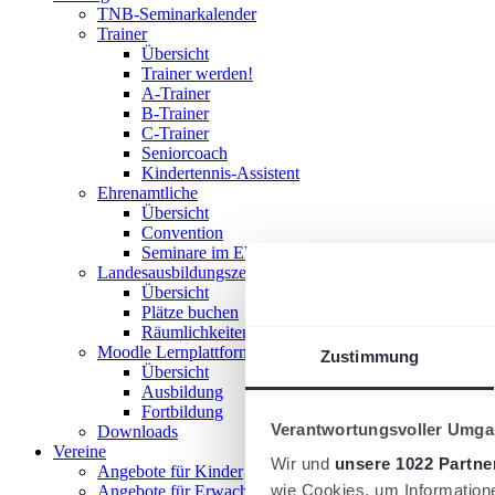
TNB-Seminarkalender
Trainer
Übersicht
Trainer werden!
A-Trainer
B-Trainer
C-Trainer
Seniorcoach
Kindertennis-Assistent
Ehrenamtliche
Übersicht
Convention
Seminare im Ehrenamt
Landesausbildungszentrum
Übersicht
Plätze buchen
Räumlichkeiten nutzen
Moodle Lernplattform
Zustimmung
Übersicht
Ausbildung
Fortbildung
Verantwortungsvoller Umgan
Downloads
Vereine
Wir und
unsere 1022 Partne
Angebote für Kinder
wie Cookies, um Information
Angebote für Erwachsene