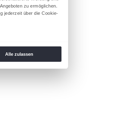
 Angeboten zu ermöglichen.
g jederzeit über die Cookie-
au sein können
zieren
Alle zulassen
hre Präferenzen im
Abschnitt
 Medien anbieten zu können
hrer Verwendung unserer
 führen diese Informationen
ie im Rahmen Ihrer Nutzung
 Footer aufgerufen und