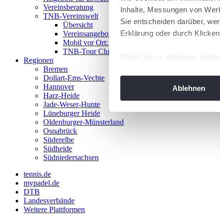
Vereinsberatung
Inhalte, Messungen von Werb
TNB-Vereinswelt
Sie entscheiden darüber, wer
Übersicht
Erklärung oder durch Klicken
Vereinsangebote
Mobil vor Ort: Das TNB-Mobil
TNB-Tour Clubs
Wenn Sie es erlauben, würde
Regionen
Bremen
Informationen über Ih
Dollart-Ems-Vechte
Ihr Gerät durch aktiv
Hannover
Ablehnen
Harz-Heide
Erfahren Sie mehr darüber, w
Jade-Weser-Hunte
Einzelheiten
fest.
Lüneburger Heide
Oldenburger-Münsterland
Osnabrück
Wir verwenden Cookies, um I
Süderelbe
und die Zugriffe auf unsere 
Südheide
Website an unsere Partner fü
Südniedersachsen
möglicherweise mit weiteren
tennis.de
der Dienste gesammelt habe
mypadel.de
angepasst werden.
DTB
Landesverbände
Weitere Plattformen