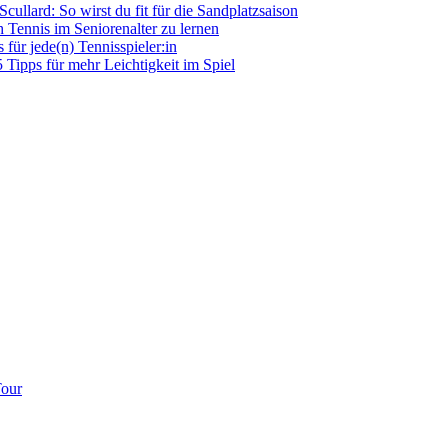
llard: So wirst du fit für die Sandplatzsaison
h Tennis im Seniorenalter zu lernen
für jede(n) Tennisspieler:in
5 Tipps für mehr Leichtigkeit im Spiel
Tour