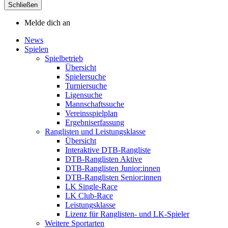
Schließen
Melde dich an
News
Spielen
Spielbetrieb
Übersicht
Spielersuche
Turniersuche
Ligensuche
Mannschaftssuche
Vereinsspielplan
Ergebniserfassung
Ranglisten und Leistungsklasse
Übersicht
Interaktive DTB-Rangliste
DTB-Ranglisten Aktive
DTB-Ranglisten Junior:innen
DTB-Ranglisten Senior:innen
LK Single-Race
LK Club-Race
Leistungsklasse
Lizenz für Ranglisten- und LK-Spieler
Weitere Sportarten