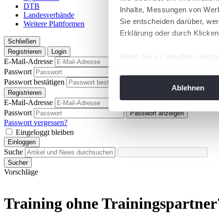
DTB
Inhalte, Messungen von Werb
Landesverbände
Sie entscheiden darüber, wer
Weitere Plattformen
Erklärung oder durch Klicken
Schließen
Registrieren
Login
Wenn Sie es erlauben, würde
E-Mail-Adresse
Informationen über Ih
Passwort
Passwort anzeigen
Ihr Gerät durch aktiv
Passwort bestätigen
Passwort anzeigen
Ablehnen
Registrieren
Erfahren Sie mehr darüber, w
E-Mail-Adresse
Einzelheiten
fest.
Passwort
Passwort anzeigen
Passwort vergessen?
Wir verwenden Cookies, um I
Eingeloggt bleiben
und die Zugriffe auf unsere 
Einloggen
Suche
Website an unsere Partner fü
Sucher
möglicherweise mit weiteren
Vorschläge
der Dienste gesammelt habe
angepasst werden.
Training ohne Trainingspartne