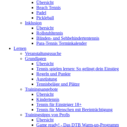
Übersicht
Beach Tennis
Padel
Pickleball
Inklusion
Übersicht
Rollstuhltennis
Blinden- und Sehbehindertentennis
Para-Tennis Terminkalender
Lernen
Veranstaltungssuche
Grundlagen
Übersicht
Tennis spielen lernen: So gelingt dein Einstieg
Regeln und Punkte
Ausrüstung
Tennisbeläge und Plätze
Trainingsangebote
Übersicht
Kindertennis
Tennis für Einsteiger 18+
Tennis für Menschen mit Beeinträchtigung
Trainingstipps von Profis
Übersicht
Game ready! - Das DTB Warm-up-Programm