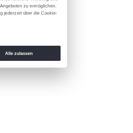
 Angeboten zu ermöglichen.
g jederzeit über die Cookie-
au sein können
zieren
Alle zulassen
hre Präferenzen im
Abschnitt
 Medien anbieten zu können
hrer Verwendung unserer
 führen diese Informationen
ie im Rahmen Ihrer Nutzung
 Footer aufgerufen und