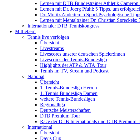
Lernen mit DTB-Bundestrainer Athletik Cameron Scu
Lernen mit Dr. Joerg Pfuhl: 5 Tipps, um erfolgreic
Dr. Moritz Anderten: 5 Sport-Psychologische Tipps 
Lernen mit Mentaltrainer Dr. Christian Spreckels: 
Internationaler DTB Tenniskongress
Mitfiebern
Tennis live verfolgen
Übersicht
Livestreams
Livescores unserer deutschen Spieler:innen
Livescores der Tennis-Bundesliga
Highlights der ATP & WTA-Tour
Tennis im TV, Stream und Podcast
National
Übersicht
1. Tennis-Bundesliga Herren
1. Tennis-Bundesliga Damen
weitere Tennis-Bundesligen
Regionalliga
Deutsche Meisterschaften
DTB Premium Tour
Race der DTB Internationals und DTB Premium 
International
Übersicht
Davis Cup