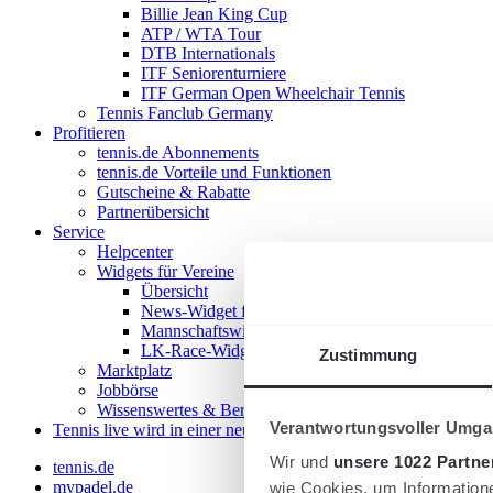
Billie Jean King Cup
ATP / WTA Tour
DTB Internationals
ITF Seniorenturniere
ITF German Open Wheelchair Tennis
Tennis Fanclub Germany
Profitieren
tennis.de Abonnements
tennis.de Vorteile und Funktionen
Gutscheine & Rabatte
Partnerübersicht
Service
Helpcenter
Widgets für Vereine
Übersicht
News-Widget für Vereine
Mannschaftswidget für Vereine
LK-Race-Widget für Vereine
Zustimmung
Marktplatz
Jobbörse
Wissenswertes & Beratung
Verantwortungsvoller Umgan
Tennis live
wird in einer neuen Registerkarte geöffnet
Wir und
unsere 1022 Partne
tennis.de
mypadel.de
wie Cookies, um Information