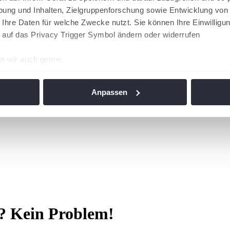
ung und Inhalten, Zielgruppenforschung sowie Entwicklung von
 Ihre Daten für welche Zwecke nutzt. Sie können Ihre Einwilligun
 auf das Privacy Trigger Symbol ändern oder widerrufen
n wir auch gerne:
re geografische Lage erfassen, welche bis auf einige Meter gen
es Scannen nach bestimmten Merkmalen (Fingerprinting) identifi
Anpassen
ie Ihre persönlichen Daten verarbeitet werden, und legen Sie I
nhalte und Anzeigen zu personalisieren, Funktionen für soziale
Website zu analysieren. Außerdem geben wir Informationen zu I
r soziale Medien, Werbung und Analysen weiter. Unsere Partner
 Daten zusammen, die Sie ihnen bereitgestellt haben oder die s
n. Die
Cookie-Einstellungen
können jederzeit über den Link im
r? Kein Problem!