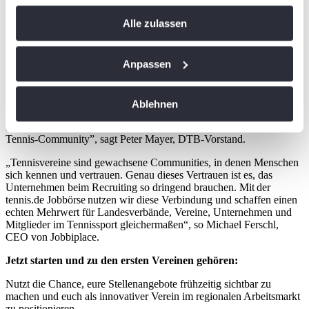
alle Beteiligten. Die Plattform macht Karrierechancen leicht
Cookie-Erklärung oder durch Klicken auf das Privacy
zugänglich, erhöht die Attraktivität der Vereine und unterstützt
Alle zulassen
Trigger Symbol ändern oder widerrufen
Unternehmen dabei, sich als Arbeitgeber im sportlichen Umfeld zu
positionieren.
Wenn Sie es erlauben, würden wir auch gerne:
Anpassen
„Mit der tennis.de Jobbörse erweitern wir das digitale
Angebotsportfolio von tennis.de um eine zentrale Karriereplattform.
Informationen über Ihre geografische Lage
Unser Ziel ist es, die Akteure aus TennisDeutschland stärker zu
erfassen, welche bis auf einige Meter genau sein
vernetzen, Vereine, Trainer und Unternehmen beim Recruiting zu
Ablehnen
können
unterstützen sowie Jobs im tennisnahen Umfeld gezielt zu bündeln.
Damit schaffen wir nachhaltigen Mehrwert für die gesamte
Ihr Gerät durch aktives Scannen nach
Tennis‑Community”, sagt Peter Mayer, DTB-Vorstand.
bestimmten Merkmalen (Fingerprinting) identifizieren
„Tennisvereine sind gewachsene Communities, in denen Menschen
Erfahren Sie mehr darüber, wie Ihre persönlichen Daten
sich kennen und vertrauen. Genau dieses Vertrauen ist es, das
verarbeitet werden, und legen Sie Ihre Präferenzen im
Unternehmen beim Recruiting so dringend brauchen. Mit der
Abschnitt Einzelheiten
fest.
tennis.de Jobbörse nutzen wir diese Verbindung und schaffen einen
echten Mehrwert für Landesverbände, Vereine, Unternehmen und
Mitglieder im Tennissport gleichermaßen“, so Michael Ferschl,
Wir verwenden Cookies, um Inhalte und Anzeigen zu
CEO von Jobbiplace.
personalisieren, Funktionen für soziale Medien anbieten
Jetzt starten und zu den ersten Vereinen gehören:
zu können und die Zugriffe auf unsere Website zu
analysieren. Außerdem geben wir Informationen zu Ihrer
Nutzt die Chance, eure Stellenangebote frühzeitig sichtbar zu
Verwendung unserer Website an unsere Partner für
machen und euch als innovativer Verein im regionalen Arbeitsmarkt
zu positionieren.