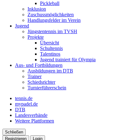
Pickleball
Inklusion
Zuschussmöglichkeiten
Handlungsfelder im Verein
Jugend
Jüngstentennis im TVSH
Projekte
Übersicht
Schultennis
Talentinos
Jugend trainiert für Olympia
Aus- und Fortbildungen
Ausbildungen im DTB
Trainer
Schiedsrichter
Turnierführerschein
tennis.de
mypadel.de
DTB
Landesverbände
Weitere Plattformen
Schließen
Registrieren
Login