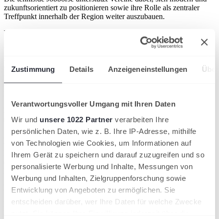
zukunftsorientiert zu positionieren sowie ihre Rolle als zentraler
Treffpunkt innerhalb der Region weiter auszubauen.
Vorteile für Unternehmen
Unternehmen erreichen über die tennis.de Jobbörse gezielt eine
sportaffine, regionale Zielgruppe und präsentieren sich dort, wo
Gemeinschaft, Engagement und Identifikation eine große Rolle
Zustimmung
Details
Anzeigeneinstellungen
Über
spielen. Die Platzierung der Stellenanzeigen im Vereinsumfeld stärkt
die regionale Sichtbarkeit und unterstützt ein authentisches
Employer Branding im Sport.
Verantwortungsvoller Umgang mit Ihren Daten
Karrierechancen dort, wo Tennis und Gemeinschaft zuhause
sind
Wir und
unsere 1022 Partner
verarbeiten Ihre
persönlichen Daten, wie z. B. Ihre IP-Adresse, mithilfe
Auf der tennis.de Jobbörse werden regionale Stellenangebote
von Technologien wie Cookies, um Informationen auf
veröffentlicht – vom Praktikum und Ausbildungsplatz bis hin zu
Fach‑ und Führungspositionen. Die Nutzung der Plattform ist
Ihrem Gerät zu speichern und darauf zuzugreifen und so
einfach und kostenfrei: Nach der Registrierung ist eine direkte
personalisierte Werbung und Inhalte, Messungen von
Bewerbung auf passende Stellen möglich.
Werbung und Inhalten, Zielgruppenforschung sowie
Die Verbindung von Sport und Beruf
Entwicklung von Angeboten zu ermöglichen. Sie
entscheiden darüber, wer Ihre Daten für welche Zwecke
Die tennis.de Jobbörse schlägt die Brücke zwischen Sport und
Karriere, stärkt das regionale Engagement und schafft Mehrwert für
nutzt. Sie können Ihre Einwilligung jederzeit über die