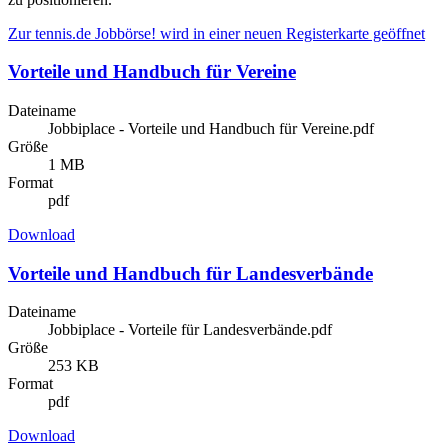
soziale Medien, Werbung und Analysen weiter. Unsere
Partner führen diese Informationen möglicherweise mit
Zur tennis.de Jobbörse!
wird in einer neuen Registerkarte geöffnet
weiteren Daten zusammen, die Sie ihnen bereitgestellt
Vorteile und Handbuch für Vereine
haben oder die sie im Rahmen Ihrer Nutzung der Dienste
gesammelt haben. Die
Cookie-Einstellungen
können
Dateiname
jederzeit über den Link im Footer aufgerufen und
Jobbiplace - Vorteile und Handbuch für Vereine.pdf
Größe
angepasst werden.
1 MB
Format
pdf
Download
Vorteile und Handbuch für Landesverbände
Dateiname
Jobbiplace - Vorteile für Landesverbände.pdf
Größe
253 KB
Format
pdf
Download