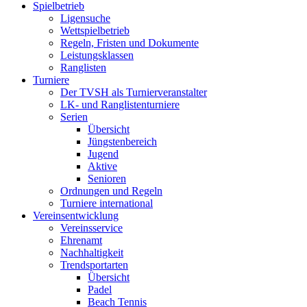
Spielbetrieb
Ligensuche
Wettspielbetrieb
Regeln, Fristen und Dokumente
Leistungsklassen
Ranglisten
Turniere
Der TVSH als Turnierveranstalter
LK- und Ranglistenturniere
Serien
Übersicht
Jüngstenbereich
Jugend
Aktive
Senioren
Ordnungen und Regeln
Turniere international
Vereinsentwicklung
Vereinsservice
Ehrenamt
Nachhaltigkeit
Trendsportarten
Übersicht
Padel
Beach Tennis