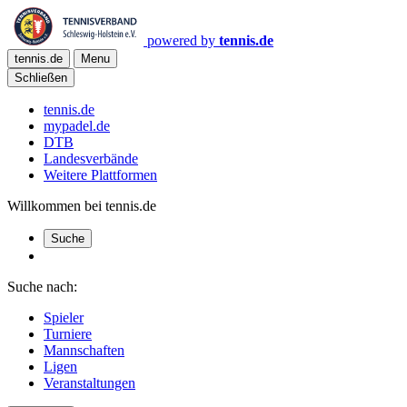
powered by
tennis.de
tennis.de
Menu
Schließen
tennis.de
mypadel.de
DTB
Landesverbände
Weitere Plattformen
Willkommen bei tennis.de
Suche
Suche nach:
Spieler
Turniere
Mannschaften
Ligen
Veranstaltungen