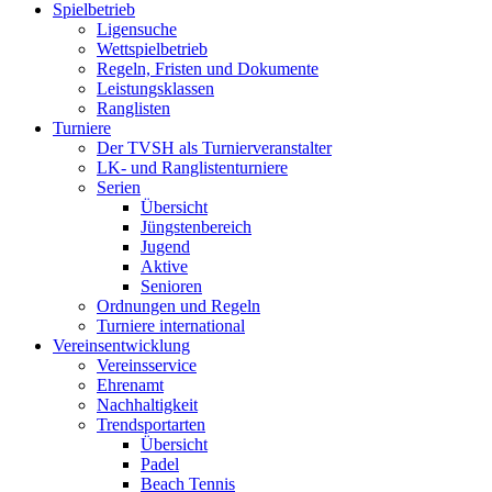
Spielbetrieb
Ligensuche
Wettspielbetrieb
Regeln, Fristen und Dokumente
Leistungsklassen
Ranglisten
Turniere
Der TVSH als Turnierveranstalter
LK- und Ranglistenturniere
Serien
Übersicht
Jüngstenbereich
Jugend
Aktive
Senioren
Ordnungen und Regeln
Turniere international
Vereinsentwicklung
Vereinsservice
Ehrenamt
Nachhaltigkeit
Trendsportarten
Übersicht
Padel
Beach Tennis