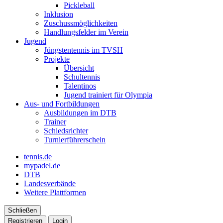
Pickleball
Inklusion
Zuschussmöglichkeiten
Handlungsfelder im Verein
Jugend
Jüngstentennis im TVSH
Projekte
Übersicht
Schultennis
Talentinos
Jugend trainiert für Olympia
Aus- und Fortbildungen
Ausbildungen im DTB
Trainer
Schiedsrichter
Turnierführerschein
tennis.de
mypadel.de
DTB
Landesverbände
Weitere Plattformen
Schließen
Registrieren
Login