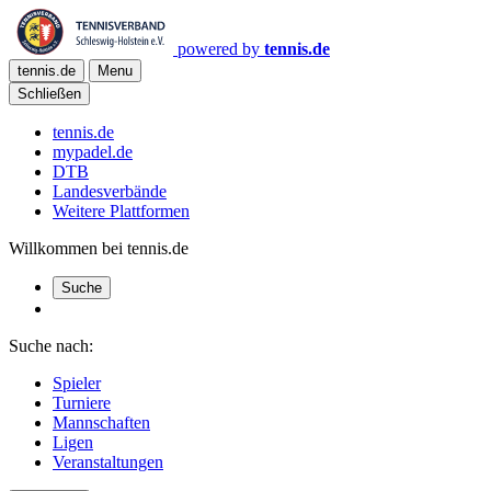
powered by
tennis.de
tennis.de
Menu
Schließen
tennis.de
mypadel.de
DTB
Landesverbände
Weitere Plattformen
Willkommen bei tennis.de
Suche
Suche nach:
Spieler
Turniere
Mannschaften
Ligen
Veranstaltungen