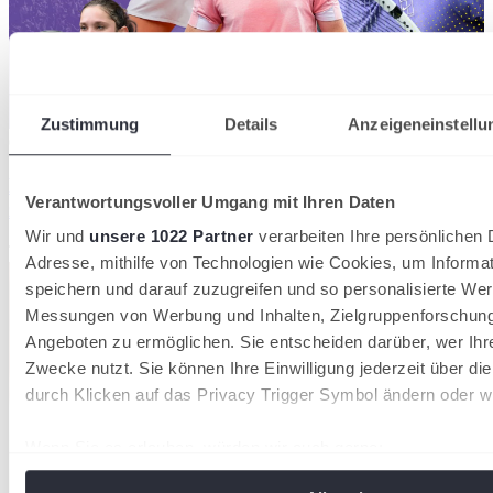
Zustimmung
Details
Anzeigeneinstellu
07/08/2026
Hamburg Ladies & Gents Cup: Wildcards für
Verantwortungsvoller Umgang mit Ihren Daten
zahlreiche deutsche Nachwuchshoffnungen
Wir und
unsere 1022 Partner
verarbeiten Ihre persönlichen D
Tennisverband Schleswig-Holstein
Adresse, mithilfe von Technologien wie Cookies, um Informa
speichern und darauf zuzugreifen und so personalisierte Wer
Messungen von Werbung und Inhalten, Zielgruppenforschun
Angeboten zu ermöglichen. Sie entscheiden darüber, wer Ihr
Zwecke nutzt. Sie können Ihre Einwilligung jederzeit über di
durch Klicken auf das Privacy Trigger Symbol ändern oder w
Wenn Sie es erlauben, würden wir auch gerne:
Informationen über Ihre geografische Lage erfassen, 