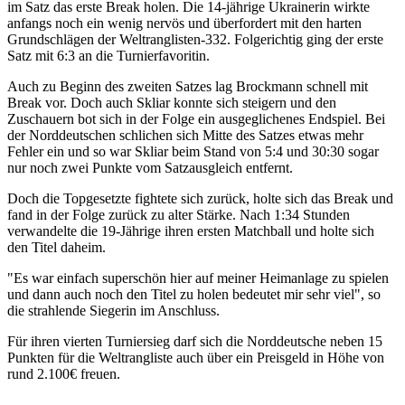
im Satz das erste Break holen. Die 14-jährige Ukrainerin wirkte
anfangs noch ein wenig nervös und überfordert mit den harten
Grundschlägen der Weltranglisten-332. Folgerichtig ging der erste
Satz mit 6:3 an die Turnierfavoritin.
Auch zu Beginn des zweiten Satzes lag Brockmann schnell mit
Break vor. Doch auch Skliar konnte sich steigern und den
Zuschauern bot sich in der Folge ein ausgeglichenes Endspiel. Bei
der Norddeutschen schlichen sich Mitte des Satzes etwas mehr
Fehler ein und so war Skliar beim Stand von 5:4 und 30:30 sogar
nur noch zwei Punkte vom Satzausgleich entfernt.
Doch die Topgesetzte fightete sich zurück, holte sich das Break und
fand in der Folge zurück zu alter Stärke. Nach 1:34 Stunden
verwandelte die 19-Jährige ihren ersten Matchball und holte sich
den Titel daheim.
"Es war einfach superschön hier auf meiner Heimanlage zu spielen
und dann auch noch den Titel zu holen bedeutet mir sehr viel", so
die strahlende Siegerin im Anschluss.
Für ihren vierten Turniersieg darf sich die Norddeutsche neben 15
Punkten für die Weltrangliste auch über ein Preisgeld in Höhe von
rund 2.100€ freuen.