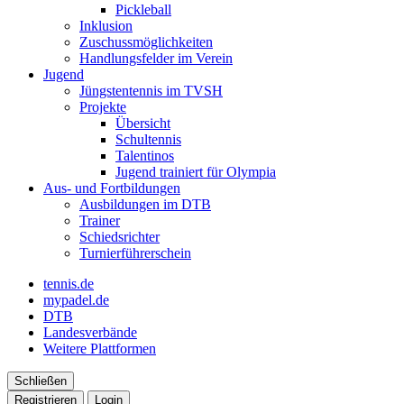
Pickleball
Inklusion
Zuschussmöglichkeiten
Handlungsfelder im Verein
Jugend
Jüngstentennis im TVSH
Projekte
Übersicht
Schultennis
Talentinos
Jugend trainiert für Olympia
Aus- und Fortbildungen
Ausbildungen im DTB
Trainer
Schiedsrichter
Turnierführerschein
tennis.de
mypadel.de
DTB
Landesverbände
Weitere Plattformen
Schließen
Registrieren
Login