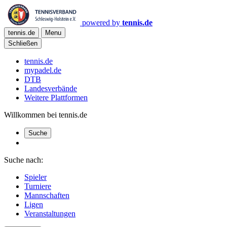
powered by
tennis.de
tennis.de
Menu
Schließen
tennis.de
mypadel.de
DTB
Landesverbände
Weitere Plattformen
Willkommen bei tennis.de
Suche
Suche nach:
Spieler
Turniere
Mannschaften
Ligen
Veranstaltungen