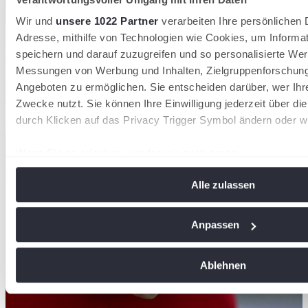
Wir und
unsere 1022 Partner
verarbeiten Ihre persönlichen D
Der DTB verzeichnet 2026 insgesamt 1.553.580 Mitglieder in 8.612
Adresse, mithilfe von Technologien wie Cookies, um Informa
Tennisvereinen
speichern und darauf zuzugreifen und so personalisierte Wer
28/07/2026
Messungen von Werbung und Inhalten, Zielgruppenforschun
36.000 neue Mitglieder: Tennis wächst 2026 stärker
Angeboten zu ermöglichen. Sie entscheiden darüber, wer Ihr
als in den Vorjahren
Zwecke nutzt. Sie können Ihre Einwilligung jederzeit über di
durch Klicken auf das Privacy Trigger Symbol ändern oder w
Deutscher Tennis Bund
Wenn Sie es erlauben, würden wir auch gerne:
Informationen über Ihre geografische Lage erfassen, 
Alle zulassen
Meter genau sein können
Ihr Gerät durch aktives Scannen nach bestimmten Me
identifizieren
Anpassen
Erfahren Sie mehr darüber, wie Ihre persönlichen Daten vera
Sie Ihre Präferenzen im
Abschnitt Einzelheiten
fest.
Ablehnen
Wir verwenden Cookies, um Inhalte und Anzeigen zu personal
soziale Medien anbieten zu können und die Zugriffe auf uns