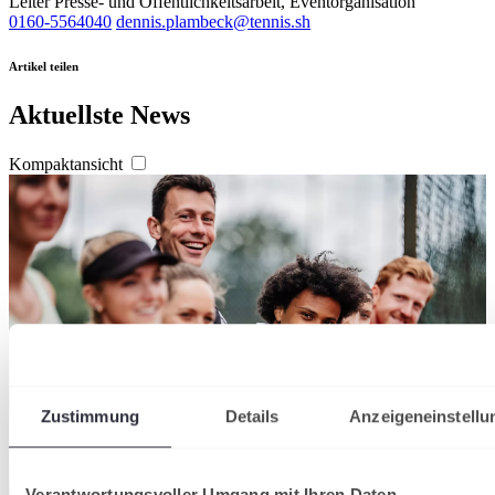
Leiter Presse- und Öffentlichkeitsarbeit, Eventorganisation
0160-5564040
dennis.plambeck@tennis.sh
Artikel teilen
Aktuellste News
Kompaktansicht
Zustimmung
Details
Anzeigeneinstellu
Verantwortungsvoller Umgang mit Ihren Daten