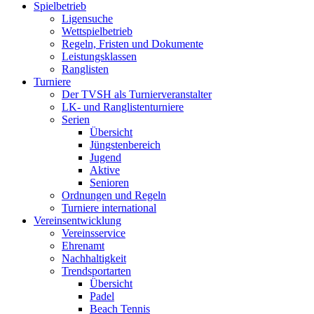
Spielbetrieb
Ligensuche
Wettspielbetrieb
Regeln, Fristen und Dokumente
Leistungsklassen
Ranglisten
Turniere
Der TVSH als Turnierveranstalter
LK- und Ranglistenturniere
Serien
Übersicht
Jüngstenbereich
Jugend
Aktive
Senioren
Ordnungen und Regeln
Turniere international
Vereinsentwicklung
Vereinsservice
Ehrenamt
Nachhaltigkeit
Trendsportarten
Übersicht
Padel
Beach Tennis