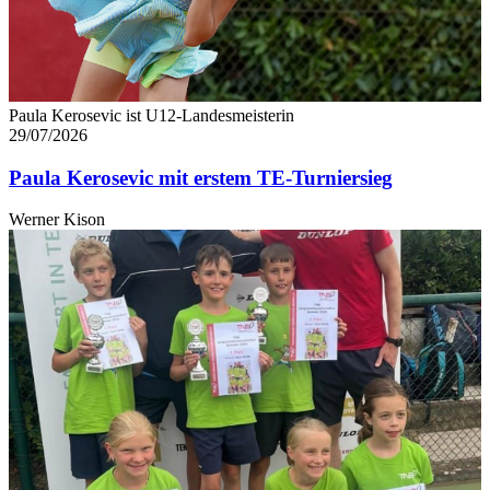
Paula Kerosevic ist U12-Landesmeisterin
29/07/2026
Paula Kerosevic mit erstem TE-Turniersieg
Werner Kison