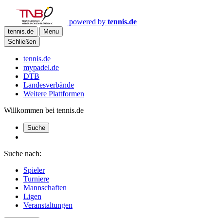
powered by
tennis.de
tennis.de
Menu
Schließen
tennis.de
mypadel.de
DTB
Landesverbände
Weitere Plattformen
Willkommen bei tennis.de
Suche
Suche nach:
Spieler
Turniere
Mannschaften
Ligen
Veranstaltungen