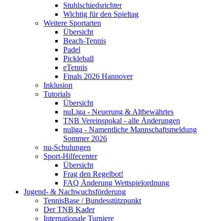
Stuhlschiedsrichter
Wichtig für den Spieltag
Weitere Sportarten
Übersicht
Beach-Tennis
Padel
Pickleball
eTennis
Finals 2026 Hannover
Inklusion
Tutorials
Übersicht
nuLiga - Neuerung & Altbewährtes
TNB Vereinspokal - alle Änderungen
nuliga - Namentliche Mannschaftsmeldung
Sommer 2026
nu-Schulungen
Sport-Hilfecenter
Übersicht
Frag den Regelbot!
FAQ Änderung Wettspielordnung
Jugend- & Nachwuchsförderung
TennisBase / Bundesstützpunkt
Der TNB Kader
Internationale Turniere