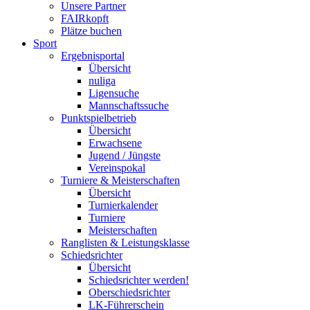
Unsere Partner
FAIRkopft
Plätze buchen
Sport
Ergebnisportal
Übersicht
nuliga
Ligensuche
Mannschaftssuche
Punktspielbetrieb
Übersicht
Erwachsene
Jugend / Jüngste
Vereinspokal
Turniere & Meisterschaften
Übersicht
Turnierkalender
Turniere
Meisterschaften
Ranglisten & Leistungsklasse
Schiedsrichter
Übersicht
Schiedsrichter werden!
Oberschiedsrichter
LK-Führerschein