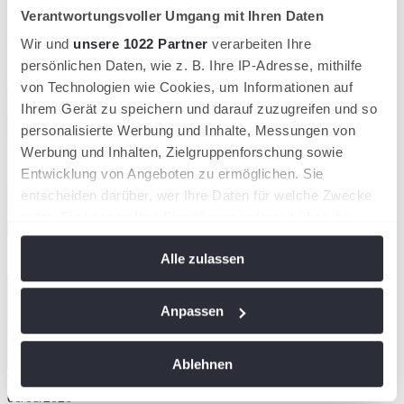
Verantwortungsvoller Umgang mit Ihren Daten
Aktuelle News aus dem TNB
Wir und
unsere 1022 Partner
verarbeiten Ihre
persönlichen Daten, wie z. B. Ihre IP-Adresse, mithilfe
Kompaktansicht
von Technologien wie Cookies, um Informationen auf
Ihrem Gerät zu speichern und darauf zuzugreifen und so
personalisierte Werbung und Inhalte, Messungen von
Werbung und Inhalten, Zielgruppenforschung sowie
Entwicklung von Angeboten zu ermöglichen. Sie
entscheiden darüber, wer Ihre Daten für welche Zwecke
nutzt. Sie können Ihre Einwilligung jederzeit über die
Cookie-Erklärung oder durch Klicken auf das Privacy
Alle zulassen
Trigger Symbol ändern oder widerrufen
Wenn Sie es erlauben, würden wir auch gerne:
Anpassen
Informationen über Ihre geografische Lage
erfassen, welche bis auf einige Meter genau sein
Ablehnen
können
Team TNB für den DTB Talent Cup
Ihr Gerät durch aktives Scannen nach
06/08/2026