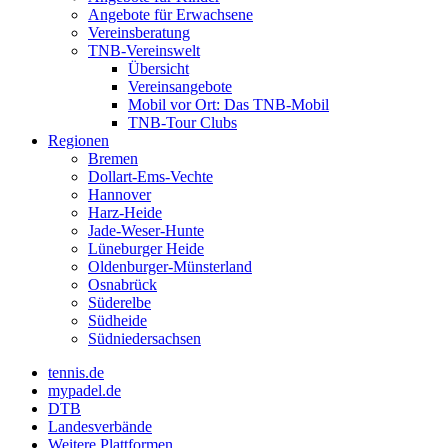
Angebote für Erwachsene
Vereinsberatung
TNB-Vereinswelt
Übersicht
Vereinsangebote
Mobil vor Ort: Das TNB-Mobil
TNB-Tour Clubs
Regionen
Bremen
Dollart-Ems-Vechte
Hannover
Harz-Heide
Jade-Weser-Hunte
Lüneburger Heide
Oldenburger-Münsterland
Osnabrück
Süderelbe
Südheide
Südniedersachsen
tennis.de
mypadel.de
DTB
Landesverbände
Weitere Plattformen