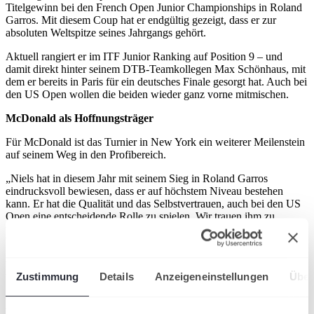
Titelgewinn bei den French Open Junior Championships in Roland
Garros. Mit diesem Coup hat er endgültig gezeigt, dass er zur
absoluten Weltspitze seines Jahrgangs gehört.
Aktuell rangiert er im ITF Junior Ranking auf Position 9 – und
damit direkt hinter seinem DTB-Teamkollegen Max Schönhaus, mit
dem er bereits in Paris für ein deutsches Finale gesorgt hat. Auch bei
den US Open wollen die beiden wieder ganz vorne mitmischen.
McDonald als Hoffnungsträger
Für McDonald ist das Turnier in New York ein weiterer Meilenstein
auf seinem Weg in den Profibereich.
„Niels hat in diesem Jahr mit seinem Sieg in Roland Garros
eindrucksvoll bewiesen, dass er auf höchstem Niveau bestehen
kann. Er hat die Qualität und das Selbstvertrauen, auch bei den US
Open eine entscheidende Rolle zu spielen. Wir trauen ihm zu,
wieder ganz vorne mitzuspielen“, sagt Sven Schmidtmann,
Vizepräsident und Leiter des Ressorts Leistungssport & Bildung.
Wir drücken ihm die Daumen und sind gespannt, wie weit er es
Zustimmung
Details
Anzeigeneinstellungen
Über
beim letzten Grand Slam des Jahres bringt!
Artikel teilen