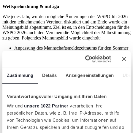
Wettspielordnung & nuLiga
Wie jedes Jahr, wurden mögliche Änderungen der WSPO für 2026
mit den teilnehmenden Vereinen diskutiert und am Ende wurde ein
Meinungsbild abgestimmt. Ziel ist es, in den Entscheidungen für die
WSPO 2026 auch den Vereinen die Möglichkeit der Mitbestimmung
zu geben. Folgendes Meinungsbild wurde eingeholt:
Anpassung des Mannschaftsmeldezeitraums für den Sommer
2026 von 15.11,2025 bis 05.02.2026 auf 15.11.2025 bis
15.01.2026. Dadurch auch eine Anpassung der 1.
Spiellizenzphase: bis 18.01.2026
Mehrheit dafür
Veröffentlichung Kontaktdaten von Personen mit besonderen
Zustimmung
Details
Anzeigeneinstellungen
Über
Aufgaben (Sportwart / Jugendwart / Mannschaftführer) wird
noch einmal klarer formuliert und auch mit OG belegt, wenn
dagegen verstoßen wird.
Mehrheit dafür
Verantwortungsvoller Umgang mit Ihren Daten
Um das Spielen in zwei Landesverbänden anzubieten, muss
Wir und
unsere 1022 Partner
verarbeiten Ihre
im ersten Schritt, die Sonderregelung für das Spielen in zwei
Altersklassen komplett abgeschafft werden. Dieses wird zu
persönlichen Daten, wie z. B. Ihre IP-Adresse, mithilfe
Abstimmung gebracht
von Technologien wie Cookies, um Informationen auf
Mehrheit dagegen
Ihrem Gerät zu speichern und darauf zuzugreifen und so
„Verspätetes Antreten“ wird klarer in der TND WSPO