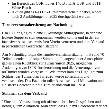
Im Bereich des OSR gibt es 146 B-, 11 A-OSR und 1 ITF
personalisieren, Funktionen für soziale Medien anbieten
White Batch
zu können und die Zugriffe auf unsere Website zu
Aktuell gibt es 643 LK-Turnierführerscheininhaber, wobei
noch 2 Ausbildungen in 2025 durchgeführt werden
analysieren. Außerdem geben wir Informationen zu Ihrer
Verwendung unserer Website an unsere Partner für
Turnierveranstaltersitzung am Nachmittag
soziale Medien, Werbung und Analysen weiter. Unsere
Um 13 Uhr ging es in eine 1,5-stündige Mittagspause, in der eine
Partner führen diese Informationen möglicherweise mit
leckere Suppe zu sich genommen werden konnte und in der ein
weiteren Daten zusammen, die Sie ihnen bereitgestellt
intensiver Austausch zwischen Vereinsvertretern und dem Verband
haben oder die sie im Rahmen Ihrer Nutzung der Dienste
in persönlichen Gesprächen stattfand.
gesammelt haben. Die
Cookie-Einstellungen
können
Am Nachmittag folgte die Turnierveranstaltersitzung – mit rund 70
jederzeit über den Link im Footer aufgerufen und
Teilnehmenden und super Stimmung. In angenehmer Atmosphäre
gab es einen Rückblick zur Turniersaison 2025, möglichen
angepasst werden.
Änderungen zur DTB Turnierordnung und die Neuerungen von
nuTurnier wurden vorgestellt. Wie immer kam das Highlight zum
Schluss: der Turnierplan für 2026 wurde abgestimmt und
verabschiedet. Das Fazit: ein toller Austausch, viel Motivation und
ein starkes Zeichen für die Turnierlandschaft im TNB!
Stimmen aus dem Verband
"Eine tolle Veranstaltung mit offenen, ehrlichen Gesprächen und
richtig gutem Austausch. Man spürt, dass alle mit Leidenschaft dabei