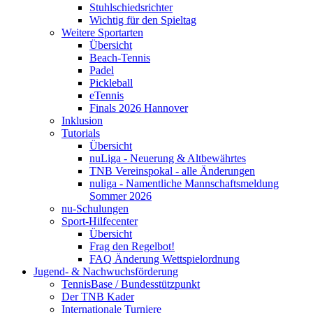
Stuhlschiedsrichter
Wichtig für den Spieltag
Weitere Sportarten
Übersicht
Beach-Tennis
Padel
Pickleball
eTennis
Finals 2026 Hannover
Inklusion
Tutorials
Übersicht
nuLiga - Neuerung & Altbewährtes
TNB Vereinspokal - alle Änderungen
nuliga - Namentliche Mannschaftsmeldung
Sommer 2026
nu-Schulungen
Sport-Hilfecenter
Übersicht
Frag den Regelbot!
FAQ Änderung Wettspielordnung
Jugend- & Nachwuchsförderung
TennisBase / Bundesstützpunkt
Der TNB Kader
Internationale Turniere