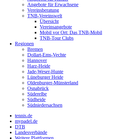
Angebote für Erwachsene
Vereinsberatung
TNB-Vereinswelt
Übersicht
Vereinsangebote
Mobil vor Ort: Das TNB-Mobil
TNB-Tour Clubs
Regionen
Bremen
Dollart-Ems-Vechte
Hannover
Harz-Heide
Jade-Weser-Hunte
Lüneburger Heide
Oldenburger-Münsterland
Osnabrück
Süderelbe
Südheide
Südniedersachsen
tennis.de
mypadel.de
DTB
Landesverbände
Weitere Plattformen