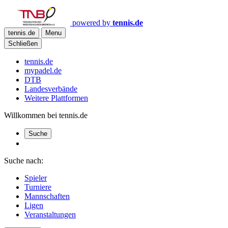
powered by
tennis.de
tennis.de
Menu
Schließen
tennis.de
mypadel.de
DTB
Landesverbände
Weitere Plattformen
Willkommen bei tennis.de
Suche
Suche nach:
Spieler
Turniere
Mannschaften
Ligen
Veranstaltungen