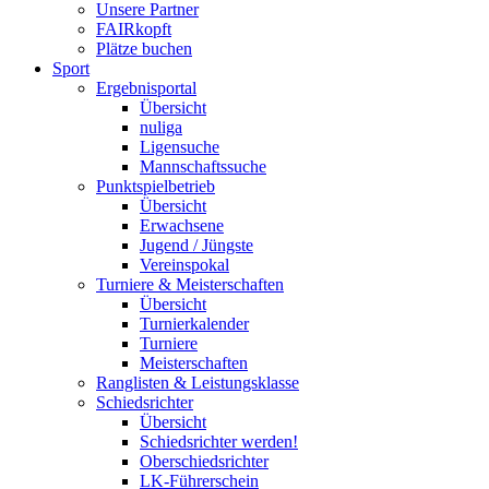
Unsere Partner
FAIRkopft
Plätze buchen
Sport
Ergebnisportal
Übersicht
nuliga
Ligensuche
Mannschaftssuche
Punktspielbetrieb
Übersicht
Erwachsene
Jugend / Jüngste
Vereinspokal
Turniere & Meisterschaften
Übersicht
Turnierkalender
Turniere
Meisterschaften
Ranglisten & Leistungsklasse
Schiedsrichter
Übersicht
Schiedsrichter werden!
Oberschiedsrichter
LK-Führerschein