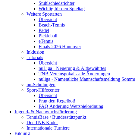
Stuhlschiedsrichter
Wichtig für den Spieltag
Weitere Sportarten
Übersicht
Beach-Tennis
Padel
Pickleball
eTennis
Finals 2026 Hannover
Inklusion
Tutorials
Übersicht
nuLiga - Neuerung & Altbewährtes
TNB Vereinspokal - alle Änderungen
nuliga - Namentliche Mannschaftsmeldung Somm
nu-Schulungen
Sport-Hilfecenter
Übersicht
Frag den Regelbot!
FAQ Änderung Wettspielordnung
Jugend- & Nachwuchsförderung
TennisBase / Bundesstützpunkt
Der TNB Kader
Internationale Turniere
Bildung