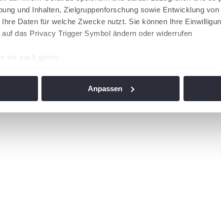
ung und Inhalten, Zielgruppenforschung sowie Entwicklung von
 Ihre Daten für welche Zwecke nutzt. Sie können Ihre Einwilligun
 auf das Privacy Trigger Symbol ändern oder widerrufen
n wir auch gerne:
re geografische Lage erfassen, welche bis auf einige Meter gen
es Scannen nach bestimmten Merkmalen (Fingerprinting) identifi
Anpassen
ie Ihre persönlichen Daten verarbeitet werden, und legen Sie I
nhalte und Anzeigen zu personalisieren, Funktionen für soziale
Website zu analysieren. Außerdem geben wir Informationen zu I
r soziale Medien, Werbung und Analysen weiter. Unsere Partner
 Daten zusammen, die Sie ihnen bereitgestellt haben oder die s
n. Die
Cookie-Einstellungen
können jederzeit über den Link im