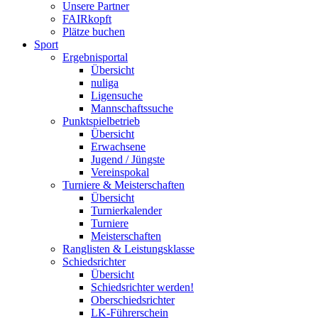
Unsere Partner
FAIRkopft
Plätze buchen
Sport
Ergebnisportal
Übersicht
nuliga
Ligensuche
Mannschaftssuche
Punktspielbetrieb
Übersicht
Erwachsene
Jugend / Jüngste
Vereinspokal
Turniere & Meisterschaften
Übersicht
Turnierkalender
Turniere
Meisterschaften
Ranglisten & Leistungsklasse
Schiedsrichter
Übersicht
Schiedsrichter werden!
Oberschiedsrichter
LK-Führerschein