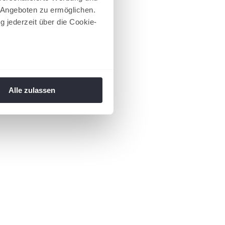
 Angeboten zu ermöglichen.
g jederzeit über die Cookie-
au sein können
zieren
Alle zulassen
hre Präferenzen im
Abschnitt
 Medien anbieten zu können
hrer Verwendung unserer
 führen diese Informationen
ie im Rahmen Ihrer Nutzung
 Footer aufgerufen und