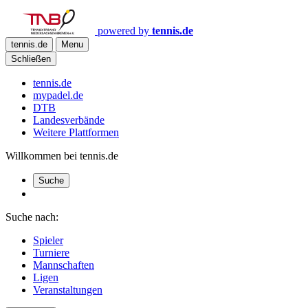
powered by
tennis.de
tennis.de
Menu
Schließen
tennis.de
mypadel.de
DTB
Landesverbände
Weitere Plattformen
Willkommen bei tennis.de
Suche
Suche nach:
Spieler
Turniere
Mannschaften
Ligen
Veranstaltungen