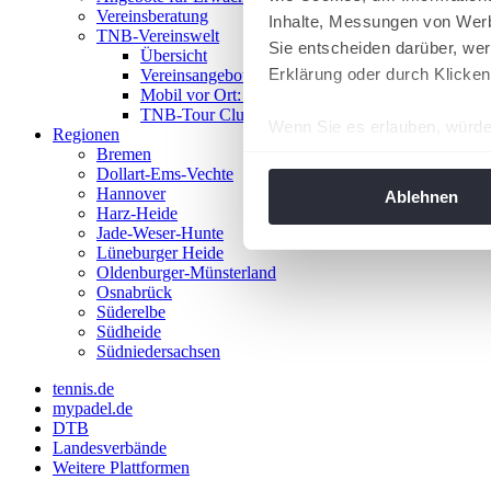
Vereinsberatung
Inhalte, Messungen von Werb
TNB-Vereinswelt
Sie entscheiden darüber, wer
Übersicht
Erklärung oder durch Klicken
Vereinsangebote
Mobil vor Ort: Das TNB-Mobil
TNB-Tour Clubs
Wenn Sie es erlauben, würde
Regionen
Bremen
Informationen über Ih
Dollart-Ems-Vechte
Ihr Gerät durch aktiv
Hannover
Ablehnen
Harz-Heide
Erfahren Sie mehr darüber, w
Jade-Weser-Hunte
Einzelheiten
fest.
Lüneburger Heide
Oldenburger-Münsterland
Osnabrück
Wir verwenden Cookies, um I
Süderelbe
und die Zugriffe auf unsere 
Südheide
Website an unsere Partner fü
Südniedersachsen
möglicherweise mit weiteren
tennis.de
der Dienste gesammelt habe
mypadel.de
angepasst werden.
DTB
Landesverbände
Weitere Plattformen