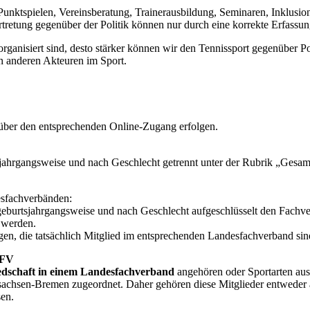
Punktspielen, Vereinsberatung, Trainerausbildung, Seminaren, Inklusio
ertretung gegenüber der Politik können nur durch eine korrekte Erfassu
nisiert sind, desto stärker können wir den Tennissport gegenüber Pol
n anderen Akteuren im Sport.
 über den entsprechenden Online-Zugang erfolgen.
) jahrgangsweise und nach Geschlecht getrennt unter der Rubrik „Gesa
esfachverbänden:
 geburtsjahrgangsweise und nach Geschlecht aufgeschlüsselt den Fachve
 werden.
en, die tatsächlich Mitglied im entsprechenden Landesfachverband sin
LFV
iedschaft in einem Landesfachverband
angehören oder Sportarten ausüb
achsen-Bremen zugeordnet. Daher gehören diese Mitglieder entweder au
sen.