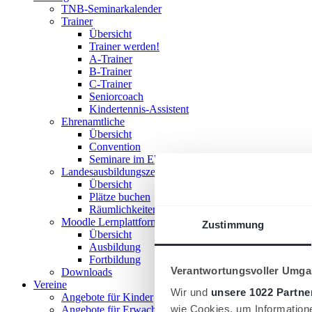
TNB-Seminarkalender
Trainer
Übersicht
Trainer werden!
A-Trainer
B-Trainer
C-Trainer
Seniorcoach
Kindertennis-Assistent
Ehrenamtliche
Übersicht
Convention
Seminare im Ehrenamt
Landesausbildungszentrum
Übersicht
Plätze buchen
Räumlichkeiten nutzen
Moodle Lernplattform
Zustimmung
Übersicht
Ausbildung
Fortbildung
Verantwortungsvoller Umgan
Downloads
Vereine
Wir und
unsere 1022 Partne
Angebote für Kinder
wie Cookies, um Information
Angebote für Erwachsene