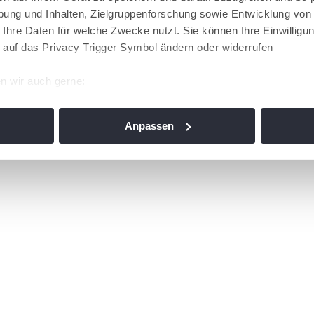
ung und Inhalten, Zielgruppenforschung sowie Entwicklung von
 Ihre Daten für welche Zwecke nutzt. Sie können Ihre Einwilligun
 auf das Privacy Trigger Symbol ändern oder widerrufen
n wir auch gerne:
re geografische Lage erfassen, welche bis auf einige Meter gen
es Scannen nach bestimmten Merkmalen (Fingerprinting) identifi
Anpassen
ie Ihre persönlichen Daten verarbeitet werden, und legen Sie I
nhalte und Anzeigen zu personalisieren, Funktionen für soziale
Website zu analysieren. Außerdem geben wir Informationen zu I
r soziale Medien, Werbung und Analysen weiter. Unsere Partner
 Daten zusammen, die Sie ihnen bereitgestellt haben oder die s
n. Die
Cookie-Einstellungen
können jederzeit über den Link im