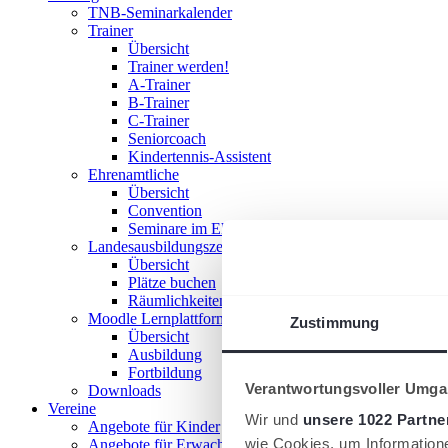
TNB-Seminarkalender
Trainer
Übersicht
Trainer werden!
A-Trainer
B-Trainer
C-Trainer
Seniorcoach
Kindertennis-Assistent
Ehrenamtliche
Übersicht
Convention
Seminare im Ehrenamt
Landesausbildungszentrum
Übersicht
Plätze buchen
Räumlichkeiten nutzen
Moodle Lernplattform
Zustimmung
Übersicht
Ausbildung
Fortbildung
Verantwortungsvoller Umgan
Downloads
Vereine
Wir und
unsere 1022 Partne
Angebote für Kinder
wie Cookies, um Information
Angebote für Erwachsene