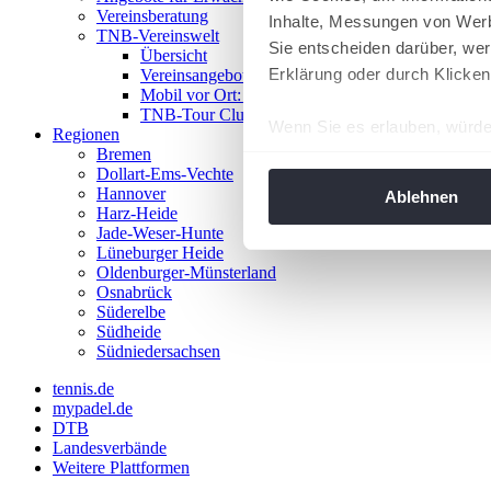
Vereinsberatung
Inhalte, Messungen von Werb
TNB-Vereinswelt
Sie entscheiden darüber, wer
Übersicht
Erklärung oder durch Klicken
Vereinsangebote
Mobil vor Ort: Das TNB-Mobil
TNB-Tour Clubs
Wenn Sie es erlauben, würde
Regionen
Bremen
Informationen über Ih
Dollart-Ems-Vechte
Ihr Gerät durch aktiv
Hannover
Ablehnen
Harz-Heide
Erfahren Sie mehr darüber, w
Jade-Weser-Hunte
Einzelheiten
fest.
Lüneburger Heide
Oldenburger-Münsterland
Osnabrück
Wir verwenden Cookies, um I
Süderelbe
und die Zugriffe auf unsere 
Südheide
Website an unsere Partner fü
Südniedersachsen
möglicherweise mit weiteren
tennis.de
der Dienste gesammelt habe
mypadel.de
angepasst werden.
DTB
Landesverbände
Weitere Plattformen