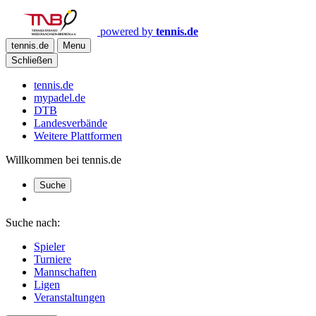
powered by
tennis.de
tennis.de
Menu
Schließen
tennis.de
mypadel.de
DTB
Landesverbände
Weitere Plattformen
Willkommen bei tennis.de
Suche
Suche nach:
Spieler
Turniere
Mannschaften
Ligen
Veranstaltungen