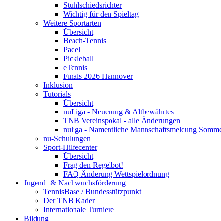
Stuhlschiedsrichter
Wichtig für den Spieltag
Weitere Sportarten
Übersicht
Beach-Tennis
Padel
Pickleball
eTennis
Finals 2026 Hannover
Inklusion
Tutorials
Übersicht
nuLiga - Neuerung & Altbewährtes
TNB Vereinspokal - alle Änderungen
nuliga - Namentliche Mannschaftsmeldung Somm
nu-Schulungen
Sport-Hilfecenter
Übersicht
Frag den Regelbot!
FAQ Änderung Wettspielordnung
Jugend- & Nachwuchsförderung
TennisBase / Bundesstützpunkt
Der TNB Kader
Internationale Turniere
Bildung