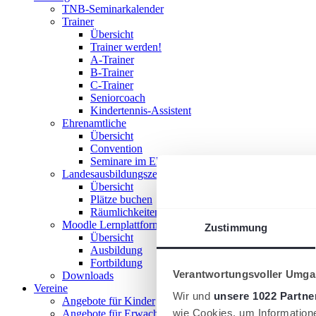
TNB-Seminarkalender
Trainer
Übersicht
Trainer werden!
A-Trainer
B-Trainer
C-Trainer
Seniorcoach
Kindertennis-Assistent
Ehrenamtliche
Übersicht
Convention
Seminare im Ehrenamt
Landesausbildungszentrum
Übersicht
Plätze buchen
Räumlichkeiten nutzen
Moodle Lernplattform
Zustimmung
Übersicht
Ausbildung
Fortbildung
Verantwortungsvoller Umgan
Downloads
Vereine
Wir und
unsere 1022 Partne
Angebote für Kinder
wie Cookies, um Information
Angebote für Erwachsene