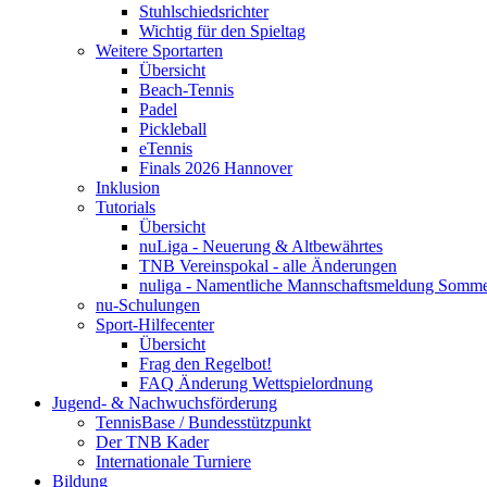
Stuhlschiedsrichter
Wichtig für den Spieltag
Weitere Sportarten
Übersicht
Beach-Tennis
Padel
Pickleball
eTennis
Finals 2026 Hannover
Inklusion
Tutorials
Übersicht
nuLiga - Neuerung & Altbewährtes
TNB Vereinspokal - alle Änderungen
nuliga - Namentliche Mannschaftsmeldung Somm
nu-Schulungen
Sport-Hilfecenter
Übersicht
Frag den Regelbot!
FAQ Änderung Wettspielordnung
Jugend- & Nachwuchsförderung
TennisBase / Bundesstützpunkt
Der TNB Kader
Internationale Turniere
Bildung