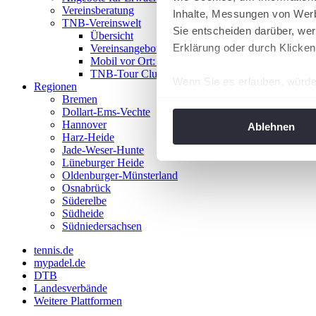
Vereinsberatung
Inhalte, Messungen von Werb
TNB-Vereinswelt
Sie entscheiden darüber, wer
Übersicht
Erklärung oder durch Klicken
Vereinsangebote
Mobil vor Ort: Das TNB-Mobil
TNB-Tour Clubs
Wenn Sie es erlauben, würde
Regionen
Bremen
Informationen über Ih
Dollart-Ems-Vechte
Ihr Gerät durch aktiv
Hannover
Ablehnen
Harz-Heide
Erfahren Sie mehr darüber, w
Jade-Weser-Hunte
Einzelheiten
fest.
Lüneburger Heide
Oldenburger-Münsterland
Osnabrück
Wir verwenden Cookies, um I
Süderelbe
und die Zugriffe auf unsere 
Südheide
Website an unsere Partner fü
Südniedersachsen
möglicherweise mit weiteren
tennis.de
der Dienste gesammelt habe
mypadel.de
angepasst werden.
DTB
Landesverbände
Weitere Plattformen