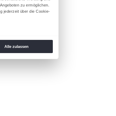
 Angeboten zu ermöglichen.
g jederzeit über die Cookie-
au sein können
zieren
Alle zulassen
hre Präferenzen im
Abschnitt
 Medien anbieten zu können
hrer Verwendung unserer
 führen diese Informationen
ie im Rahmen Ihrer Nutzung
 Footer aufgerufen und