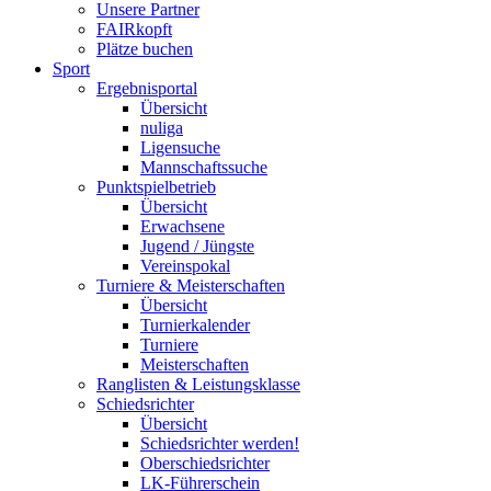
Unsere Partner
FAIRkopft
Plätze buchen
Sport
Ergebnisportal
Übersicht
nuliga
Ligensuche
Mannschaftssuche
Punktspielbetrieb
Übersicht
Erwachsene
Jugend / Jüngste
Vereinspokal
Turniere & Meisterschaften
Übersicht
Turnierkalender
Turniere
Meisterschaften
Ranglisten & Leistungsklasse
Schiedsrichter
Übersicht
Schiedsrichter werden!
Oberschiedsrichter
LK-Führerschein