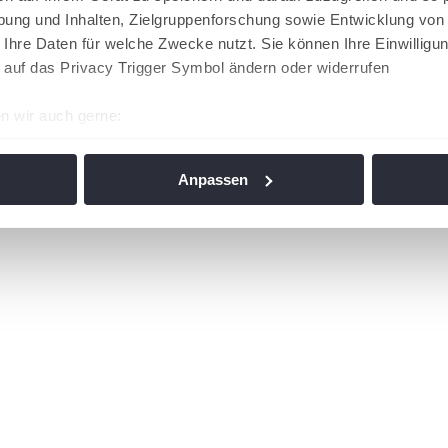
ung und Inhalten, Zielgruppenforschung sowie Entwicklung von
 Ihre Daten für welche Zwecke nutzt. Sie können Ihre Einwilligun
 auf das Privacy Trigger Symbol ändern oder widerrufen
n wir auch gerne:
re geografische Lage erfassen, welche bis auf einige Meter gen
es Scannen nach bestimmten Merkmalen (Fingerprinting) identifi
Anpassen
ie Ihre persönlichen Daten verarbeitet werden, und legen Sie I
nhalte und Anzeigen zu personalisieren, Funktionen für soziale
Website zu analysieren. Außerdem geben wir Informationen zu I
r soziale Medien, Werbung und Analysen weiter. Unsere Partner
 Daten zusammen, die Sie ihnen bereitgestellt haben oder die s
n. Die
Cookie-Einstellungen
können jederzeit über den Link im