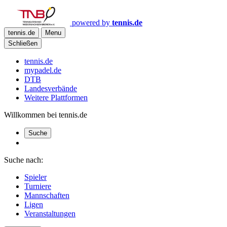
powered by
tennis.de
tennis.de
Menu
Schließen
tennis.de
mypadel.de
DTB
Landesverbände
Weitere Plattformen
Willkommen bei tennis.de
Suche
Suche nach:
Spieler
Turniere
Mannschaften
Ligen
Veranstaltungen