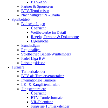
BTV-App
Partner & Sponsoren
BTV-Tennisreisen
Nachhaltigkeit N!-Charta
Spielbetrieb
Badische Ligen
Übersicht
Wettbewerbe im Detail
Regeln, Termine & Dokumente
Ligensuche
Bundesligen
Regionalliga
Spielbetrieb Baden-Württemberg
Padel-Liga BW
Leistungsklasse
Turniere
Turnierkalender
BTV als Turnierveranstalter
Internationale Turniere
LK- & Ranglistenturniere
Jüngstenturniere
Übersicht
BTV-Turnierformate
VR-Talentiade
Jüngsten-Turnierkalender