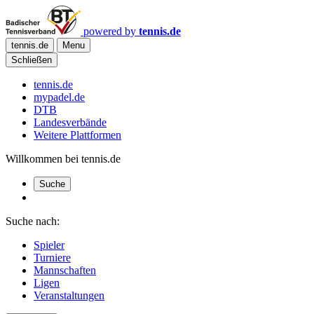
powered by
tennis.de
tennis.de
Menu
Schließen
tennis.de
mypadel.de
DTB
Landesverbände
Weitere Plattformen
Willkommen bei tennis.de
Suche
Suche nach:
Spieler
Turniere
Mannschaften
Ligen
Veranstaltungen