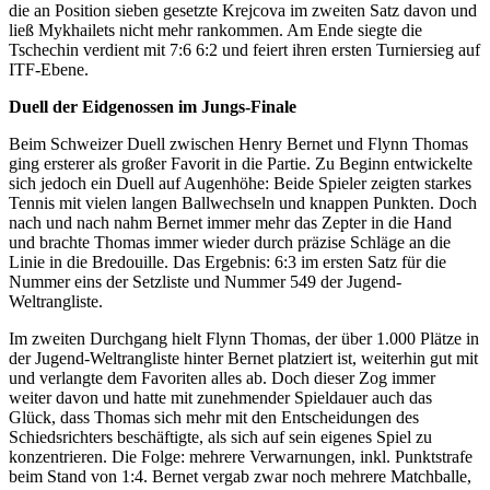
die an Position sieben gesetzte Krejcova im zweiten Satz davon und
ließ Mykhailets nicht mehr rankommen. Am Ende siegte die
Tschechin verdient mit 7:6 6:2 und feiert ihren ersten Turniersieg auf
ITF-Ebene.
Duell der Eidgenossen im Jungs-Finale
Beim Schweizer Duell zwischen Henry Bernet und Flynn Thomas
ging ersterer als großer Favorit in die Partie. Zu Beginn entwickelte
sich jedoch ein Duell auf Augenhöhe: Beide Spieler zeigten starkes
Tennis mit vielen langen Ballwechseln und knappen Punkten. Doch
nach und nach nahm Bernet immer mehr das Zepter in die Hand
und brachte Thomas immer wieder durch präzise Schläge an die
Linie in die Bredouille. Das Ergebnis: 6:3 im ersten Satz für die
Nummer eins der Setzliste und Nummer 549 der Jugend-
Weltrangliste.
Im zweiten Durchgang hielt Flynn Thomas, der über 1.000 Plätze in
der Jugend-Weltrangliste hinter Bernet platziert ist, weiterhin gut mit
und verlangte dem Favoriten alles ab. Doch dieser Zog immer
weiter davon und hatte mit zunehmender Spieldauer auch das
Glück, dass Thomas sich mehr mit den Entscheidungen des
Schiedsrichters beschäftigte, als sich auf sein eigenes Spiel zu
konzentrieren. Die Folge: mehrere Verwarnungen, inkl. Punktstrafe
beim Stand von 1:4. Bernet vergab zwar noch mehrere Matchballe,