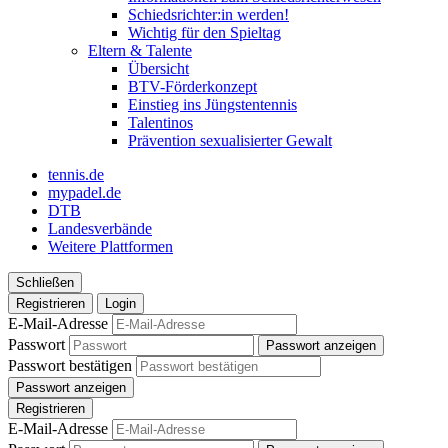
Schiedsrichter:in werden!
Wichtig für den Spieltag
Eltern & Talente
Übersicht
BTV-Förderkonzept
Einstieg ins Jüngstentennis
Talentinos
Prävention sexualisierter Gewalt
tennis.de
mypadel.de
DTB
Landesverbände
Weitere Plattformen
Schließen
Registrieren
Login
E-Mail-Adresse
Passwort
Passwort anzeigen
Passwort bestätigen
Passwort anzeigen
Registrieren
E-Mail-Adresse