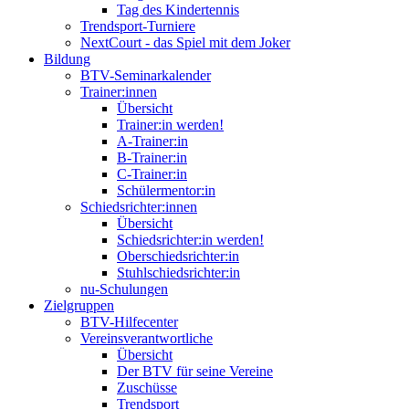
Tag des Kindertennis
Trendsport-Turniere
NextCourt - das Spiel mit dem Joker
Bildung
BTV-Seminarkalender
Trainer:innen
Übersicht
Trainer:in werden!
A-Trainer:in
B-Trainer:in
C-Trainer:in
Schülermentor:in
Schiedsrichter:innen
Übersicht
Schiedsrichter:in werden!
Oberschiedsrichter:in
Stuhlschiedsrichter:in
nu-Schulungen
Zielgruppen
BTV-Hilfecenter
Vereinsverantwortliche
Übersicht
Der BTV für seine Vereine
Zuschüsse
Trendsport