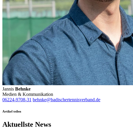
Jannis
Behnke
Medien & Kommunikation
06224-9708-31
behnke@badischertennisverband.de
Artikel teilen
Aktuellste News