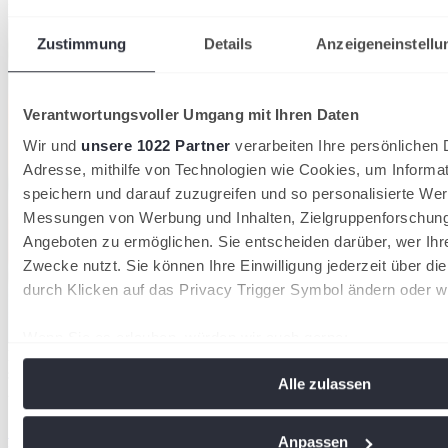
Badischer Tennisverband
Zustimmung
Details
Anzeigeneinstellu
Verantwortungsvoller Umgang mit Ihren Daten
Wir und
unsere 1022 Partner
verarbeiten Ihre persönlichen D
Adresse, mithilfe von Technologien wie Cookies, um Informa
speichern und darauf zuzugreifen und so personalisierte Wer
Messungen von Werbung und Inhalten, Zielgruppenforschun
Angeboten zu ermöglichen. Sie entscheiden darüber, wer Ihr
Zwecke nutzt. Sie können Ihre Einwilligung jederzeit über di
durch Klicken auf das Privacy Trigger Symbol ändern oder w
Wenn Sie es erlauben, würden wir auch gerne:
Die Mannschaften des TC Weinheim 1902 und des TC Radolfzell
Informationen über Ihre geografische Lage erfassen, 
sichern sich in diesem Jahr die Meistertitel in der Badenliga
Alle zulassen
Meter genau sein können
27/07/2026
Ihr Gerät durch aktives Scannen nach bestimmten Me
Spannendes Saisonfinale: Weinheim und Radolfzell
identifizieren
Anpassen