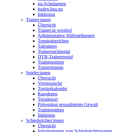
nu-Schulungen
baden.liga.nu
Inklusion
Trainer:innen
Übersicht
Trainer:in werden!
Administrative Hilfestellungen
Tennisabzeichen
Talentinos
Trainersuchportal
DTB-Trainerportal
Trainingstipps
Trainerimpuls
Spieler:innen
Übersicht
Vereinssuche
Turnierkalender
Ranglisten
Trendsport
Prävention sexualisierter Gewalt
Trainingstipps
Inklusion
Schiedsrichter:innen
Übersicht
Informationen zum Schiedsrichterwesen