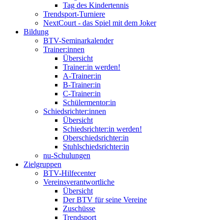
Tag des Kindertennis
Trendsport-Turniere
NextCourt - das Spiel mit dem Joker
Bildung
BTV-Seminarkalender
Trainer:innen
Übersicht
Trainer:in werden!
A-Trainer:in
B-Trainer:in
C-Trainer:in
Schülermentor:in
Schiedsrichter:innen
Übersicht
Schiedsrichter:in werden!
Oberschiedsrichter:in
Stuhlschiedsrichter:in
nu-Schulungen
Zielgruppen
BTV-Hilfecenter
Vereinsverantwortliche
Übersicht
Der BTV für seine Vereine
Zuschüsse
Trendsport