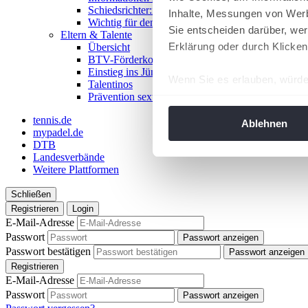
Schiedsrichter:in werden!
Inhalte, Messungen von Werb
Wichtig für den Spieltag
Sie entscheiden darüber, wer
Eltern & Talente
Erklärung oder durch Klicken
Übersicht
BTV-Förderkonzept
Einstieg ins Jüngstentennis
Wenn Sie es erlauben, würde
Talentinos
Prävention sexualisierter Gewalt
Informationen über Ih
Ihr Gerät durch aktiv
tennis.de
Ablehnen
mypadel.de
Erfahren Sie mehr darüber, w
DTB
Einzelheiten
fest.
Landesverbände
Weitere Plattformen
Wir verwenden Cookies, um I
Schließen
und die Zugriffe auf unsere 
Registrieren
Login
Website an unsere Partner fü
E-Mail-Adresse
möglicherweise mit weiteren
Passwort
Passwort anzeigen
der Dienste gesammelt habe
Passwort bestätigen
Passwort anzeigen
angepasst werden.
Registrieren
E-Mail-Adresse
Passwort
Passwort anzeigen