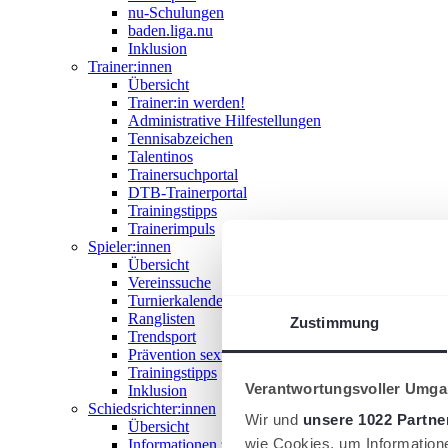
nu-Schulungen
baden.liga.nu
Inklusion
Trainer:innen
Übersicht
Trainer:in werden!
Administrative Hilfestellungen
Tennisabzeichen
Talentinos
Trainersuchportal
DTB-Trainerportal
Trainingstipps
Trainerimpuls
Spieler:innen
Übersicht
Vereinssuche
Turnierkalender
Ranglisten
Zustimmung
Trendsport
Prävention sexualisierter Gewalt
Trainingstipps
Verantwortungsvoller Umgan
Inklusion
Schiedsrichter:innen
Wir und
unsere 1022 Partne
Übersicht
wie Cookies, um Information
Informationen zum Schiedsrichterwesen