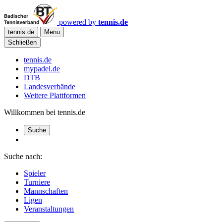
powered by
tennis.de
tennis.de
Menu
Schließen
tennis.de
mypadel.de
DTB
Landesverbände
Weitere Plattformen
Willkommen bei tennis.de
Suche
Suche nach:
Spieler
Turniere
Mannschaften
Ligen
Veranstaltungen