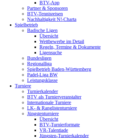
BTV-App
Partner & Sponsoren
BTV-Tennisreisen
Nachhaltigkeit N!-Charta
Spielbetrieb
Badische Ligen
Übersicht
Wettbewerbe im Detail
Regeln, Termine & Dokumente
Ligensuche
Bundesligen
Regionalliga
Spielbetrieb Baden-Württemberg
Padel-Liga BW
Leistungsklasse
Turniere
Turnierkalender
BTV als Turnierveranstalter
Internationale Turniere
LK- & Ranglistenturniere
Jüngstenturniere
Übersicht
BTV-Turnierformate
VR-Talentiade
Jüngsten-Turnierkalender