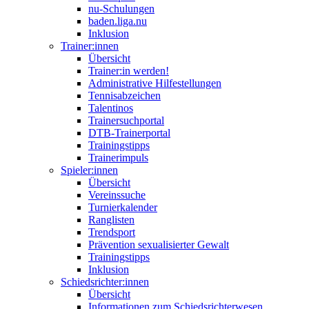
nu-Schulungen
baden.liga.nu
Inklusion
Trainer:innen
Übersicht
Trainer:in werden!
Administrative Hilfestellungen
Tennisabzeichen
Talentinos
Trainersuchportal
DTB-Trainerportal
Trainingstipps
Trainerimpuls
Spieler:innen
Übersicht
Vereinssuche
Turnierkalender
Ranglisten
Trendsport
Prävention sexualisierter Gewalt
Trainingstipps
Inklusion
Schiedsrichter:innen
Übersicht
Informationen zum Schiedsrichterwesen