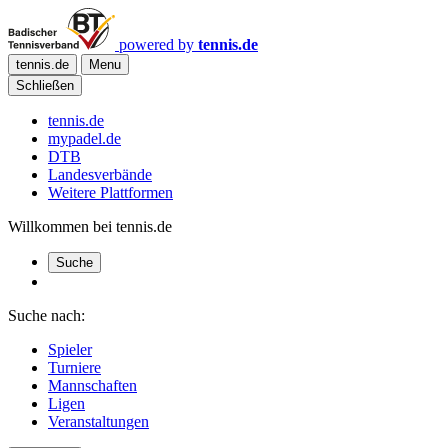
powered by
tennis.de
tennis.de
Menu
Schließen
tennis.de
mypadel.de
DTB
Landesverbände
Weitere Plattformen
Willkommen bei tennis.de
Suche
Suche nach:
Spieler
Turniere
Mannschaften
Ligen
Veranstaltungen