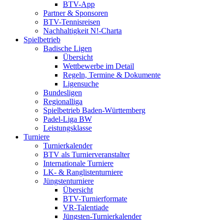
BTV-App
Partner & Sponsoren
BTV-Tennisreisen
Nachhaltigkeit N!-Charta
Spielbetrieb
Badische Ligen
Übersicht
Wettbewerbe im Detail
Regeln, Termine & Dokumente
Ligensuche
Bundesligen
Regionalliga
Spielbetrieb Baden-Württemberg
Padel-Liga BW
Leistungsklasse
Turniere
Turnierkalender
BTV als Turnierveranstalter
Internationale Turniere
LK- & Ranglistenturniere
Jüngstenturniere
Übersicht
BTV-Turnierformate
VR-Talentiade
Jüngsten-Turnierkalender