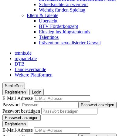
Schiedsrichter:in werden!
Wichtig für den Spieltag
Eltern & Talente
Übersicht
BTV-Förderkonzept
Einstieg ins Jüngstentennis
Talentinos
Prävention sexualisierter Gewalt
tennis.de
mypadel.de
DTB
Landesverbände
Weitere Plattformen
Schließen
Registrieren
Login
E-Mail-Adresse
Passwort
Passwort anzeigen
Passwort bestätigen
Passwort anzeigen
Registrieren
E-Mail-Adresse