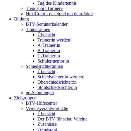
Tag des Kindertennis
Trendsport-Turniere
NextCourt - das Spiel mit dem Joker
Bildung
BTV-Seminarkalender
Trainer:innen
Übersicht
Trainer:in werden!
A-Trainer:in
B-Trainer:in
C-Trainer:in
Schülermentor:in
Schiedsrichter:innen
Übersicht
Schiedsrichter:in werden!
Oberschiedsrichter:in
Stuhlschiedsrichter:in
nu-Schulungen
Zielgruppen
BTV-Hilfecenter
Vereinsverantwortliche
Übersicht
Der BTV für seine Vereine
Zuschüsse
Trendsport