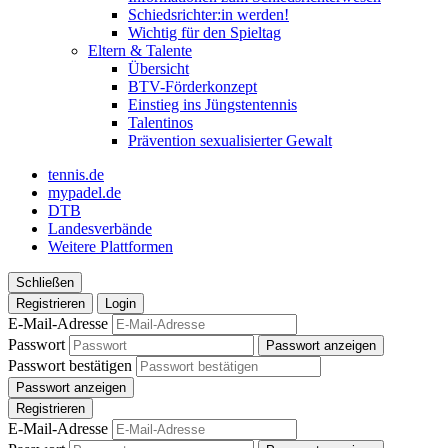
Schiedsrichter:in werden!
Wichtig für den Spieltag
Eltern & Talente
Übersicht
BTV-Förderkonzept
Einstieg ins Jüngstentennis
Talentinos
Prävention sexualisierter Gewalt
tennis.de
mypadel.de
DTB
Landesverbände
Weitere Plattformen
Schließen
Registrieren
Login
E-Mail-Adresse
Passwort
Passwort anzeigen
Passwort bestätigen
Passwort anzeigen
Registrieren
E-Mail-Adresse