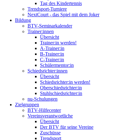
Tag des Kindertennis
Trendsport-Turniere
NextCourt - das Spiel mit dem Joker
Bildung
BTV-Seminarkalender
Trainer:innen
Übersicht
Trainer:in werden!
A-Trainer:in
B-Trainer:in
C-Trainer:in
Schülermentor:in
Schiedsrichter:innen
Übersicht
Schiedsrichter:in werden!
Oberschiedsrichter:in
Stuhlschiedsrichter:in
nu-Schulungen
Zielgruppen
BTV-Hilfecenter
Vereinsverantwortliche
Übersicht
Der BTV für seine Vereine
Zuschüsse
Trendsport