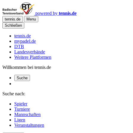
powered by
tennis.de
tennis.de
Menu
Schließen
tennis.de
mypadel.de
DTB
Landesverbände
Weitere Plattformen
Willkommen bei tennis.de
Suche
Suche nach:
Spieler
Turniere
Mannschaften
Ligen
Veranstaltungen