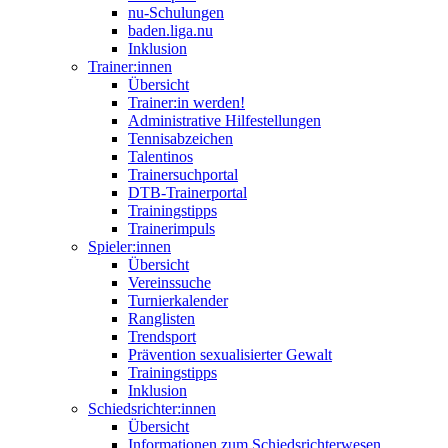
nu-Schulungen
baden.liga.nu
Inklusion
Trainer:innen
Übersicht
Trainer:in werden!
Administrative Hilfestellungen
Tennisabzeichen
Talentinos
Trainersuchportal
DTB-Trainerportal
Trainingstipps
Trainerimpuls
Spieler:innen
Übersicht
Vereinssuche
Turnierkalender
Ranglisten
Trendsport
Prävention sexualisierter Gewalt
Trainingstipps
Inklusion
Schiedsrichter:innen
Übersicht
Informationen zum Schiedsrichterwesen