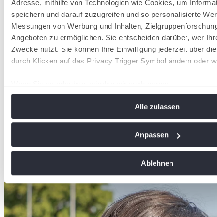
Adresse, mithilfe von Technologien wie Cookies, um Informa
speichern und darauf zuzugreifen und so personalisierte Wer
Messungen von Werbung und Inhalten, Zielgruppenforschun
Angeboten zu ermöglichen. Sie entscheiden darüber, wer Ihr
Zwecke nutzt. Sie können Ihre Einwilligung jederzeit über di
durch Klicken auf das Privacy Trigger Symbol ändern oder w
Wenn Sie es erlauben, würden wir auch gerne:
Informationen über Ihre geografische Lage erfassen, 
Alle zulassen
Meter genau sein können
Ihr Gerät durch aktives Scannen nach bestimmten Me
identifizieren
Anpassen
Erfahren Sie mehr darüber, wie Ihre persönlichen Daten vera
Sie Ihre Präferenzen im
Abschnitt Einzelheiten
fest.
Helena
Abfalterer
Ablehnen
Assistenz der Geschäftsführung
06224-9708-24
abfalterer@badischertennisverband.de
Wir verwenden Cookies, um Inhalte und Anzeigen zu personal
soziale Medien anbieten zu können und die Zugriffe auf uns
analysieren. Außerdem geben wir Informationen zu Ihrer Ve
an unsere Partner für soziale Medien, Werbung und Analysen