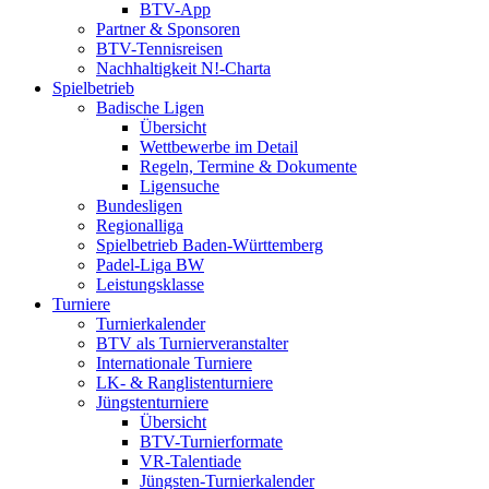
BTV-App
Partner & Sponsoren
BTV-Tennisreisen
Nachhaltigkeit N!-Charta
Spielbetrieb
Badische Ligen
Übersicht
Wettbewerbe im Detail
Regeln, Termine & Dokumente
Ligensuche
Bundesligen
Regionalliga
Spielbetrieb Baden-Württemberg
Padel-Liga BW
Leistungsklasse
Turniere
Turnierkalender
BTV als Turnierveranstalter
Internationale Turniere
LK- & Ranglistenturniere
Jüngstenturniere
Übersicht
BTV-Turnierformate
VR-Talentiade
Jüngsten-Turnierkalender