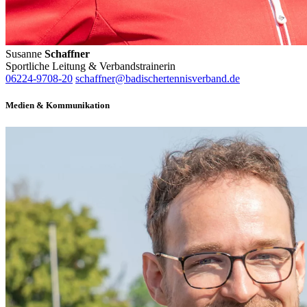
ihnen bereitgestellt haben oder die sie im Rahmen Ihrer Nut
gesammelt haben. Die
Cookie-Einstellungen
können jederze
Footer aufgerufen und angepasst werden.
Susanne
Schaffner
Sportliche Leitung & Verbandstrainerin
06224-9708-20
schaffner@badischertennisverband.de
Medien & Kommunikation