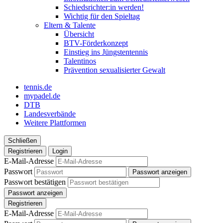
Schiedsrichter:in werden!
Wichtig für den Spieltag
Eltern & Talente
Übersicht
BTV-Förderkonzept
Einstieg ins Jüngstentennis
Talentinos
Prävention sexualisierter Gewalt
tennis.de
mypadel.de
DTB
Landesverbände
Weitere Plattformen
Schließen
Registrieren
Login
E-Mail-Adresse
Passwort
Passwort anzeigen
Passwort bestätigen
Passwort anzeigen
Registrieren
E-Mail-Adresse