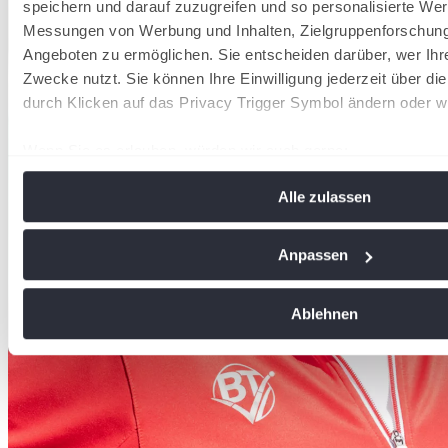
speichern und darauf zuzugreifen und so personalisierte Wer
Messungen von Werbung und Inhalten, Zielgruppenforschun
Angeboten zu ermöglichen. Sie entscheiden darüber, wer Ihr
Zwecke nutzt. Sie können Ihre Einwilligung jederzeit über di
durch Klicken auf das Privacy Trigger Symbol ändern oder w
Wenn Sie es erlauben, würden wir auch gerne:
Informationen über Ihre geografische Lage erfassen, 
Alle zulassen
Meter genau sein können
Ihr Gerät durch aktives Scannen nach bestimmten Me
identifizieren
Anpassen
Erfahren Sie mehr darüber, wie Ihre persönlichen Daten vera
Sie Ihre Präferenzen im
Abschnitt Einzelheiten
fest.
Ablehnen
Wir verwenden Cookies, um Inhalte und Anzeigen zu personal
soziale Medien anbieten zu können und die Zugriffe auf uns
analysieren. Außerdem geben wir Informationen zu Ihrer Ve
an unsere Partner für soziale Medien, Werbung und Analysen
führen diese Informationen möglicherweise mit weiteren Da