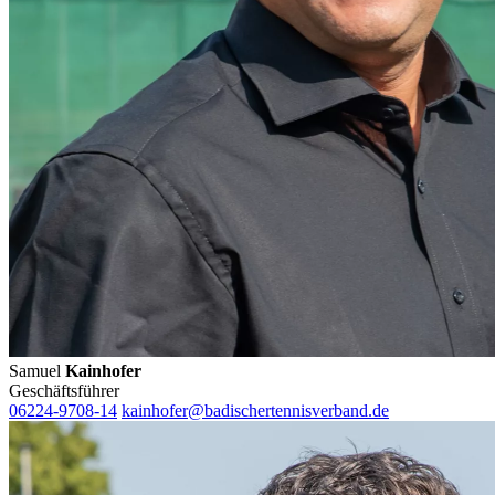
Samuel
Kainhofer
Geschäftsführer
06224-9708-14
kainhofer@badischertennisverband.de