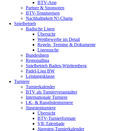
BTV-App
Partner & Sponsoren
BTV-Tennisreisen
Nachhaltigkeit N!-Charta
Spielbetrieb
Badische Ligen
Übersicht
Wettbewerbe im Detail
Regeln, Termine & Dokumente
Ligensuche
Bundesligen
Regionalliga
Spielbetrieb Baden-Württemberg
Padel-Liga BW
Leistungsklasse
Turniere
Turnierkalender
BTV als Turnierveranstalter
Internationale Turniere
LK- & Ranglistenturniere
Jüngstenturniere
Übersicht
BTV-Turnierformate
VR-Talentiade
Jüngsten-Turnierkalender