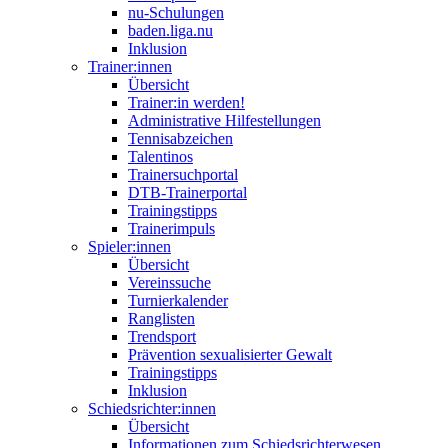
nu-Schulungen
baden.liga.nu
Inklusion
Trainer:innen
Übersicht
Trainer:in werden!
Administrative Hilfestellungen
Tennisabzeichen
Talentinos
Trainersuchportal
DTB-Trainerportal
Trainingstipps
Trainerimpuls
Spieler:innen
Übersicht
Vereinssuche
Turnierkalender
Ranglisten
Trendsport
Prävention sexualisierter Gewalt
Trainingstipps
Inklusion
Schiedsrichter:innen
Übersicht
Informationen zum Schiedsrichterwesen