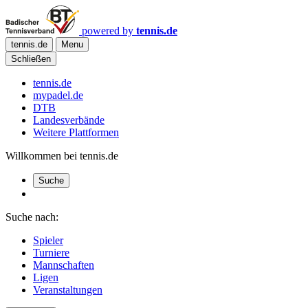
powered by
tennis.de
tennis.de
Menu
Schließen
tennis.de
mypadel.de
DTB
Landesverbände
Weitere Plattformen
Willkommen bei tennis.de
Suche
Suche nach:
Spieler
Turniere
Mannschaften
Ligen
Veranstaltungen