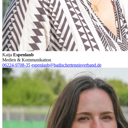
Katja
Espenlaub
Medien & Kommunikation
06224-9708-35
espenlaub@badischertennisverband.de