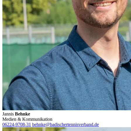
Jannis
Behnke
Medien & Kommunikation
06224-9708-31
behnke@badischertennisverband.de