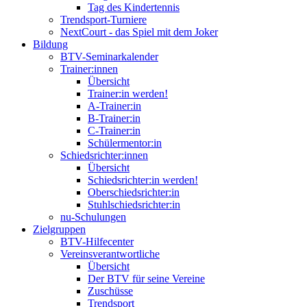
Tag des Kindertennis
Trendsport-Turniere
NextCourt - das Spiel mit dem Joker
Bildung
BTV-Seminarkalender
Trainer:innen
Übersicht
Trainer:in werden!
A-Trainer:in
B-Trainer:in
C-Trainer:in
Schülermentor:in
Schiedsrichter:innen
Übersicht
Schiedsrichter:in werden!
Oberschiedsrichter:in
Stuhlschiedsrichter:in
nu-Schulungen
Zielgruppen
BTV-Hilfecenter
Vereinsverantwortliche
Übersicht
Der BTV für seine Vereine
Zuschüsse
Trendsport