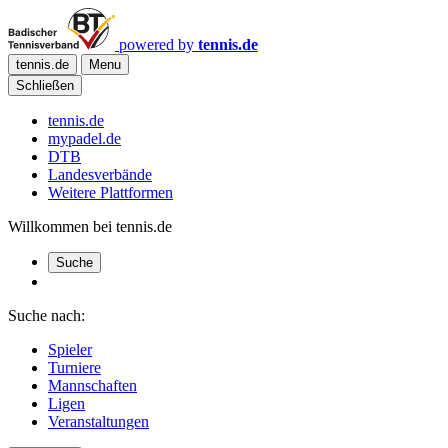
powered by
tennis.de
tennis.de
Menu
Schließen
tennis.de
mypadel.de
DTB
Landesverbände
Weitere Plattformen
Willkommen bei tennis.de
Suche
Suche nach:
Spieler
Turniere
Mannschaften
Ligen
Veranstaltungen