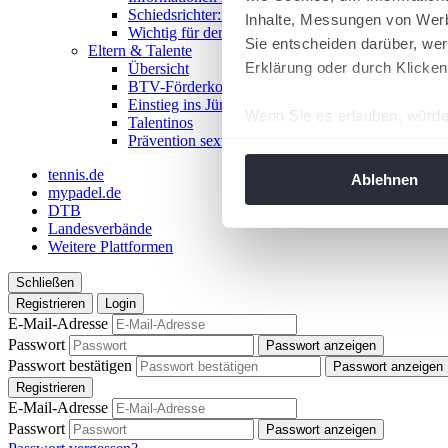
Schiedsrichter:in werden!
Inhalte, Messungen von Werb
Wichtig für den Spieltag
Sie entscheiden darüber, wer
Eltern & Talente
Erklärung oder durch Klicken
Übersicht
BTV-Förderkonzept
Einstieg ins Jüngstentennis
Wenn Sie es erlauben, würde
Talentinos
Prävention sexualisierter Gewalt
Informationen über Ih
Ihr Gerät durch aktiv
tennis.de
Ablehnen
mypadel.de
Erfahren Sie mehr darüber, w
DTB
Einzelheiten
fest.
Landesverbände
Weitere Plattformen
Wir verwenden Cookies, um I
Schließen
und die Zugriffe auf unsere 
Registrieren
Login
Website an unsere Partner fü
E-Mail-Adresse
möglicherweise mit weiteren
Passwort
Passwort anzeigen
der Dienste gesammelt habe
Passwort bestätigen
Passwort anzeigen
angepasst werden.
Registrieren
E-Mail-Adresse
Passwort
Passwort anzeigen