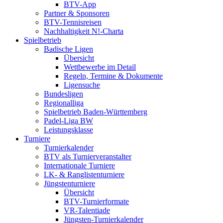
BTV-App
Partner & Sponsoren
BTV-Tennisreisen
Nachhaltigkeit N!-Charta
Spielbetrieb
Badische Ligen
Übersicht
Wettbewerbe im Detail
Regeln, Termine & Dokumente
Ligensuche
Bundesligen
Regionalliga
Spielbetrieb Baden-Württemberg
Padel-Liga BW
Leistungsklasse
Turniere
Turnierkalender
BTV als Turnierveranstalter
Internationale Turniere
LK- & Ranglistenturniere
Jüngstenturniere
Übersicht
BTV-Turnierformate
VR-Talentiade
Jüngsten-Turnierkalender