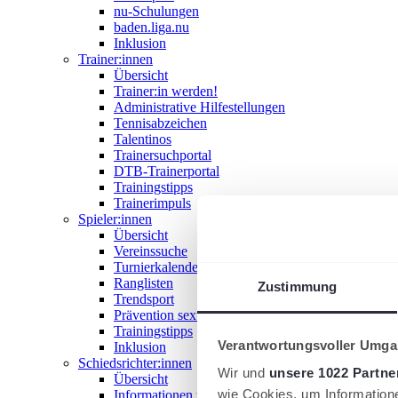
nu-Schulungen
baden.liga.nu
Inklusion
Trainer:innen
Übersicht
Trainer:in werden!
Administrative Hilfestellungen
Tennisabzeichen
Talentinos
Trainersuchportal
DTB-Trainerportal
Trainingstipps
Trainerimpuls
Spieler:innen
Übersicht
Vereinssuche
Turnierkalender
Ranglisten
Zustimmung
Trendsport
Prävention sexualisierter Gewalt
Trainingstipps
Verantwortungsvoller Umgan
Inklusion
Schiedsrichter:innen
Wir und
unsere 1022 Partne
Übersicht
wie Cookies, um Information
Informationen zum Schiedsrichterwesen