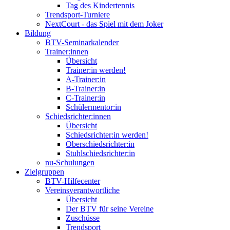
Tag des Kindertennis
Trendsport-Turniere
NextCourt - das Spiel mit dem Joker
Bildung
BTV-Seminarkalender
Trainer:innen
Übersicht
Trainer:in werden!
A-Trainer:in
B-Trainer:in
C-Trainer:in
Schülermentor:in
Schiedsrichter:innen
Übersicht
Schiedsrichter:in werden!
Oberschiedsrichter:in
Stuhlschiedsrichter:in
nu-Schulungen
Zielgruppen
BTV-Hilfecenter
Vereinsverantwortliche
Übersicht
Der BTV für seine Vereine
Zuschüsse
Trendsport