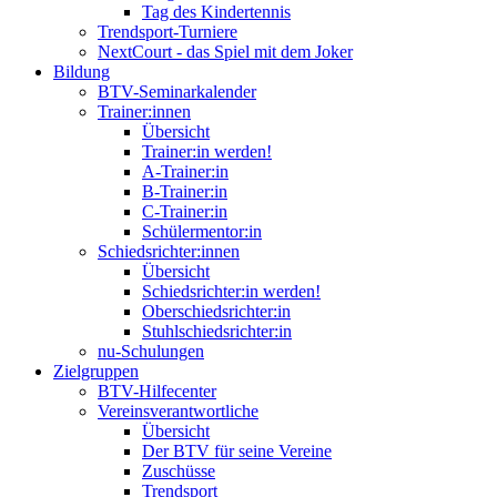
Tag des Kindertennis
Trendsport-Turniere
NextCourt - das Spiel mit dem Joker
Bildung
BTV-Seminarkalender
Trainer:innen
Übersicht
Trainer:in werden!
A-Trainer:in
B-Trainer:in
C-Trainer:in
Schülermentor:in
Schiedsrichter:innen
Übersicht
Schiedsrichter:in werden!
Oberschiedsrichter:in
Stuhlschiedsrichter:in
nu-Schulungen
Zielgruppen
BTV-Hilfecenter
Vereinsverantwortliche
Übersicht
Der BTV für seine Vereine
Zuschüsse
Trendsport