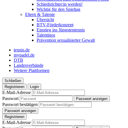
Schiedsrichter:in werden!
Wichtig für den Spieltag
Eltern & Talente
Übersicht
BTV-Förderkonzept
Einstieg ins Jüngstentennis
Talentinos
Prävention sexualisierter Gewalt
tennis.de
mypadel.de
DTB
Landesverbände
Weitere Plattformen
Schließen
Registrieren
Login
E-Mail-Adresse
Passwort
Passwort anzeigen
Passwort bestätigen
Passwort anzeigen
Registrieren
E-Mail-Adresse