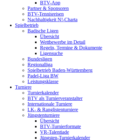
BTV-App
Partner & Sponsoren
BTV-Tennisreisen
Nachhaltigkeit N!-Charta
Spielbetrieb
Badische Ligen
Übersicht
Wettbewerbe im Detail
Regeln, Termine & Dokumente
Ligensuche
Bundesligen
Regionalliga
Spielbetrieb Baden-Württemberg
Padel-Liga BW
Leistungsklasse
Turniere
Turnierkalender
BTV als Turnierveranstalter
Internationale Turniere
LK- & Ranglistenturniere
Jüngstenturniere
Übersicht
BTV-Turnierformate
VR-Talentiade
Jüngsten-Turnierkalender