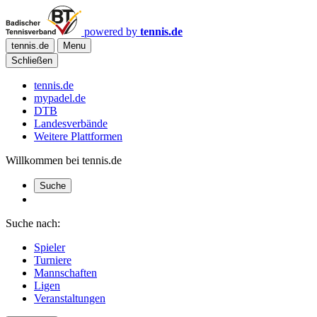
powered by
tennis.de
tennis.de
Menu
Schließen
tennis.de
mypadel.de
DTB
Landesverbände
Weitere Plattformen
Willkommen bei tennis.de
Suche
Suche nach:
Spieler
Turniere
Mannschaften
Ligen
Veranstaltungen