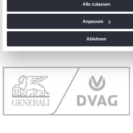
Alle zulassen
Meter genau sein können
Ihr Gerät durch aktives Scannen nach bestimmten Me
identifizieren
Anpassen
Erfahren Sie mehr darüber, wie Ihre persönlichen Daten vera
Sie Ihre Präferenzen im
Abschnitt Einzelheiten
fest.
Ablehnen
Wir verwenden Cookies, um Inhalte und Anzeigen zu personal
soziale Medien anbieten zu können und die Zugriffe auf uns
analysieren. Außerdem geben wir Informationen zu Ihrer Ve
an unsere Partner für soziale Medien, Werbung und Analysen
führen diese Informationen möglicherweise mit weiteren Da
ihnen bereitgestellt haben oder die sie im Rahmen Ihrer Nut
gesammelt haben. Die
Cookie-Einstellungen
können jederze
Footer aufgerufen und angepasst werden.