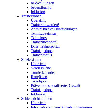
nu-Schulungen
baden.liga.nu
Inklusion
Trainer:innen
Übersicht
Trainer:in werden!
Administrative Hilfestellungen
Tennisabzeichen
Talentinos
Trainersuchportal
DTB-Trainerportal
Trainingstipps
Trainerimpuls
Spieler:innen
Übersicht
Vereinssuche
Turnierkalender
Ranglisten
Trendsport
Prävention sexualisierter Gewalt
Trainingstipps
Inklusion
Schiedsrichter:innen
Übersicht
Informationen zum Schiedsrichterwesen