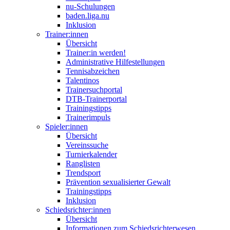
nu-Schulungen
baden.liga.nu
Inklusion
Trainer:innen
Übersicht
Trainer:in werden!
Administrative Hilfestellungen
Tennisabzeichen
Talentinos
Trainersuchportal
DTB-Trainerportal
Trainingstipps
Trainerimpuls
Spieler:innen
Übersicht
Vereinssuche
Turnierkalender
Ranglisten
Trendsport
Prävention sexualisierter Gewalt
Trainingstipps
Inklusion
Schiedsrichter:innen
Übersicht
Informationen zum Schiedsrichterwesen