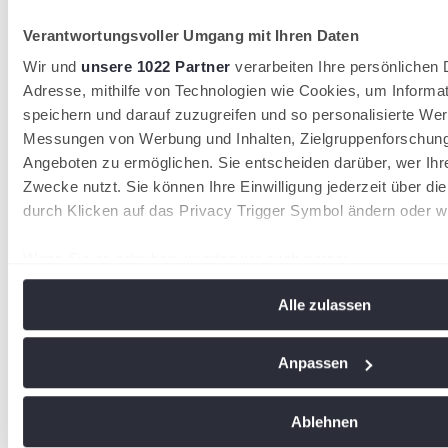
Verantwortungsvoller Umgang mit Ihren Daten
Wir und
unsere 1022 Partner
verarbeiten Ihre persönlichen D
Adresse, mithilfe von Technologien wie Cookies, um Informa
speichern und darauf zuzugreifen und so personalisierte Wer
Messungen von Werbung und Inhalten, Zielgruppenforschun
Angeboten zu ermöglichen. Sie entscheiden darüber, wer Ihr
Zwecke nutzt. Sie können Ihre Einwilligung jederzeit über di
durch Klicken auf das Privacy Trigger Symbol ändern oder w
Wenn Sie es erlauben, würden wir auch gerne:
Informationen über Ihre geografische Lage erfassen, 
Alle zulassen
Meter genau sein können
Ihr Gerät durch aktives Scannen nach bestimmten Me
identifizieren
Anpassen
Erfahren Sie mehr darüber, wie Ihre persönlichen Daten vera
Sie Ihre Präferenzen im
Abschnitt Einzelheiten
fest.
Ablehnen