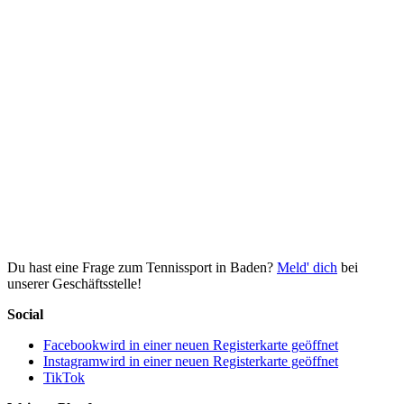
Du hast eine Frage zum Tennissport in Baden?
Meld' dich
bei
unserer Geschäftsstelle!
Social
Facebook
wird in einer neuen Registerkarte geöffnet
Instagram
wird in einer neuen Registerkarte geöffnet
TikTok