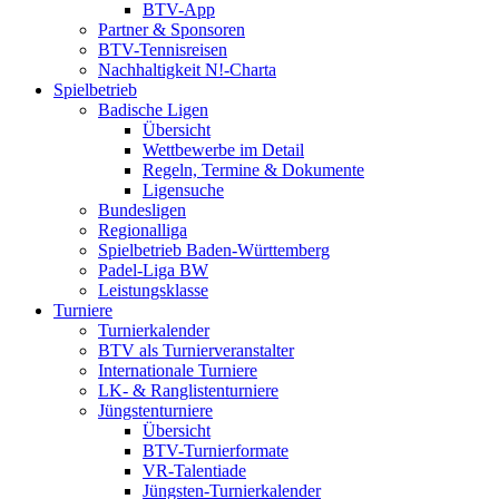
BTV-App
Partner & Sponsoren
BTV-Tennisreisen
Nachhaltigkeit N!-Charta
Spielbetrieb
Badische Ligen
Übersicht
Wettbewerbe im Detail
Regeln, Termine & Dokumente
Ligensuche
Bundesligen
Regionalliga
Spielbetrieb Baden-Württemberg
Padel-Liga BW
Leistungsklasse
Turniere
Turnierkalender
BTV als Turnierveranstalter
Internationale Turniere
LK- & Ranglistenturniere
Jüngstenturniere
Übersicht
BTV-Turnierformate
VR-Talentiade
Jüngsten-Turnierkalender