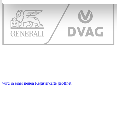
Wir verwenden Cookies, um Inhalte und Anzeigen zu personal
soziale Medien anbieten zu können und die Zugriffe auf uns
analysieren. Außerdem geben wir Informationen zu Ihrer Ve
an unsere Partner für soziale Medien, Werbung und Analysen
führen diese Informationen möglicherweise mit weiteren Da
ihnen bereitgestellt haben oder die sie im Rahmen Ihrer Nut
gesammelt haben. Die
Cookie-Einstellungen
können jederze
Footer aufgerufen und angepasst werden.
wird in einer neuen Registerkarte geöffnet