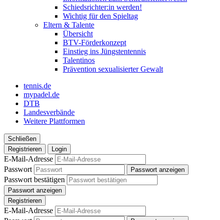
Schiedsrichter:in werden!
Wichtig für den Spieltag
Eltern & Talente
Übersicht
BTV-Förderkonzept
Einstieg ins Jüngstentennis
Talentinos
Prävention sexualisierter Gewalt
tennis.de
mypadel.de
DTB
Landesverbände
Weitere Plattformen
Schließen
Registrieren
Login
E-Mail-Adresse
Passwort
Passwort anzeigen
Passwort bestätigen
Passwort anzeigen
Registrieren
E-Mail-Adresse