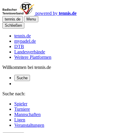
powered by
tennis.de
tennis.de
Menu
Schließen
tennis.de
mypadel.de
DTB
Landesverbände
Weitere Plattformen
Willkommen bei tennis.de
Suche
Suche nach:
Spieler
Turniere
Mannschaften
Ligen
Veranstaltungen