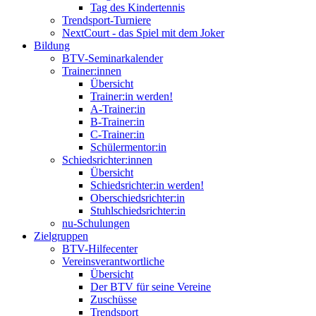
Tag des Kindertennis
Trendsport-Turniere
NextCourt - das Spiel mit dem Joker
Bildung
BTV-Seminarkalender
Trainer:innen
Übersicht
Trainer:in werden!
A-Trainer:in
B-Trainer:in
C-Trainer:in
Schülermentor:in
Schiedsrichter:innen
Übersicht
Schiedsrichter:in werden!
Oberschiedsrichter:in
Stuhlschiedsrichter:in
nu-Schulungen
Zielgruppen
BTV-Hilfecenter
Vereinsverantwortliche
Übersicht
Der BTV für seine Vereine
Zuschüsse
Trendsport