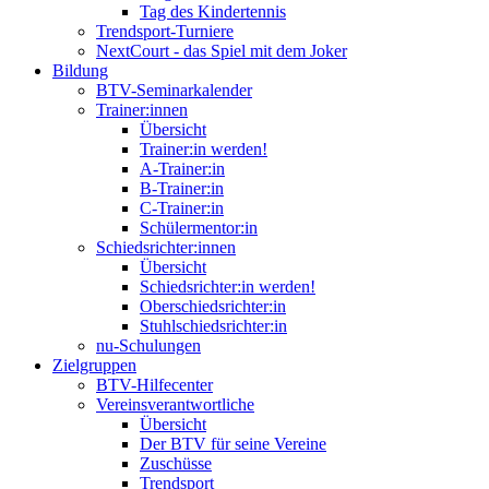
Tag des Kindertennis
Trendsport-Turniere
NextCourt - das Spiel mit dem Joker
Bildung
BTV-Seminarkalender
Trainer:innen
Übersicht
Trainer:in werden!
A-Trainer:in
B-Trainer:in
C-Trainer:in
Schülermentor:in
Schiedsrichter:innen
Übersicht
Schiedsrichter:in werden!
Oberschiedsrichter:in
Stuhlschiedsrichter:in
nu-Schulungen
Zielgruppen
BTV-Hilfecenter
Vereinsverantwortliche
Übersicht
Der BTV für seine Vereine
Zuschüsse
Trendsport