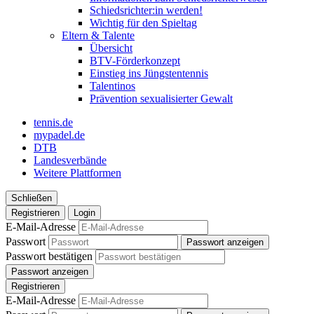
Schiedsrichter:in werden!
Wichtig für den Spieltag
Eltern & Talente
Übersicht
BTV-Förderkonzept
Einstieg ins Jüngstentennis
Talentinos
Prävention sexualisierter Gewalt
tennis.de
mypadel.de
DTB
Landesverbände
Weitere Plattformen
Schließen
Registrieren
Login
E-Mail-Adresse
Passwort
Passwort anzeigen
Passwort bestätigen
Passwort anzeigen
Registrieren
E-Mail-Adresse