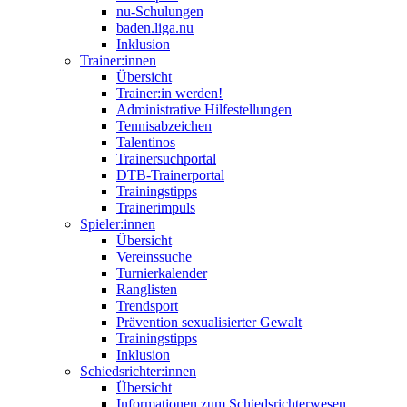
nu-Schulungen
baden.liga.nu
Inklusion
Trainer:innen
Übersicht
Trainer:in werden!
Administrative Hilfestellungen
Tennisabzeichen
Talentinos
Trainersuchportal
DTB-Trainerportal
Trainingstipps
Trainerimpuls
Spieler:innen
Übersicht
Vereinssuche
Turnierkalender
Ranglisten
Trendsport
Prävention sexualisierter Gewalt
Trainingstipps
Inklusion
Schiedsrichter:innen
Übersicht
Informationen zum Schiedsrichterwesen