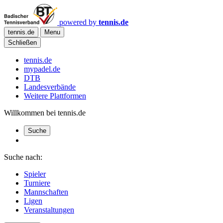
powered by
tennis.de
tennis.de
Menu
Schließen
tennis.de
mypadel.de
DTB
Landesverbände
Weitere Plattformen
Willkommen bei tennis.de
Suche
Suche nach:
Spieler
Turniere
Mannschaften
Ligen
Veranstaltungen