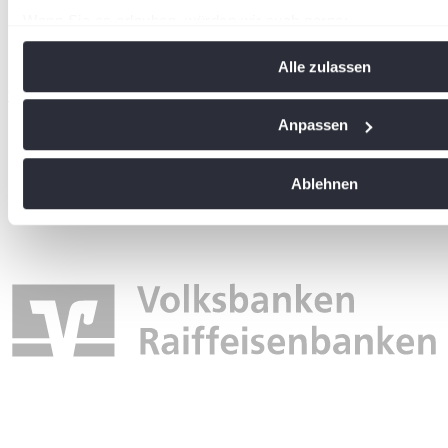
Wenn Sie es erlauben, würden wir auch gerne:
Informationen über Ihre geografische Lage erfassen, 
Alle zulassen
Meter genau sein können
wird in einer neuen Registerkarte geöffnet
Ihr Gerät durch aktives Scannen nach bestimmten Me
identifizieren
Anpassen
Erfahren Sie mehr darüber, wie Ihre persönlichen Daten vera
Sie Ihre Präferenzen im
Abschnitt Einzelheiten
fest.
Ablehnen
Wir verwenden Cookies, um Inhalte und Anzeigen zu personal
soziale Medien anbieten zu können und die Zugriffe auf uns
analysieren. Außerdem geben wir Informationen zu Ihrer Ve
an unsere Partner für soziale Medien, Werbung und Analysen
führen diese Informationen möglicherweise mit weiteren Da
ihnen bereitgestellt haben oder die sie im Rahmen Ihrer Nut
gesammelt haben. Die
Cookie-Einstellungen
können jederze
Footer aufgerufen und angepasst werden.