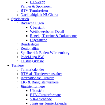
BTV-App
Partner & Sponsoren
BTV-Tennisreisen
Nachhaltigkeit N!-Charta
Spielbetrieb
Badische Ligen
Übersicht
Wettbewerbe im Detail
Regeln, Termine & Dokumente
Ligensuche
Bundesligen
Regionalliga
Spielbetrieb Baden-Württemberg
Padel-Liga BW
Leistungsklasse
Turniere
Turnierkalender
BTV als Turnierveranstalter
Internationale Turniere
LK- & Ranglistenturniere
Jüngstenturniere
Übersicht
BTV-Turnierformate
VR-Talentiade
Jüngsten-Turnierkalender