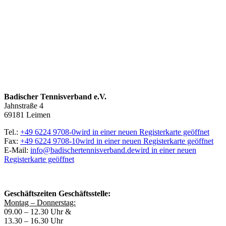
weiteren Daten zusammen, die Sie ihnen bereitgestellt
haben oder die sie im Rahmen Ihrer Nutzung der Dienste
gesammelt haben. Die
Cookie-Einstellungen
können
jederzeit über den Link im Footer aufgerufen und
angepasst werden.
Badischer Tennisverband e.V.
Jahnstraße 4
69181 Leimen
Tel.:
+49 6224 9708-0
wird in einer neuen Registerkarte geöffnet
Fax:
+49 6224 9708-10
wird in einer neuen Registerkarte geöffnet
E-Mail:
info@badischertennisverband.de
wird in einer neuen
Registerkarte geöffnet
Geschäftszeiten Geschäftsstelle:
Montag – Donnerstag:
09.00 – 12.30 Uhr &
13.30 – 16.30 Uhr