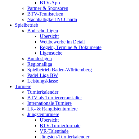
BTV-App
Partner & Sponsoren
BTV-Tennisreisen
Nachhaltigkeit N!-Charta
Spielbetrieb
Badische Ligen
Übersicht
Wettbewerbe im Detail
Regeln, Termine & Dokumente
Ligensuche
Bundesligen
Regionalliga
Spielbetrieb Baden-Württemberg
Padel-Liga BW
Leistungsklasse
Turniere
Turnierkalender
BTV als Turnierveranstalter
Internationale Turniere
LK- & Ranglistenturniere
Jüngstenturniere
Übersicht
BTV-Turnierformate
VR-Talentiade
Jüngsten-Turnierkalender