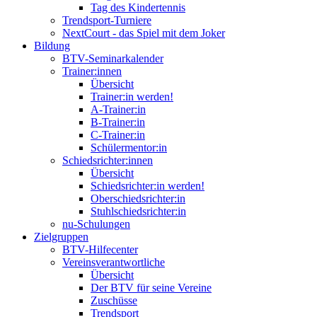
Tag des Kindertennis
Trendsport-Turniere
NextCourt - das Spiel mit dem Joker
Bildung
BTV-Seminarkalender
Trainer:innen
Übersicht
Trainer:in werden!
A-Trainer:in
B-Trainer:in
C-Trainer:in
Schülermentor:in
Schiedsrichter:innen
Übersicht
Schiedsrichter:in werden!
Oberschiedsrichter:in
Stuhlschiedsrichter:in
nu-Schulungen
Zielgruppen
BTV-Hilfecenter
Vereinsverantwortliche
Übersicht
Der BTV für seine Vereine
Zuschüsse
Trendsport