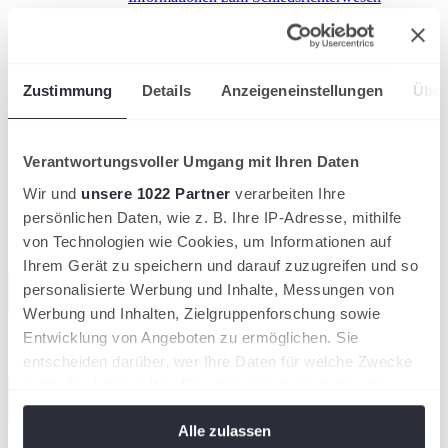
Schiedsrichter:in werden!
Wichtig für den Spieltag
Eltern & Talente
Übersicht
BTV-Förderkonzept
Zustimmung
Details
Anzeigeneinstellungen
Über
Einstieg ins Jüngstentennis
Talentinos
Prävention sexualisierter Gewalt
Verantwortungsvoller Umgang mit Ihren Daten
tennis.de
mypadel.de
Wir und
unsere 1022 Partner
verarbeiten Ihre
DTB
persönlichen Daten, wie z. B. Ihre IP-Adresse, mithilfe
Landesverbände
von Technologien wie Cookies, um Informationen auf
Weitere Plattformen
Ihrem Gerät zu speichern und darauf zuzugreifen und so
Schließen
personalisierte Werbung und Inhalte, Messungen von
Registrieren
Login
Werbung und Inhalten, Zielgruppenforschung sowie
E-Mail-Adresse
Entwicklung von Angeboten zu ermöglichen. Sie
Passwort
Passwort anzeigen
entscheiden darüber, wer Ihre Daten für welche Zwecke
Passwort bestätigen
nutzt. Sie können Ihre Einwilligung jederzeit über die
Passwort anzeigen
Cookie-Erklärung oder durch Klicken auf das Privacy
Registrieren
E-Mail-Adresse
Alle zulassen
Trigger Symbol ändern oder widerrufen