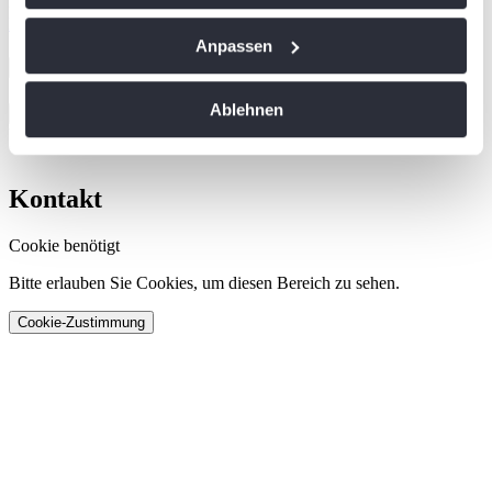
Passwort
Passwort anzeigen
Passwort vergessen?
Wenn Sie es erlauben, würden wir auch gerne:
Anpassen
Eingeloggt bleiben
Informationen über Ihre geografische Lage
Einloggen
Suche
erfassen, welche bis auf einige Meter genau sein
Ablehnen
Sucher
können
Vorschläge
Ihr Gerät durch aktives Scannen nach
bestimmten Merkmalen (Fingerprinting) identifizieren
Kontakt
Erfahren Sie mehr darüber, wie Ihre persönlichen Daten
verarbeitet werden, und legen Sie Ihre Präferenzen im
Cookie benötigt
Abschnitt Einzelheiten
fest.
Bitte erlauben Sie Cookies, um diesen Bereich zu sehen.
Wir verwenden Cookies, um Inhalte und Anzeigen zu
Cookie-Zustimmung
personalisieren, Funktionen für soziale Medien anbieten
zu können und die Zugriffe auf unsere Website zu
analysieren. Außerdem geben wir Informationen zu Ihrer
Verwendung unserer Website an unsere Partner für
soziale Medien, Werbung und Analysen weiter. Unsere
Partner führen diese Informationen möglicherweise mit