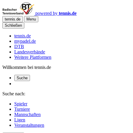
powered by
tennis.de
tennis.de
Menu
Schließen
tennis.de
mypadel.de
DTB
Landesverbände
Weitere Plattformen
Willkommen bei tennis.de
Suche
Suche nach:
Spieler
Turniere
Mannschaften
Ligen
Veranstaltungen