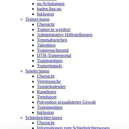
nu-Schulungen
baden.liga.nu
Inklusion
Trainer:innen
Übersicht
Trainer:in werden!
Administrative Hilfestellungen
Tennisabzeichen
Talentinos
Trainersuchportal
DTB-Trainerportal
Trainingstipps
Trainerimpuls
Spieler:innen
Übersicht
Vereinssuche
Turnierkalender
Ranglisten
Trendsport
Prävention sexualisierter Gewalt
Trainingstipps
Inklusion
Schiedsrichter:innen
Übersicht
Informationen zum Schiedsrichterwesen