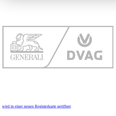
analysieren. Außerdem geben wir Informationen zu Ihrer Ve
an unsere Partner für soziale Medien, Werbung und Analysen
führen diese Informationen möglicherweise mit weiteren Da
ihnen bereitgestellt haben oder die sie im Rahmen Ihrer Nut
gesammelt haben. Die
Cookie-Einstellungen
können jederze
Footer aufgerufen und angepasst werden.
wird in einer neuen Registerkarte geöffnet