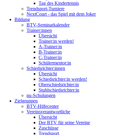
Tag des Kindertennis
Trendsport-Turniere
NextCourt - das Spiel mit dem Joker
Bildung
BTV-Seminarkalender
Trainer:innen
Übersicht
Trainer:in werden!
A-Trainer:in
B-Trainer:in
C-Trainer:in
Schülermentor:in
Schiedsrichter:innen
Übersicht
Schiedsrichter:in werden!
Oberschiedsrichter:in
Stuhlschiedsrichter:in
nu-Schulungen
Zielgruppen
BTV-Hilfecenter
Vereinsverantwortliche
Übersicht
Der BTV für seine Vereine
Zuschüsse
Trendsport