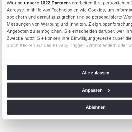
Wir und
unsere 1022 Partner
verarbeiten Ihre persönlichen D
Adresse, mithilfe von Technologien wie Cookies, um Informa
speichern und darauf zuzugreifen und so personalisierte Wer
Messungen von Werbung und Inhalten, Zielgruppenforschun
Angeboten zu ermöglichen. Sie entscheiden darüber, wer Ihr
Zwecke nutzt. Sie können Ihre Einwilligung jederzeit über di
durch Klicken auf das Privacy Trigger Symbol ändern oder w
Wenn Sie es erlauben, würden wir auch gerne:
Informationen über Ihre geografische Lage erfassen, 
Alle zulassen
Meter genau sein können
Ihr Gerät durch aktives Scannen nach bestimmten Me
identifizieren
Anpassen
Erfahren Sie mehr darüber, wie Ihre persönlichen Daten vera
Sie Ihre Präferenzen im
Abschnitt Einzelheiten
fest.
Ablehnen
Wir verwenden Cookies, um Inhalte und Anzeigen zu personal
soziale Medien anbieten zu können und die Zugriffe auf uns