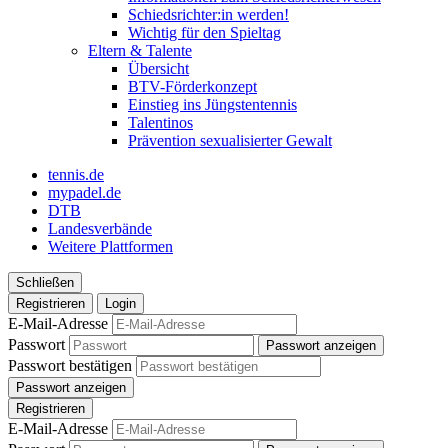
Schiedsrichter:in werden!
Wichtig für den Spieltag
Eltern & Talente
Übersicht
BTV-Förderkonzept
Einstieg ins Jüngstentennis
Talentinos
Prävention sexualisierter Gewalt
tennis.de
mypadel.de
DTB
Landesverbände
Weitere Plattformen
Schließen
Registrieren
Login
E-Mail-Adresse
Passwort
Passwort anzeigen
Passwort bestätigen
Passwort anzeigen
Registrieren
E-Mail-Adresse