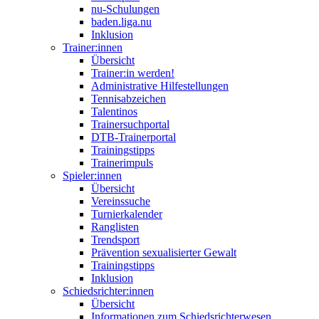
nu-Schulungen
baden.liga.nu
Inklusion
Trainer:innen
Übersicht
Trainer:in werden!
Administrative Hilfestellungen
Tennisabzeichen
Talentinos
Trainersuchportal
DTB-Trainerportal
Trainingstipps
Trainerimpuls
Spieler:innen
Übersicht
Vereinssuche
Turnierkalender
Ranglisten
Trendsport
Prävention sexualisierter Gewalt
Trainingstipps
Inklusion
Schiedsrichter:innen
Übersicht
Informationen zum Schiedsrichterwesen