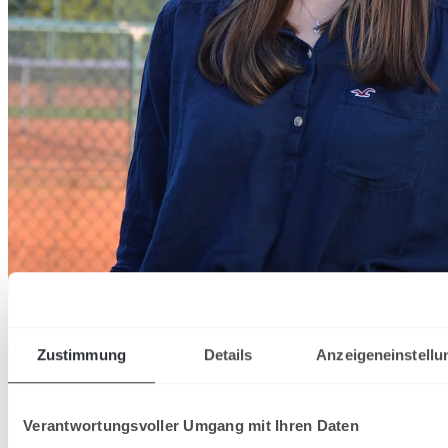
Ellen
Moser
BA-Studentin
06224-9708-16
moser@badischertennisverband.de
Zustimmung
Details
Anzeigeneinstellu
Offizielle Partner
Verantwortungsvoller Umgang mit Ihren Daten