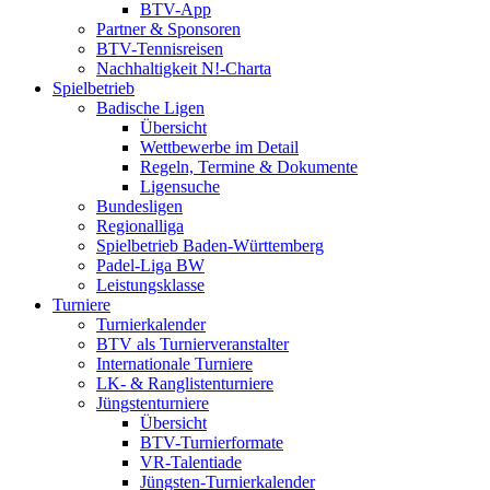
BTV-App
Partner & Sponsoren
BTV-Tennisreisen
Nachhaltigkeit N!-Charta
Spielbetrieb
Badische Ligen
Übersicht
Wettbewerbe im Detail
Regeln, Termine & Dokumente
Ligensuche
Bundesligen
Regionalliga
Spielbetrieb Baden-Württemberg
Padel-Liga BW
Leistungsklasse
Turniere
Turnierkalender
BTV als Turnierveranstalter
Internationale Turniere
LK- & Ranglistenturniere
Jüngstenturniere
Übersicht
BTV-Turnierformate
VR-Talentiade
Jüngsten-Turnierkalender