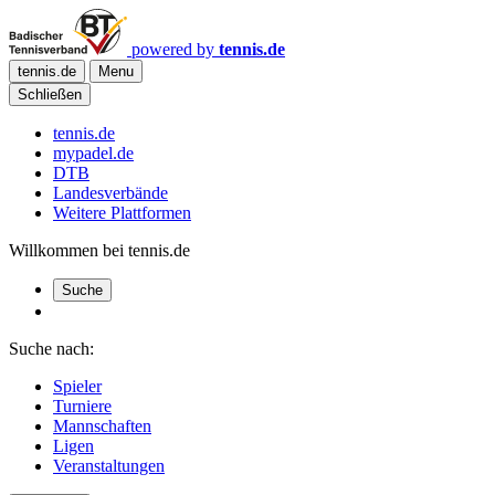
powered by
tennis.de
tennis.de
Menu
Schließen
tennis.de
mypadel.de
DTB
Landesverbände
Weitere Plattformen
Willkommen bei tennis.de
Suche
Suche nach:
Spieler
Turniere
Mannschaften
Ligen
Veranstaltungen