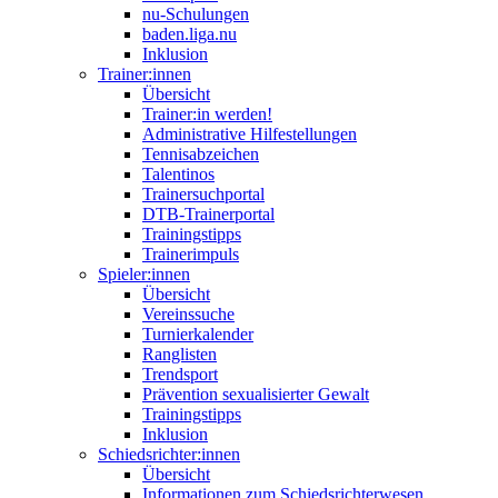
nu-Schulungen
baden.liga.nu
Inklusion
Trainer:innen
Übersicht
Trainer:in werden!
Administrative Hilfestellungen
Tennisabzeichen
Talentinos
Trainersuchportal
DTB-Trainerportal
Trainingstipps
Trainerimpuls
Spieler:innen
Übersicht
Vereinssuche
Turnierkalender
Ranglisten
Trendsport
Prävention sexualisierter Gewalt
Trainingstipps
Inklusion
Schiedsrichter:innen
Übersicht
Informationen zum Schiedsrichterwesen