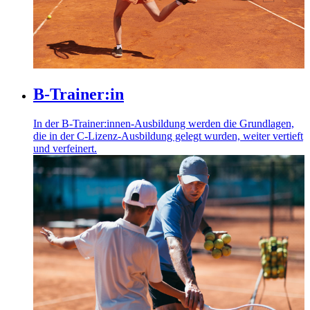
führen diese Informationen möglicherweise mit weiteren
Daten zusammen, die Sie ihnen bereitgestellt haben oder
die sie im Rahmen Ihrer Nutzung der Dienste gesammelt
haben. Die
Cookie-Einstellungen
können jederzeit über
den Link im Footer aufgerufen und angepasst werden.
B-Trainer:in
In der B-Trainer:innen-Ausbildung werden die Grundlagen,
die in der C-Lizenz-Ausbildung gelegt wurden, weiter vertieft
und verfeinert.