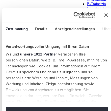
B-Trainer:in
C-Trainer:in
Schülermentor:
Traineraus- und -fortbildung
Zustimmung
Details
Anzeigeneinstellungen
Über
Gute Trainer:innen sind Voraussetzung, um die spielerische Qualität
auf den Plätzen hochzuhalten. Deshalb setzen wir uns intensiv mit
Verantwortungsvoller Umgang mit Ihren Daten
den Themen Traineraus- und -fortbildung auseinander und bieten
hier zahlreiche Seminare und Lehrgänge an. Klick' dich durch die
Wir und
unsere 1022 Partner
verarbeiten Ihre
folgenden Seiten und erfahre alles zu den Traineraus- und -
fortbildungsmöglichkeiten.
persönlichen Daten, wie z. B. Ihre IP-Adresse, mithilfe von
Technologien wie Cookies, um Informationen auf Ihrem
Gerät zu speichern und darauf zuzugreifen und so
Trainer:in werden!
personalisierte Werbung und Inhalte, Messungen von
Werbung und Inhalten, Zielgruppenforschung sowie
Trainer oder Trainerin sein, ist ein Job, der dir jeden Tag Spaß
macht und sehr abwechslungsreich ist. Hier erfährst du alles
Entwicklung von Angeboten zu ermöglichen. Sie
Wissenswerte zur Traineraus- und Fortbildung.
entscheiden darüber, wer Ihre Daten für welche Zwecke
nutzt. Sie können Ihre Einwilligung jederzeit über die
Cookie-Erklärung oder durch Klicken auf das Privacy