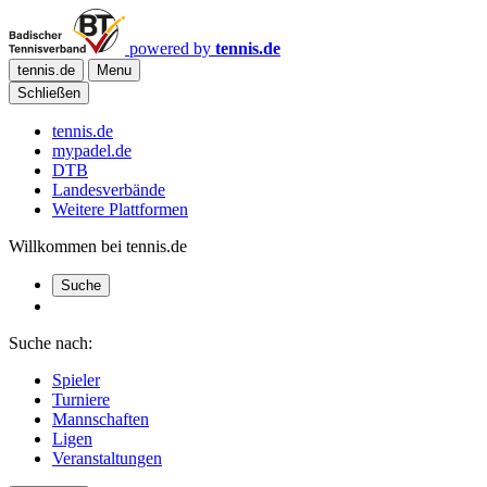
powered by
tennis.de
tennis.de
Menu
Schließen
tennis.de
mypadel.de
DTB
Landesverbände
Weitere Plattformen
Willkommen bei tennis.de
Suche
Suche nach:
Spieler
Turniere
Mannschaften
Ligen
Veranstaltungen