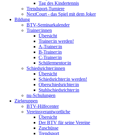
Tag des Kindertennis
Trendsport-Turniere
NextCourt - das Spiel mit dem Joker
Bildung
BTV-Seminarkalender
Trainer:innen
Übersicht
Trainer:in werden!
A-Trainer:in
B-Trainer:in
C-Trainer:in
Schülermentor:in
Schiedsrichter:innen
Übersicht
Schiedsrichter:in werden!
Oberschiedsrichter:in
Stuhlschiedsrichter:in
nu-Schulungen
Zielgruppen
BTV-Hilfecenter
Vereinsverantwortliche
Übersicht
Der BTV für seine Vereine
Zuschüsse
Trendsport