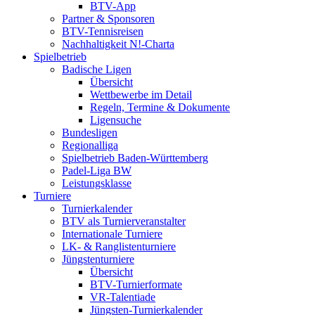
BTV-App
Partner & Sponsoren
BTV-Tennisreisen
Nachhaltigkeit N!-Charta
Spielbetrieb
Badische Ligen
Übersicht
Wettbewerbe im Detail
Regeln, Termine & Dokumente
Ligensuche
Bundesligen
Regionalliga
Spielbetrieb Baden-Württemberg
Padel-Liga BW
Leistungsklasse
Turniere
Turnierkalender
BTV als Turnierveranstalter
Internationale Turniere
LK- & Ranglistenturniere
Jüngstenturniere
Übersicht
BTV-Turnierformate
VR-Talentiade
Jüngsten-Turnierkalender