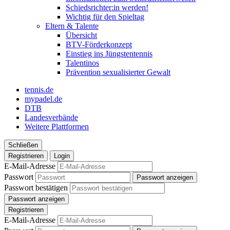
Schiedsrichter:in werden!
Wichtig für den Spieltag
Eltern & Talente
Übersicht
BTV-Förderkonzept
Einstieg ins Jüngstentennis
Talentinos
Prävention sexualisierter Gewalt
tennis.de
mypadel.de
DTB
Landesverbände
Weitere Plattformen
Schließen
Registrieren
Login
E-Mail-Adresse
Passwort
Passwort anzeigen
Passwort bestätigen
Passwort anzeigen
Registrieren
E-Mail-Adresse