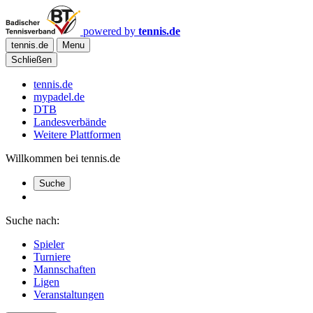
powered by
tennis.de
tennis.de
Menu
Schließen
tennis.de
mypadel.de
DTB
Landesverbände
Weitere Plattformen
Willkommen bei tennis.de
Suche
Suche nach:
Spieler
Turniere
Mannschaften
Ligen
Veranstaltungen