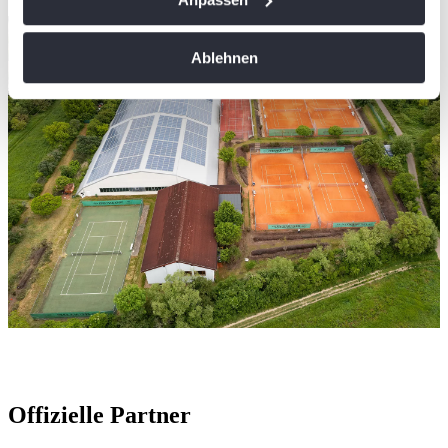
Informationen über Ihre geografische Lage
erfassen, welche bis auf einige Meter genau sein
Ablehnen
können
Ihr Gerät durch aktives Scannen nach
bestimmten Merkmalen (Fingerprinting) identifizieren
Erfahren Sie mehr darüber, wie Ihre persönlichen Daten
verarbeitet werden, und legen Sie Ihre Präferenzen im
Abschnitt Einzelheiten
fest.
Wir verwenden Cookies, um Inhalte und Anzeigen zu
personalisieren, Funktionen für soziale Medien anbieten
zu können und die Zugriffe auf unsere Website zu
analysieren. Außerdem geben wir Informationen zu Ihrer
Verwendung unserer Website an unsere Partner für
soziale Medien, Werbung und Analysen weiter. Unsere
Partner führen diese Informationen möglicherweise mit
weiteren Daten zusammen, die Sie ihnen bereitgestellt
Offizielle Partner
haben oder die sie im Rahmen Ihrer Nutzung der Dienste