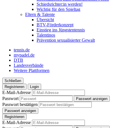
Schiedsrichter:in werden!
Wichtig für den Spieltag
Eltern & Talente
Übersicht
BTV-Förderkonzept
Einstieg ins Jüngstentennis
Talentinos
Prävention sexualisierter Gewalt
tennis.de
mypadel.de
DTB
Landesverbände
Weitere Plattformen
Schließen
Registrieren
Login
E-Mail-Adresse
Passwort
Passwort anzeigen
Passwort bestätigen
Passwort anzeigen
Registrieren
E-Mail-Adresse