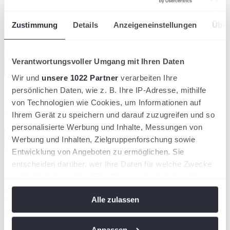
Zustimmung
Details
Anzeigeneinstellungen
Über
Verantwortungsvoller Umgang mit Ihren Daten
Wir und
unsere 1022 Partner
verarbeiten Ihre
persönlichen Daten, wie z. B. Ihre IP-Adresse, mithilfe
von Technologien wie Cookies, um Informationen auf
Anfahrt ins LLZ Leimen
Ihrem Gerät zu speichern und darauf zuzugreifen und so
personalisierte Werbung und Inhalte, Messungen von
Mit dem ÖPNV
Werbung und Inhalten, Zielgruppenforschung sowie
Mit dem Auto
Entwicklung von Angeboten zu ermöglichen. Sie
entscheiden darüber, wer Ihre Daten für welche Zwecke
nutzt. Sie können Ihre Einwilligung jederzeit über die
Badischer Tennisverband e.V.
Cookie-Erklärung oder durch Klicken auf das Privacy
Jahnstraße 4
69181 Leimen
Alle zulassen
Trigger Symbol ändern oder widerrufen
Telefon:
06224-9708-0
E-Mail:
info@badischertennisverband.de
Wenn Sie es erlauben, würden wir auch gerne:
Anpassen