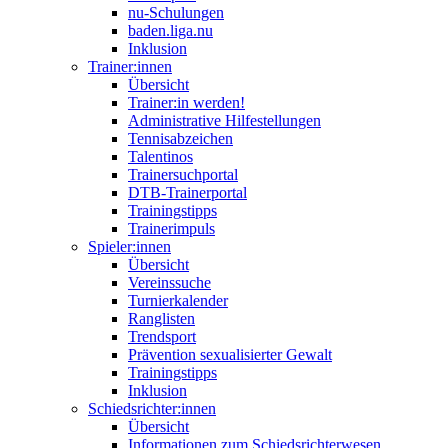
nu-Schulungen
baden.liga.nu
Inklusion
Trainer:innen
Übersicht
Trainer:in werden!
Administrative Hilfestellungen
Tennisabzeichen
Talentinos
Trainersuchportal
DTB-Trainerportal
Trainingstipps
Trainerimpuls
Spieler:innen
Übersicht
Vereinssuche
Turnierkalender
Ranglisten
Trendsport
Prävention sexualisierter Gewalt
Trainingstipps
Inklusion
Schiedsrichter:innen
Übersicht
Informationen zum Schiedsrichterwesen