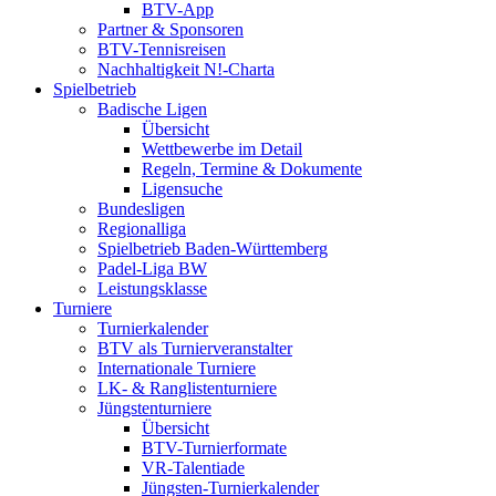
BTV-App
Partner & Sponsoren
BTV-Tennisreisen
Nachhaltigkeit N!-Charta
Spielbetrieb
Badische Ligen
Übersicht
Wettbewerbe im Detail
Regeln, Termine & Dokumente
Ligensuche
Bundesligen
Regionalliga
Spielbetrieb Baden-Württemberg
Padel-Liga BW
Leistungsklasse
Turniere
Turnierkalender
BTV als Turnierveranstalter
Internationale Turniere
LK- & Ranglistenturniere
Jüngstenturniere
Übersicht
BTV-Turnierformate
VR-Talentiade
Jüngsten-Turnierkalender