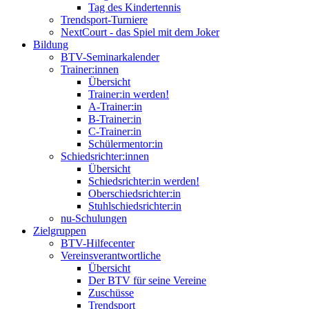
Tag des Kindertennis
Trendsport-Turniere
NextCourt - das Spiel mit dem Joker
Bildung
BTV-Seminarkalender
Trainer:innen
Übersicht
Trainer:in werden!
A-Trainer:in
B-Trainer:in
C-Trainer:in
Schülermentor:in
Schiedsrichter:innen
Übersicht
Schiedsrichter:in werden!
Oberschiedsrichter:in
Stuhlschiedsrichter:in
nu-Schulungen
Zielgruppen
BTV-Hilfecenter
Vereinsverantwortliche
Übersicht
Der BTV für seine Vereine
Zuschüsse
Trendsport