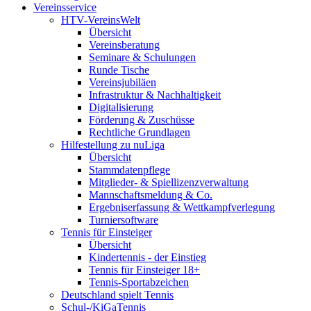
Vereinsservice
HTV-VereinsWelt
Übersicht
Vereinsberatung
Seminare & Schulungen
Runde Tische
Vereinsjubiläen
Infrastruktur & Nachhaltigkeit
Digitalisierung
Förderung & Zuschüsse
Rechtliche Grundlagen
Hilfestellung zu nuLiga
Übersicht
Stammdatenpflege
Mitglieder- & Spiellizenzverwaltung
Mannschaftsmeldung & Co.
Ergebniserfassung & Wettkampfverlegung
Turniersoftware
Tennis für Einsteiger
Übersicht
Kindertennis - der Einstieg
Tennis für Einsteiger 18+
Tennis-Sportabzeichen
Deutschland spielt Tennis
Schul-/KiGaTennis