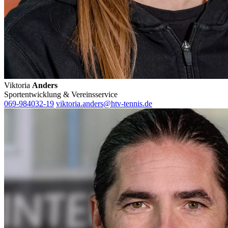
Viktoria
Anders
Sportentwicklung & Vereinsservice
069-984032-19
viktoria.anders@htv-tennis.de