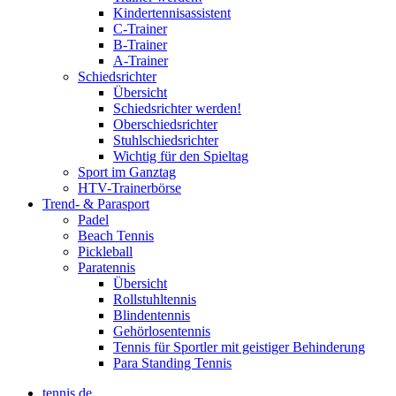
Kindertennisassistent
C-Trainer
B-Trainer
A-Trainer
Schiedsrichter
Übersicht
Schiedsrichter werden!
Oberschiedsrichter
Stuhlschiedsrichter
Wichtig für den Spieltag
Sport im Ganztag
HTV-Trainerbörse
Trend- & Parasport
Padel
Beach Tennis
Pickleball
Paratennis
Übersicht
Rollstuhltennis
Blindentennis
Gehörlosentennis
Tennis für Sportler mit geistiger Behinderung
Para Standing Tennis
tennis.de