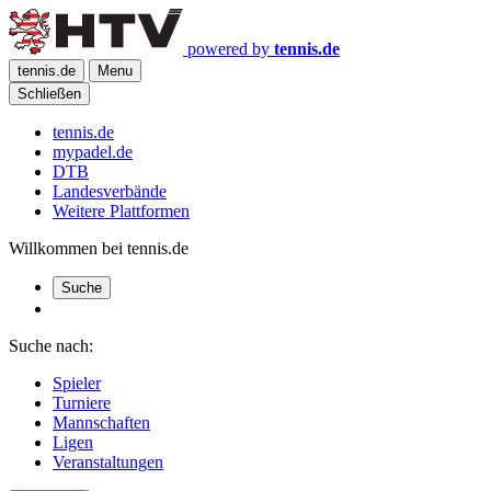
powered by
tennis.de
tennis.de
Menu
Schließen
tennis.de
mypadel.de
DTB
Landesverbände
Weitere Plattformen
Willkommen bei tennis.de
Suche
Suche nach:
Spieler
Turniere
Mannschaften
Ligen
Veranstaltungen