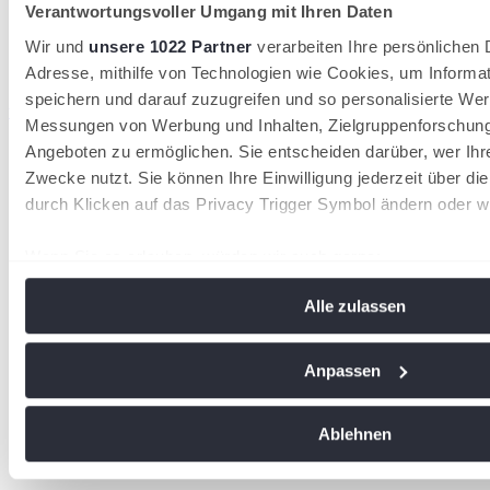
Verantwortungsvoller Umgang mit Ihren Daten
Wir und
unsere 1022 Partner
verarbeiten Ihre persönlichen D
Adresse, mithilfe von Technologien wie Cookies, um Informa
speichern und darauf zuzugreifen und so personalisierte Wer
wird in einer neuen Registerkarte geöffnet
Messungen von Werbung und Inhalten, Zielgruppenforschun
Angeboten zu ermöglichen. Sie entscheiden darüber, wer Ihr
Zwecke nutzt. Sie können Ihre Einwilligung jederzeit über di
durch Klicken auf das Privacy Trigger Symbol ändern oder w
Wenn Sie es erlauben, würden wir auch gerne:
Informationen über Ihre geografische Lage erfassen, 
Alle zulassen
Meter genau sein können
Ihr Gerät durch aktives Scannen nach bestimmten Me
identifizieren
Anpassen
Erfahren Sie mehr darüber, wie Ihre persönlichen Daten vera
Sie Ihre Präferenzen im
Abschnitt Einzelheiten
fest.
Ablehnen
Wir verwenden Cookies, um Inhalte und Anzeigen zu personal