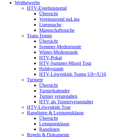
Wettbewerbe
HTV-Ergebnisportal
Übersicht
Vereinsportal nuLiga
Ligensuche
Mannschaftssuche
Team-Tennis
Übersicht
Sommer-Medenrunde
Winter-Medenrunde
HTV-Pokal
HTV-Summer-Mixed Tour
Hobbyrunde
HTV-Löwenkids Teams U8+/U10
Turniere
Übersicht
Turnierkalender
Turnier veranstalten
HTV als Turnierveranstalter
HTV-Löwenkids Tour
Ranglisten & Leistungsklasse
Übersicht
Leistungsklasse
Ranglisten
Regeln & Dokumente