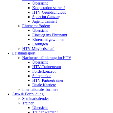
Übersicht
Kooperation starten!
HTV-Grundschulcup
Sport im Ganztag
Jugend trainiert
Ehrenamt fördern
Übersicht
Einstieg ins Ehrenamt
Ehrenamt gewinnen
Ehrungen
HTV-Mitgliedschaft
Leistungssport
Nachwuchsförderung im HTV
Übersicht
HTV-Trainerteam
Förderkonzept
Stützpunkte
HTV-Partnertrainer
Duale Karriere
Internationale Turniere
Aus- & Fortbildung
Seminarkalender
Trainer
Übersicht
Trainer werden!