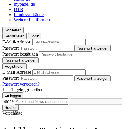
mypadel.de
DTB
Landesverbände
Weitere Plattformen
Schließen
Registrieren
Login
E-Mail-Adresse
Passwort
Passwort anzeigen
Passwort bestätigen
Passwort anzeigen
Registrieren
E-Mail-Adresse
Passwort
Passwort anzeigen
Passwort vergessen?
Eingeloggt bleiben
Einloggen
Suche
Sucher
Vorschläge