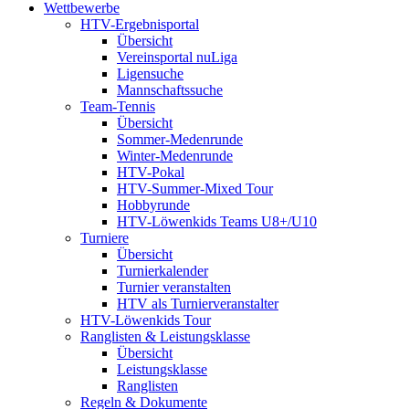
Wettbewerbe
HTV-Ergebnisportal
Übersicht
Vereinsportal nuLiga
Ligensuche
Mannschaftssuche
Team-Tennis
Übersicht
Sommer-Medenrunde
Winter-Medenrunde
HTV-Pokal
HTV-Summer-Mixed Tour
Hobbyrunde
HTV-Löwenkids Teams U8+/U10
Turniere
Übersicht
Turnierkalender
Turnier veranstalten
HTV als Turnierveranstalter
HTV-Löwenkids Tour
Ranglisten & Leistungsklasse
Übersicht
Leistungsklasse
Ranglisten
Regeln & Dokumente