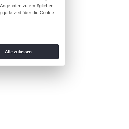
 Angeboten zu ermöglichen.
g jederzeit über die Cookie-
au sein können
zieren
Alle zulassen
hre Präferenzen im
Abschnitt
 Medien anbieten zu können
hrer Verwendung unserer
 führen diese Informationen
ie im Rahmen Ihrer Nutzung
 Footer aufgerufen und