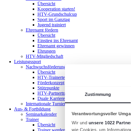
Übersicht
Kooperation starten!
HTV-Grundschulcup
Sport im Ganztag
Jugend trainiert
Ehrenamt fördern
Übersicht
Einstieg ins Ehrenamt
Ehrenamt gewinnen
Ehrungen
HTV-Mitgliedschaft
Leistungssport
Nachwuchsförderung im HTV
Übersicht
HTV-Trainerteam
Förderkonzept
Stützpunkte
HTV-Partnertrainer
Zustimmung
Duale Karriere
Internationale Turniere
Aus- & Fortbildung
Verantwortungsvoller Umgan
Seminarkalender
Trainer
Wir und
unsere 1022 Partne
Übersicht
wie Cookies, um Information
Trainer werden!