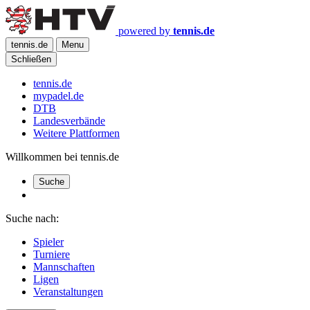
powered by
tennis.de
tennis.de
Menu
Schließen
tennis.de
mypadel.de
DTB
Landesverbände
Weitere Plattformen
Willkommen bei tennis.de
Suche
Suche nach:
Spieler
Turniere
Mannschaften
Ligen
Veranstaltungen