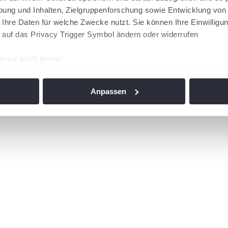
ung und Inhalten, Zielgruppenforschung sowie Entwicklung von
 Ihre Daten für welche Zwecke nutzt. Sie können Ihre Einwilligun
 auf das Privacy Trigger Symbol ändern oder widerrufen
n wir auch gerne:
re geografische Lage erfassen, welche bis auf einige Meter gen
es Scannen nach bestimmten Merkmalen (Fingerprinting) identifi
Anpassen
ie Ihre persönlichen Daten verarbeitet werden, und legen Sie I
nhalte und Anzeigen zu personalisieren, Funktionen für soziale
Website zu analysieren. Außerdem geben wir Informationen zu I
r soziale Medien, Werbung und Analysen weiter. Unsere Partner
 Daten zusammen, die Sie ihnen bereitgestellt haben oder die s
n. Die
Cookie-Einstellungen
können jederzeit über den Link im