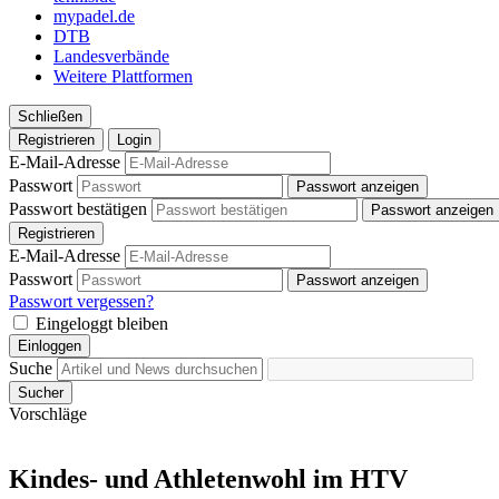
mypadel.de
DTB
Landesverbände
Weitere Plattformen
Schließen
Registrieren
Login
E-Mail-Adresse
Passwort
Passwort anzeigen
Passwort bestätigen
Passwort anzeigen
Registrieren
E-Mail-Adresse
Passwort
Passwort anzeigen
Passwort vergessen?
Eingeloggt bleiben
Einloggen
Suche
Sucher
Vorschläge
Kindes- und Athletenwohl im HTV