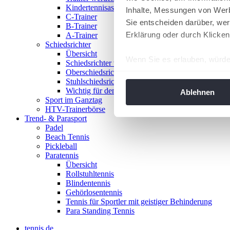
Kindertennisassistent
Inhalte, Messungen von Werb
C-Trainer
Sie entscheiden darüber, wer
B-Trainer
Erklärung oder durch Klicken
A-Trainer
Schiedsrichter
Übersicht
Wenn Sie es erlauben, würde
Schiedsrichter werden!
Oberschiedsrichter
Informationen über Ih
Stuhlschiedsrichter
Ihr Gerät durch aktiv
Wichtig für den Spieltag
Ablehnen
Sport im Ganztag
Erfahren Sie mehr darüber, w
HTV-Trainerbörse
Einzelheiten
fest.
Trend- & Parasport
Padel
Beach Tennis
Wir verwenden Cookies, um I
Pickleball
und die Zugriffe auf unsere 
Paratennis
Website an unsere Partner fü
Übersicht
Rollstuhltennis
möglicherweise mit weiteren
Blindentennis
der Dienste gesammelt habe
Gehörlosentennis
angepasst werden.
Tennis für Sportler mit geistiger Behinderung
Para Standing Tennis
tennis.de