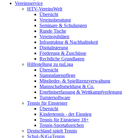
Vereinsservice
HTV-VereinsWelt
Übersicht
Vereinsberatung
Seminare & Schulungen
Runde Tische
Vereinsjubiläen
Infrastruktur & Nachhaltigkeit
Digitalisierung
Förderung & Zuschüsse
Rechtliche Grundlagen
Hilfestellung zu nuLiga
Übersicht
Stammdatenpflege
Mitglieder- & Spiellizenzverwaltung
Mannschaftsmeldung & Co.
Ergebniserfassung & Wettkampfverlegung
Turniersoftware
Tennis für Einsteiger
Übersicht
Kindertennis - der Einstieg
Tennis für Einsteiger 18+
Tennis-Sportabzeichen
Deutschland spielt Tennis
Schul-/KiGaTennis