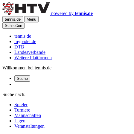
powered by
tennis.de
tennis.de
Menu
Schließen
tennis.de
mypadel.de
DTB
Landesverbände
Weitere Plattformen
Willkommen bei tennis.de
Suche
Suche nach:
Spieler
Turniere
Mannschaften
Ligen
Veranstaltungen