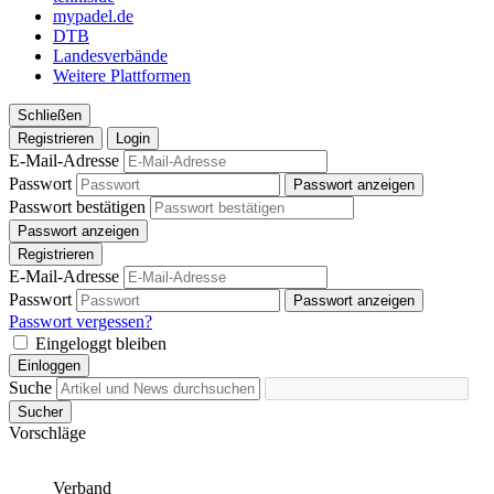
mypadel.de
DTB
Landesverbände
Weitere Plattformen
Schließen
Registrieren
Login
E-Mail-Adresse
Passwort
Passwort anzeigen
Passwort bestätigen
Passwort anzeigen
Registrieren
E-Mail-Adresse
Passwort
Passwort anzeigen
Passwort vergessen?
Eingeloggt bleiben
Einloggen
Suche
Sucher
Vorschläge
Verband