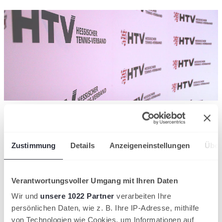
Über uns
LLZ
Offenbach
Presse &
Zustimmung
Details
Anzeigeneinstellungen
Über
Medien
Partner &
Sponsoren
HTV-
Verantwortungsvoller Umgang mit Ihren Daten
Tennisreisen
Kindes- und
Wir und
unsere 1022 Partner
verarbeiten Ihre
Athletenwohl
persönlichen Daten, wie z. B. Ihre IP-Adresse, mithilfe
von Technologien wie Cookies, um Informationen auf