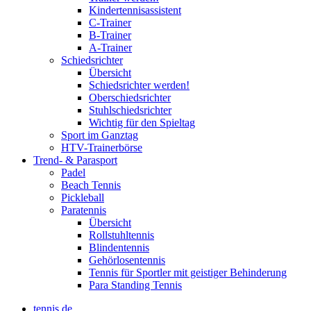
Kindertennisassistent
C-Trainer
B-Trainer
A-Trainer
Schiedsrichter
Übersicht
Schiedsrichter werden!
Oberschiedsrichter
Stuhlschiedsrichter
Wichtig für den Spieltag
Sport im Ganztag
HTV-Trainerbörse
Trend- & Parasport
Padel
Beach Tennis
Pickleball
Paratennis
Übersicht
Rollstuhltennis
Blindentennis
Gehörlosentennis
Tennis für Sportler mit geistiger Behinderung
Para Standing Tennis
tennis.de