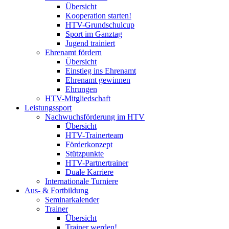
Übersicht
Kooperation starten!
HTV-Grundschulcup
Sport im Ganztag
Jugend trainiert
Ehrenamt fördern
Übersicht
Einstieg ins Ehrenamt
Ehrenamt gewinnen
Ehrungen
HTV-Mitgliedschaft
Leistungssport
Nachwuchsförderung im HTV
Übersicht
HTV-Trainerteam
Förderkonzept
Stützpunkte
HTV-Partnertrainer
Duale Karriere
Internationale Turniere
Aus- & Fortbildung
Seminarkalender
Trainer
Übersicht
Trainer werden!