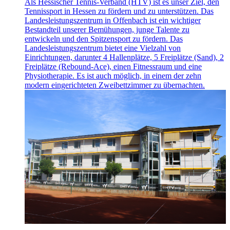
Als Hessischer Tennis-Verband (HTV) ist es unser Ziel, den
Tennissport in Hessen zu fördern und zu unterstützen. Das
Wir verwenden Cookies, um Inhalte und Anzeigen zu
Landesleistungszentrum in Offenbach ist ein wichtiger
Bestandteil unserer Bemühungen, junge Talente zu
personalisieren, Funktionen für soziale Medien anbieten
entwickeln und den Spitzensport zu fördern. Das
zu können und die Zugriffe auf unsere Website zu
Landesleistungszentrum bietet eine Vielzahl von
analysieren. Außerdem geben wir Informationen zu Ihrer
Einrichtungen, darunter 4 Hallenplätze, 5 Freiplätze (Sand), 2
Freiplätze (Rebound-Ace), einen Fitnessraum und eine
Verwendung unserer Website an unsere Partner für
Physiotherapie. Es ist auch möglich, in einem der zehn
soziale Medien, Werbung und Analysen weiter. Unsere
modern eingerichteten Zweibettzimmer zu übernachten.
Partner führen diese Informationen möglicherweise mit
weiteren Daten zusammen, die Sie ihnen bereitgestellt
haben oder die sie im Rahmen Ihrer Nutzung der Dienste
gesammelt haben. Die
Cookie-Einstellungen
können
jederzeit über den Link im Footer aufgerufen und
angepasst werden.