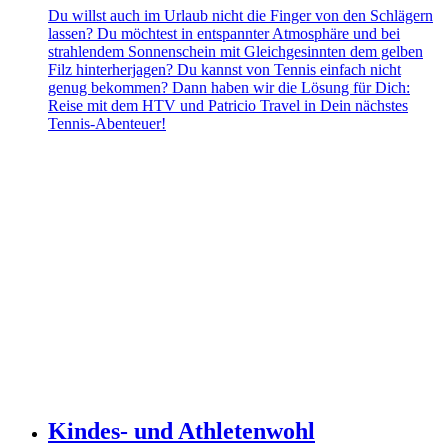
Du willst auch im Urlaub nicht die Finger von den Schlägern
lassen? Du möchtest in entspannter Atmosphäre und bei
strahlendem Sonnenschein mit Gleichgesinnten dem gelben
Filz hinterherjagen? Du kannst von Tennis einfach nicht
genug bekommen? Dann haben wir die Lösung für Dich:
Reise mit dem HTV und Patricio Travel in Dein nächstes
Tennis-Abenteuer!
Kindes- und Athletenwohl