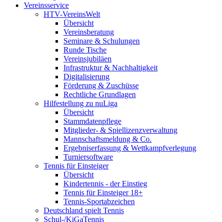
Vereinsservice
HTV-VereinsWelt
Übersicht
Vereinsberatung
Seminare & Schulungen
Runde Tische
Vereinsjubiläen
Infrastruktur & Nachhaltigkeit
Digitalisierung
Förderung & Zuschüsse
Rechtliche Grundlagen
Hilfestellung zu nuLiga
Übersicht
Stammdatenpflege
Mitglieder- & Spiellizenzverwaltung
Mannschaftsmeldung & Co.
Ergebniserfassung & Wettkampfverlegung
Turniersoftware
Tennis für Einsteiger
Übersicht
Kindertennis - der Einstieg
Tennis für Einsteiger 18+
Tennis-Sportabzeichen
Deutschland spielt Tennis
Schul-/KiGaTennis