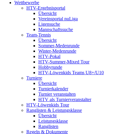
Wettbewerbe
HTV-Ergebnisportal
Übersicht
Vereinsportal nuLiga
Ligensuche
Mannschaftssuche
Team-Tennis
Übersicht
Sommer-Medenrunde
Winter-Medenrunde
HTV-Pokal
HTV-Summer-Mixed Tour
Hobbyrunde
HTV-Löwenkids Teams U8+/U10
Turniere
Übersicht
Turnierkalender
Turnier veranstalten
HTV als Turnierveranstalter
HTV-Löwenkids Tour
Ranglisten & Leistungsklasse
Übersicht
Leistungsklasse
Ranglisten
Regeln & Dokumente